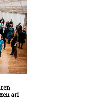
aren
zen ari