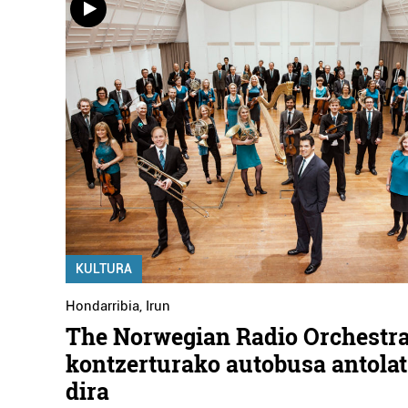
KULTURA
Hondarribia
,
Irun
The Norwegian Radio Orchestr
kontzerturako autobusa antolat
dira