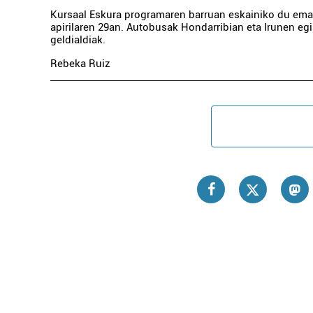
Kursaal Eskura programaren barruan eskainiko du ema
apirilaren 29an. Autobusak Hondarribian eta Irunen eg
geldialdiak.
Rebeka Ruiz