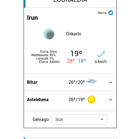
Iturria:
Irun
Oskarbi
19º
Euria:
0mm
Hezetasuna:
95%
Lainoak:
0%
28º
18º
6 km/h
Elurra:
4400m
Bihar
26º
20º
Astelehena
26º
19º
Gehiago:
Irun