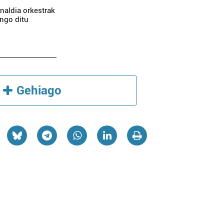
naldia orkestrak
ingo ditu
Gehiago