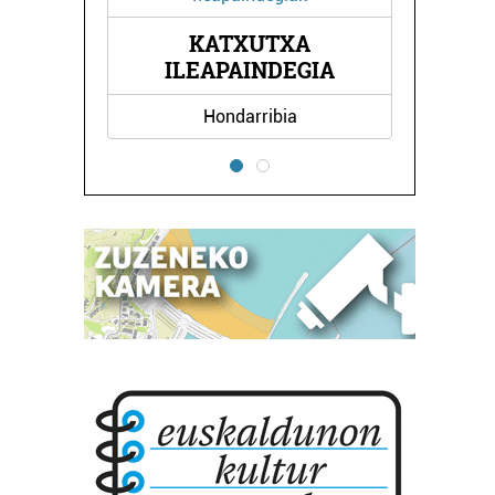
KATXUTXA
ILEAPAINDEGIA
Hondarribia