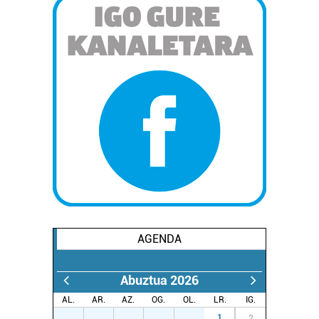
AGENDA
Abuztua 2026
AL.
AR.
AZ.
OG.
OL.
LR.
IG.
27
28
29
30
31
1
2