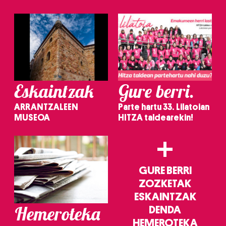
irakurri
Eskaintzak
Gure berri.
ARRANTZALEEN
Parte hartu 33. Lilatoian
MUSEOA
HITZA taldearekin!
+
GURE BERRI
ZOZKETAK
ESKAINTZAK
Hemeroteka
DENDA
HEMEROTEKA