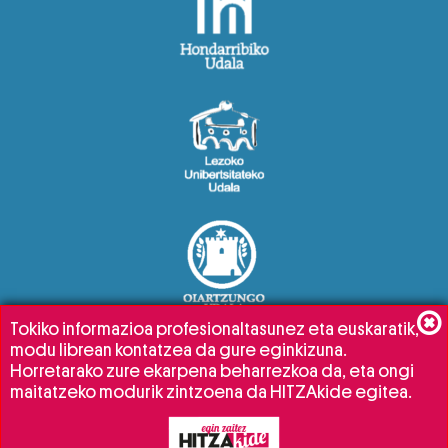
Tokiko informazioa profesionaltasunez eta euskaratik,
modu librean kontatzea da gure eginkizuna.
Horretarako zure ekarpena beharrezkoa da, eta ongi
maitatzeko modurik zintzoena da HITZAkide egitea.