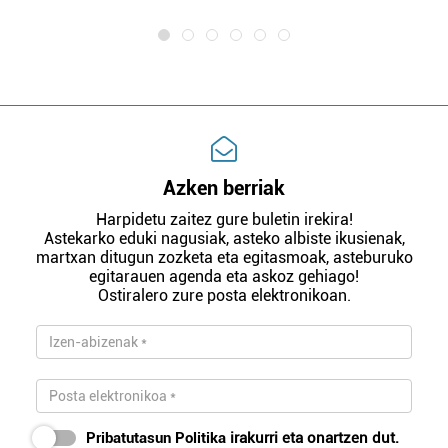
Azken berriak
Harpidetu zaitez gure buletin irekira!
Astekarko eduki nagusiak, asteko albiste ikusienak,
martxan ditugun zozketa eta egitasmoak, asteburuko
egitarauen agenda eta askoz gehiago!
Ostiralero zure posta elektronikoan.
Pribatutasun Politika
irakurri eta onartzen dut.