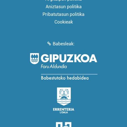
Aniztasun politika
Pribatutasun politika
Cookieak
Babesleak: