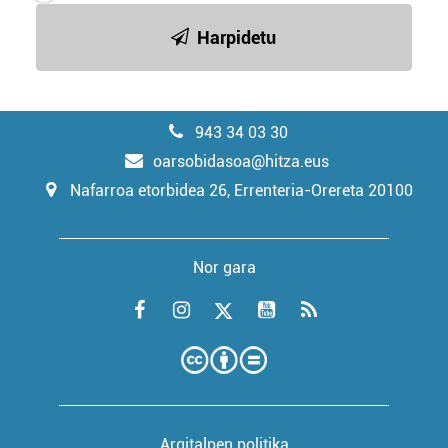
Harpidetu
943 34 03 30
oarsobidasoa@hitza.eus
Nafarroa etorbidea 26, Errenteria-Orereta 20100
Nor gara
Argitalpen politika