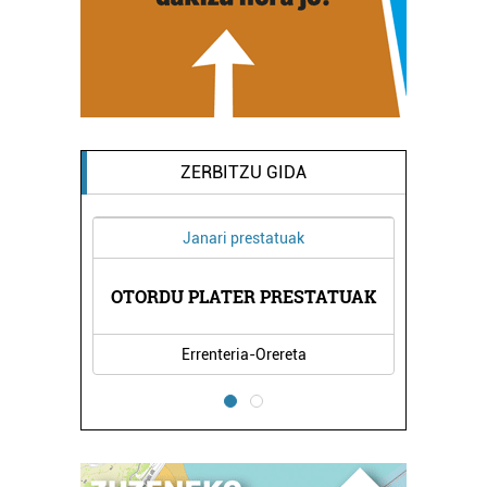
ZERBITZU GIDA
Janari prestatuak
IKOAK
OTORDU PLATER PRESTATUAK
BIZI
Errenteria-Orereta