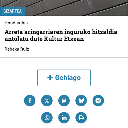
GIZARTEA
Hondarribia
Arreta aringarriaren inguruko hitzaldia
antolatu dute Kultur Etxean
Rebeka Ruiz
Gehiago