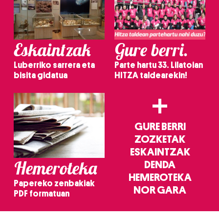
Eskaintzak
Gure berri.
Luberriko sarrera eta
Parte hartu 33. Lilatoian
bisita gidatua
HITZA taldearekin!
+
GURE BERRI
ZOZKETAK
ESKAINTZAK
Hemeroteka
DENDA
HEMEROTEKA
Papereko zenbakiak
NOR GARA
PDF formatuan