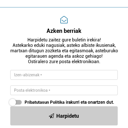
Azken berriak
Harpidetu zaitez gure buletin irekira!
Astekarko eduki nagusiak, asteko albiste ikusienak,
martxan ditugun zozketa eta egitasmoak, asteburuko
egitarauen agenda eta askoz gehiago!
Ostiralero zure posta elektronikoan.
Pribatutasun Politika
irakurri eta onartzen dut.
Harpidetu