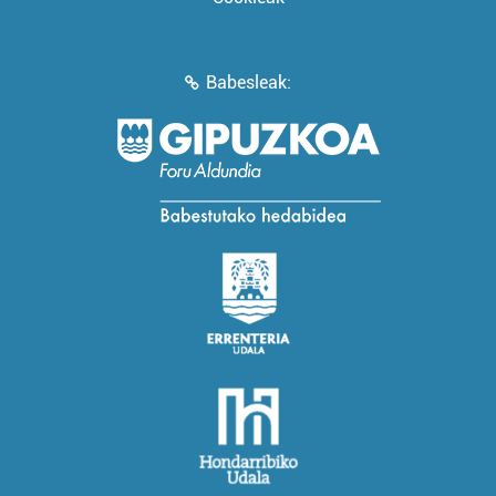
Babesleak: