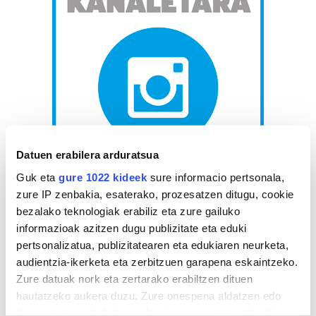
Datuen erabilera arduratsua
Guk eta
gure 1022 kideek
sure informacio pertsonala,
AGENDA
zure IP zenbakia, esaterako, prozesatzen ditugu, cookie
bezalako teknologiak erabiliz eta zure gailuko
informazioak azitzen dugu publizitate eta eduki
Abuztua 2026
pertsonalizatua, publizitatearen eta edukiaren neurketa,
AL.
AR.
AZ.
OG.
OL.
LR.
IG.
audientzia-ikerketa eta zerbitzuen garapena eskaintzeko.
27
28
29
30
31
1
2
Zure datuak nork eta zertarako erabiltzen dituen
3
4
5
6
7
8
9
hautatzeko aukera duzu. Zure onespena aldatzen edo
deuseztatzen ahal duzu edozein momentutan, Cookie
10
11
12
13
14
15
16