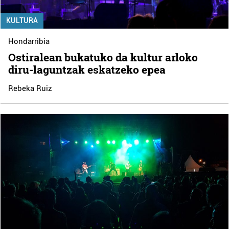
KULTURA
Hondarribia
Ostiralean bukatuko da kultur arloko
diru-laguntzak eskatzeko epea
Rebeka Ruiz