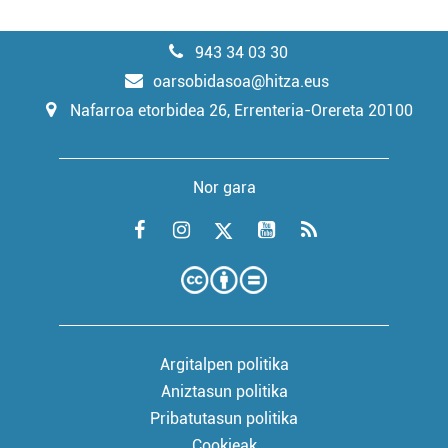
943 34 03 30
oarsobidasoa@hitza.eus
Nafarroa etorbidea 26, Errenteria-Orereta 20100
Nor gara
Argitalpen politika
Aniztasun politika
Pribatutasun politika
Cookieak