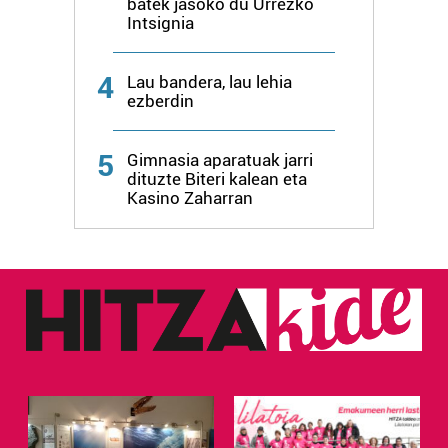
batek jasoko du Urrezko
Intsignia
4
Lau bandera, lau lehia
ezberdin
5
Gimnasia aparatuak jarri
dituzte Biteri kalean eta
Kasino Zaharran