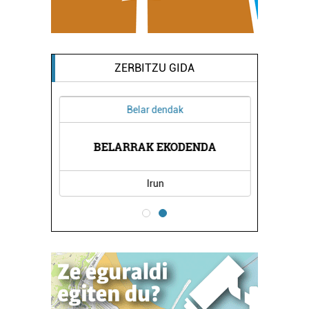
ZERBITZU GIDA
Belar dendak
IAK
BELARRAK EKODENDA
FE
Irun