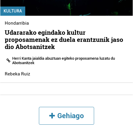
KULTURA
Hondarribia
Udararako egindako kultur
proposamenak ez duela erantzunik jaso
dio Abotsanitzek
Herri Kanta jaialdia abuztuan egiteko proposamena luzatu du
Abotsanitzek
Rebeka Ruiz
Gehiago