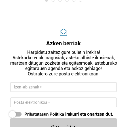
Azken berriak
Harpidetu zaitez gure buletin irekira!
Astekarko eduki nagusiak, asteko albiste ikusienak,
martxan ditugun zozketa eta egitasmoak, asteburuko
egitarauen agenda eta askoz gehiago!
Ostiralero zure posta elektronikoan.
Pribatutasun Politika
irakurri eta onartzen dut.