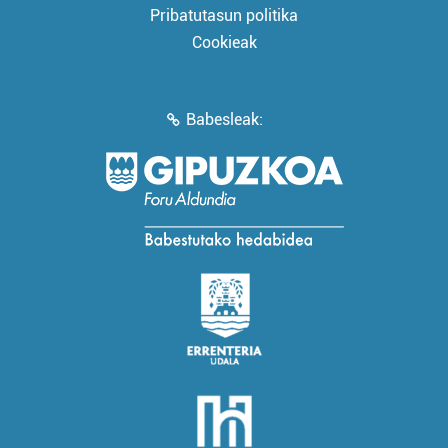
Pribatutasun politika
Cookieak
Babesleak: