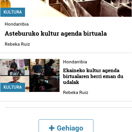
KULTURA
Hondarribia
Asteburuko kultur agenda birtuala
Rebeka Ruiz
Hondarribia
Ekaineko kultur agenda
birtualaren berri eman du
udalak
KULTURA
Rebeka Ruiz
Gehiago