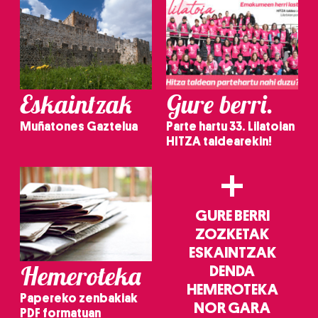
Eskaintzak
Gure berri.
Muñatones Gaztelua
Parte hartu 33. Lilatoian
HITZA taldearekin!
+
GURE BERRI
ZOZKETAK
ESKAINTZAK
Hemeroteka
DENDA
HEMEROTEKA
Papereko zenbakiak
NOR GARA
PDF formatuan