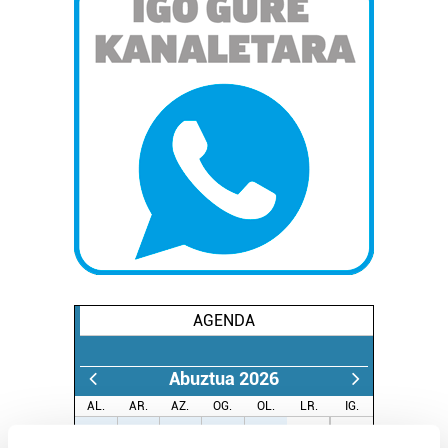
AGENDA
Abuztua 2026
AL.
AR.
AZ.
OG.
OL.
LR.
IG.
27
28
29
30
31
1
2