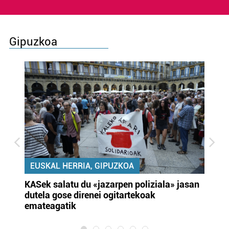
Gipuzkoa
EUSKAL HERRIA, GIPUZKOA
KASek salatu du «jazarpen poliziala» jasan
Pa
dutela gose direnei ogitartekoak
da
emateagatik
«s