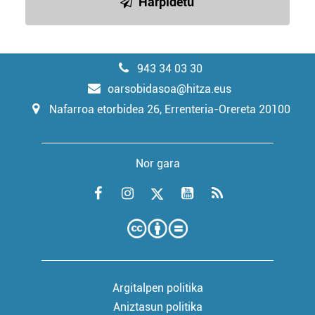
Harpidetu
943 34 03 30
oarsobidasoa@hitza.eus
Nafarroa etorbidea 26, Errenteria-Orereta 20100
Nor gara
Argitalpen politika
Aniztasun politika