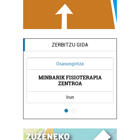
ZERBITZU GIDA
Osasungintza
MINBARIK FISIOTERAPIA
 ESKOLA
TOMAS 
ZENTROA
Irun