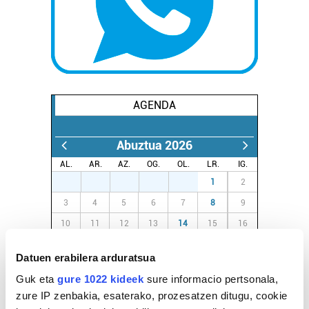
AGENDA
Abuztua 2026
AL.
AR.
AZ.
OG.
OL.
LR.
IG.
27
28
29
30
31
1
2
3
4
5
6
7
8
9
10
11
12
13
14
15
16
17
18
19
20
21
22
23
Datuen erabilera arduratsua
24
25
26
27
28
29
30
Guk eta
gure 1022 kideek
sure informacio pertsonala,
31
1
2
3
4
5
6
zure IP zenbakia, esaterako, prozesatzen ditugu, cookie