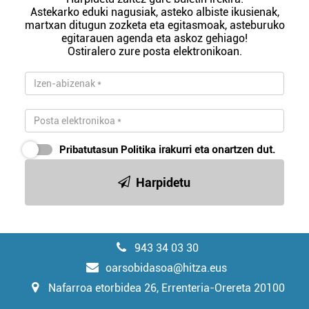
Astekarko eduki nagusiak, asteko albiste ikusienak,
martxan ditugun zozketa eta egitasmoak, asteburuko
egitarauen agenda eta askoz gehiago!
Ostiralero zure posta elektronikoan.
Pribatutasun Politika
irakurri eta onartzen dut.
Harpidetu
943 34 03 30
oarsobidasoa@hitza.eus
Nafarroa etorbidea 26, Errenteria-Orereta 20100