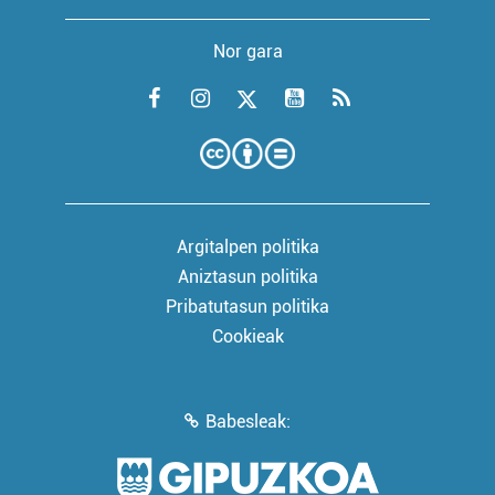
Nor gara
Argitalpen politika
Aniztasun politika
Pribatutasun politika
Cookieak
Babesleak: