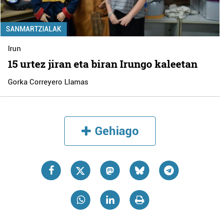
SANMARTZIALAK
Irun
15 urtez jiran eta biran Irungo kaleetan
Gorka Correyero Llamas
Gehiago