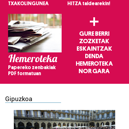
TXAKOLINGUNEA
HITZA taldearekin!
+
GURE BERRI
ZOZKETAK
ESKAINTZAK
Hemeroteka
DENDA
HEMEROTEKA
Papereko zenbakiak
NOR GARA
PDF formatuan
Gipuzkoa