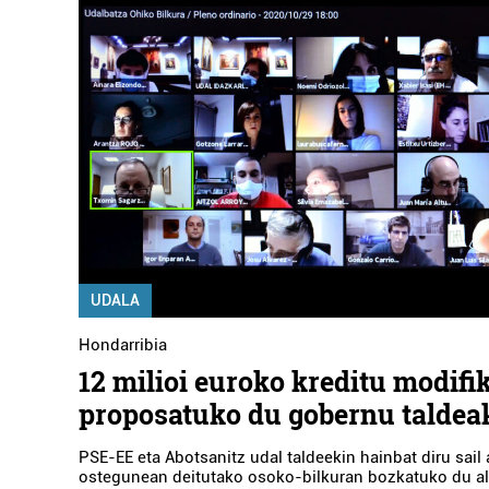
UDALA
Hondarribia
12 milioi euroko kreditu modifi
proposatuko du gobernu taldea
PSE-EE eta Abotsanitz udal taldeekin hainbat diru sail
ostegunean deitutako osoko-bilkuran bozkatuko du a