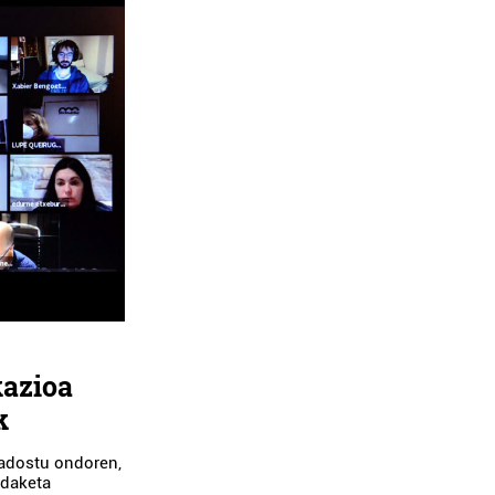
kazioa
k
 adostu ondoren,
ldaketa