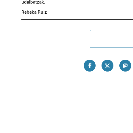
udalbatzak.
Rebeka Ruiz