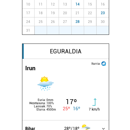
10
11
12
13
14
15
16
17
18
19
20
21
22
23
24
25
26
27
28
29
30
31
1
2
3
4
5
6
EGURALDIA
Iturria:
Irun
17º
Euria:
0mm
Hezetasuna:
100%
Lainoak:
70%
25º
16º
7 km/h
Elurra:
4500m
Bihar
28º
18º