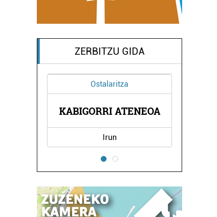
ZERBITZU GIDA
Ostalaritza
UA
KABIGORRI ATENEOA
G
Irun