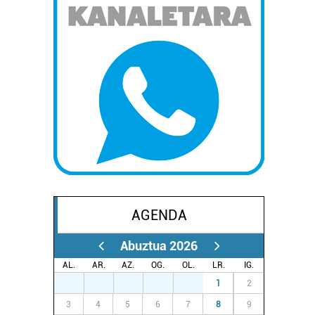
AGENDA
Abuztua 2026
AL.
AR.
AZ.
OG.
OL.
LR.
IG.
27
28
29
30
31
1
2
3
4
5
6
7
8
9