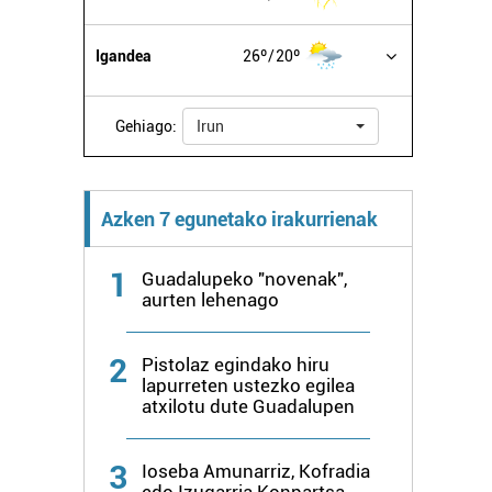
Igandea
26º
20º
Gehiago:
Irun
Azken 7 egunetako irakurrienak
1
Guadalupeko "novenak",
aurten lehenago
2
Pistolaz egindako hiru
lapurreten ustezko egilea
atxilotu dute Guadalupen
3
Ioseba Amunarriz, Kofradia