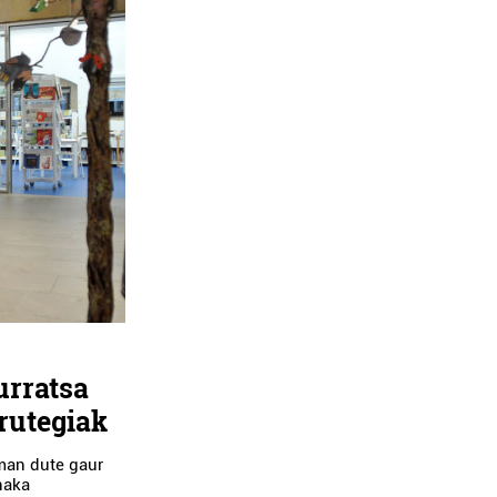
urratsa
rutegiak
eman dute gaur
naka