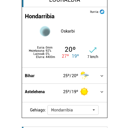
Iturria:
Hondarribia
Oskarbi
20º
Euria:
0mm
Hezetasuna:
92%
Lainoak:
0%
27º
19º
7 km/h
Elurra:
4400m
Bihar
25º
20º
Astelehena
25º
19º
Gehiago:
Hondarribia