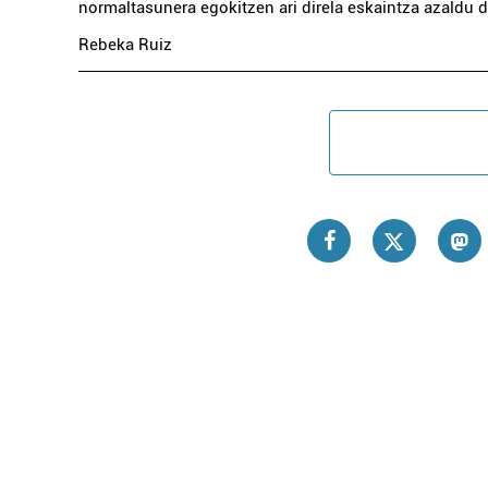
normaltasunera egokitzen ari direla eskaintza azaldu d
Rebeka Ruiz