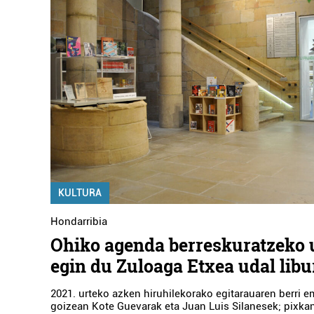
KULTURA
Hondarribia
Ohiko agenda berreskuratzeko 
egin du Zuloaga Etxea udal libu
2021. urteko azken hiruhilekorako egitarauaren berri 
goizean Kote Guevarak eta Juan Luis Silanesek; pixka