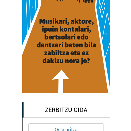
ZERBITZU GIDA
Ostalaritza
Osasungi