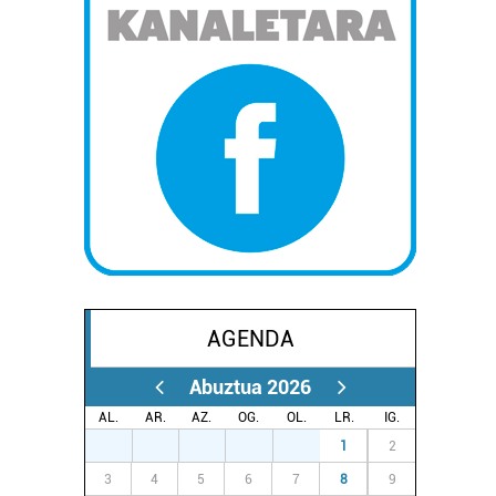
AGENDA
Abuztua 2026
AL.
AR.
AZ.
OG.
OL.
LR.
IG.
27
28
29
30
31
1
2
3
4
5
6
7
8
9