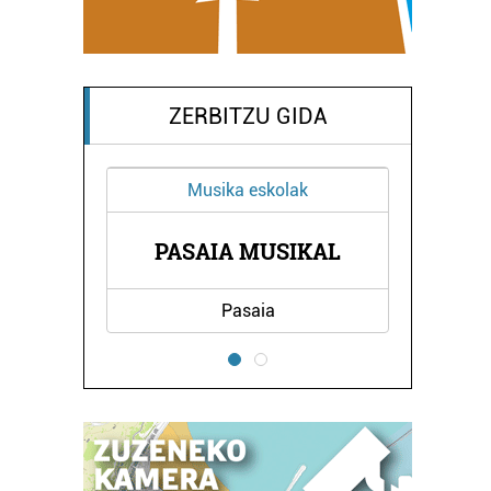
ZERBITZU GIDA
Musika eskolak
Ostalaritza
LANDARE HERRIKO
SAIA MUSIKAL
TABERNA
Pasaia
Errenteria-Orereta