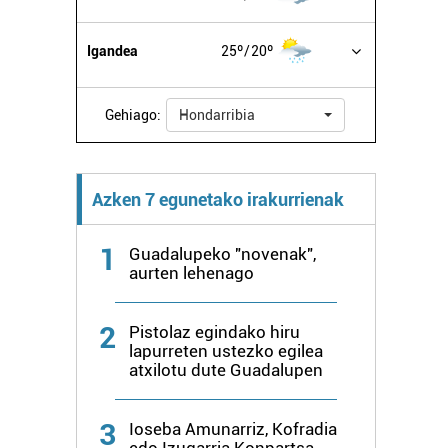
Igandea
25º
20º
Gehiago:
Hondarribia
Azken 7 egunetako irakurrienak
1
Guadalupeko "novenak",
aurten lehenago
2
Pistolaz egindako hiru
lapurreten ustezko egilea
atxilotu dute Guadalupen
3
Ioseba Amunarriz, Kofradia