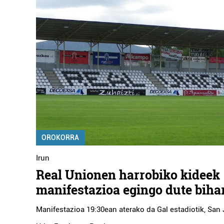
OROKORRA
Irun
Real Unionen harrobiko kideek
manifestazioa egingo dute biha
Manifestazioa 19:30ean aterako da Gal estadiotik, San 