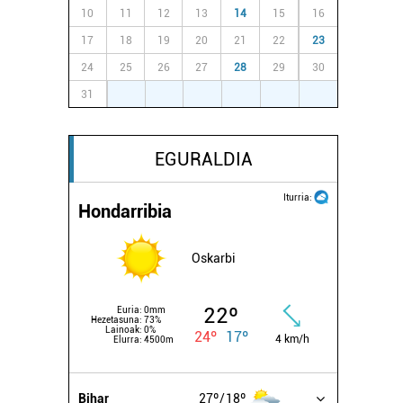
10
11
12
13
14
15
16
17
18
19
20
21
22
23
24
25
26
27
28
29
30
31
1
2
3
4
5
6
EGURALDIA
Iturria:
Hondarribia
Oskarbi
22º
Euria:
0mm
Hezetasuna:
73%
Lainoak:
0%
24º
17º
4 km/h
Elurra:
4500m
Bihar
27º
18º