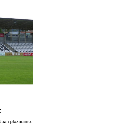
r
Juan plazaraino.