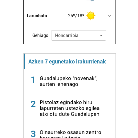
Larunbata
25º
18º
Gehiago:
Hondarribia
Azken 7 egunetako irakurrienak
1
Guadalupeko "novenak",
aurten lehenago
2
Pistolaz egindako hiru
lapurreten ustezko egilea
atxilotu dute Guadalupen
3
Oinaurreko osasun zentro