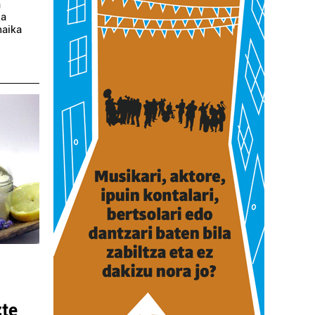
a
ka
maika
zte