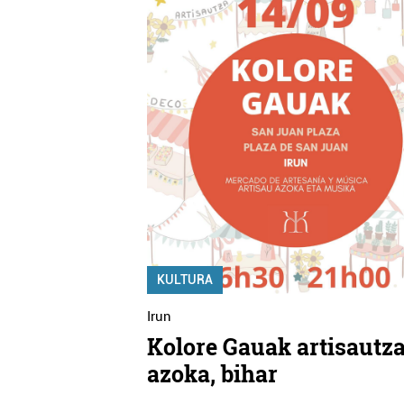
KULTURA
Irun
Kolore Gauak artisautz
azoka, bihar