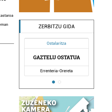
kastaroa
 eman
ZERBITZU GIDA
Ostalaritza
I
GAZTELU OSTATUA
Errenteria-Orereta