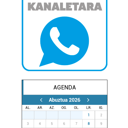
AGENDA
Abuztua 2026
AL.
AR.
AZ.
OG.
OL.
LR.
IG.
27
28
29
30
31
1
2
3
4
5
6
7
8
9