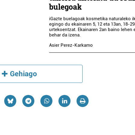
bulegoak
iGazte buelagoak kosmetika naturaleko i
egingo du ekainaren 5, 12 eta 13an, 18-29
urtekoentzat. Ekainaren 2an baino lehen
behar da izena.
Asier Perez-Karkamo
Ostalaritza
Ikastetxeak
AZTELU OSTATUA
PIO BAROJA BH
Gehiago
Errenteria-Orereta
Irun