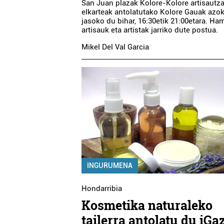
San Juan plazak Kolore-Kolore artisautz
elkarteak antolatutako Kolore Gauak azo
jasoko du bihar, 16:30etik 21:00etara. Ha
artisauk eta artistak jarriko dute postua.
Mikel Del Val Garcia
INGURUMENA
Hondarribia
Kosmetika naturaleko
tailerra antolatu du iGa