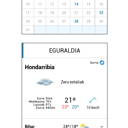
10
11
12
13
14
15
16
17
18
19
20
21
22
23
24
25
26
27
28
29
30
31
1
2
3
4
5
6
EGURALDIA
Iturria:
Hondarribia
Zeru estaliak
21º
Euria:
0mm
Hezetasuna:
76%
Lainoak:
91%
23º
20º
10 km/h
Elurra:
4400m
Bihar
24º
18º