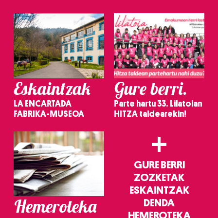
irakurri
Eskaintzak
Gure berri.
LA ENCARTADA
Parte hartu 33. Lilatoian
FABRIKA-MUSEOA
HITZA taldearekin!
+
GURE BERRI
ZOZKETAK
ESKAINTZAK
Hemeroteka
DENDA
HEMEROTEKA