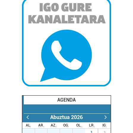
AGENDA
Abuztua 2026
AL.
AR.
AZ.
OG.
OL.
LR.
IG.
27
28
29
30
31
1
2