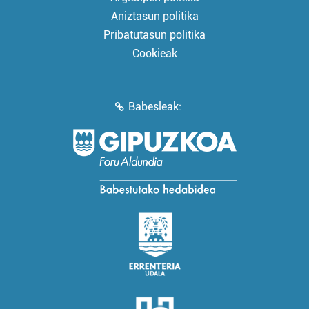
Aniztasun politika
Pribatutasun politika
Cookieak
Babesleak: