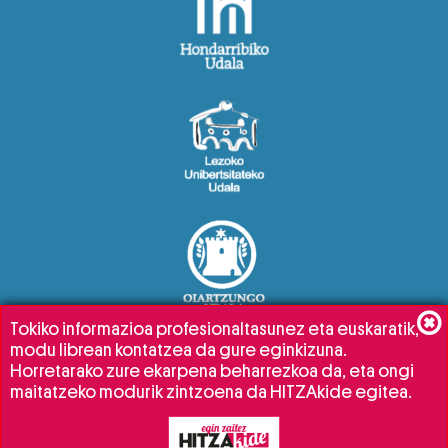
Tokiko informazioa profesionaltasunez eta euskaratik,
modu librean kontatzea da gure eginkizuna.
Horretarako zure ekarpena beharrezkoa da, eta ongi
maitatzeko modurik zintzoena da HITZAkide egitea.