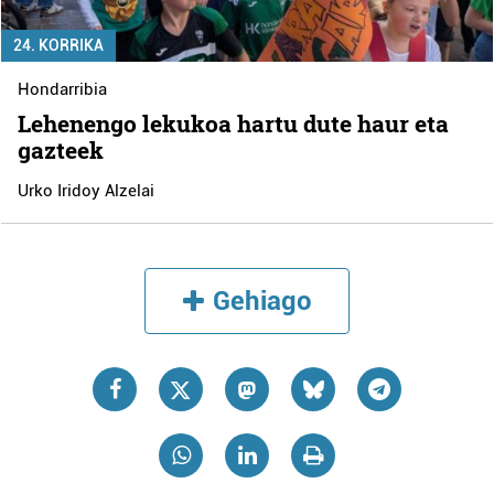
24. KORRIKA
Hondarribia
Lehenengo lekukoa hartu dute haur eta
gazteek
Urko Iridoy Alzelai
Gehiago