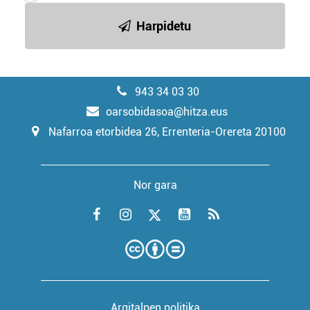
Harpidetu
943 34 03 30
oarsobidasoa@hitza.eus
Nafarroa etorbidea 26, Errenteria-Orereta 20100
Nor gara
Argitalpen politika