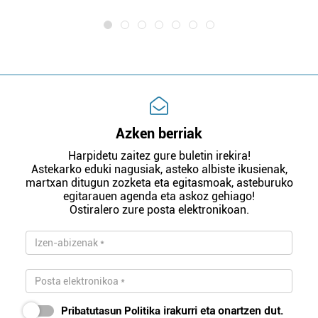
Azken berriak
Harpidetu zaitez gure buletin irekira!
Astekarko eduki nagusiak, asteko albiste ikusienak,
martxan ditugun zozketa eta egitasmoak, asteburuko
egitarauen agenda eta askoz gehiago!
Ostiralero zure posta elektronikoan.
Pribatutasun Politika
irakurri eta onartzen dut.