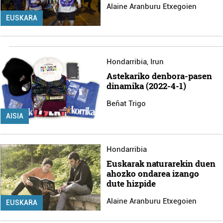
Alaine Aranburu Etxegoien
EUSKARA
Hondarribia
,
Irun
Astekariko denbora-pasen
dinamika (2022-4-1)
Beñat Trigo
AISIA
Hondarribia
Euskarak naturarekin duen
ahozko ondarea izango
dute hizpide
Alaine Aranburu Etxegoien
EUSKARA