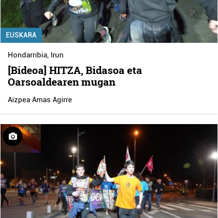
EUSKARA
Hondarribia
,
Irun
[Bideoa] HITZA, Bidasoa eta
Oarsoaldearen mugan
Aizpea Amas Agirre