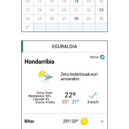
10
11
12
13
14
15
16
17
18
19
20
21
22
23
24
25
26
27
28
29
30
31
1
2
3
4
5
6
EGURALDIA
Iturria:
Hondarribia
Zeru hodeitsuak euri
arinarekin
22º
Euria:
0mm
Hezetasuna:
94%
Lainoak:
4%
25º
21º
8 km/h
Elurra:
4100m
Bihar
25º
20º