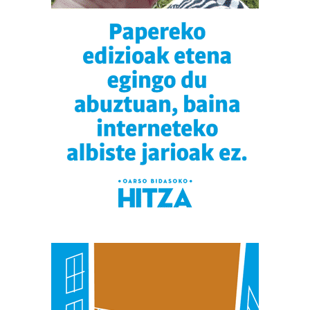
Bazkide batzuek ez dizute baimenik eskatzen, eta beren
interes komertzial legitimoetan babesten dira. Ikusi gure
bazkideen zerrenda, beren ustez zein helburutarako
duten interes legitimoa eta horren aurka nola egin
dezakezun ikusteko.
Lortu zure datu pertsonalak prozesatzeko moduari
buruzko informazio gehiago eta ezarri zure lehentasunak
datuen atalean. Edozein unetan alda edo ken dezakezu
zure baimena Cookieen adierazpenean.
Webgune honek cookie propioak eta hirugarrenen cookie-
fitxategiak erabiltzen ditu. Zure esperientzia eta
zerbitzuak hobetzeko asmoz, cookie teknologiaz
baliatzen gara. Ohar hau onartuz gero, teknologia hori
erabiltzeko baimen esplizitua ematen diguzu.
Gehiago
irakurri