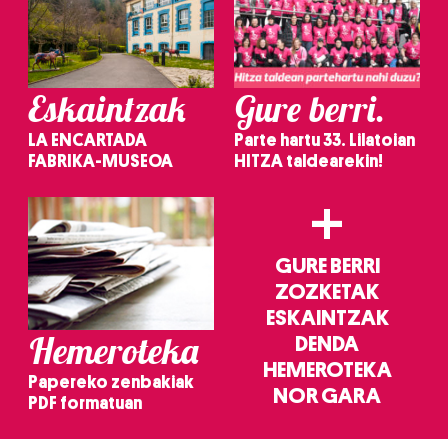
Eskaintzak
Gure berri.
LA ENCARTADA
Parte hartu 33. Lilatoian
FABRIKA-MUSEOA
HITZA taldearekin!
+
GURE BERRI
ZOZKETAK
ESKAINTZAK
Hemeroteka
DENDA
HEMEROTEKA
Papereko zenbakiak
NOR GARA
PDF formatuan