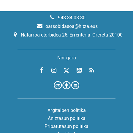
943 34 03 30
oarsobidasoa@hitza.eus
Nafarroa etorbidea 26, Errenteria-Orereta 20100
Nor gara
Argitalpen politika
Aniztasun politika
Pribatutasun politika