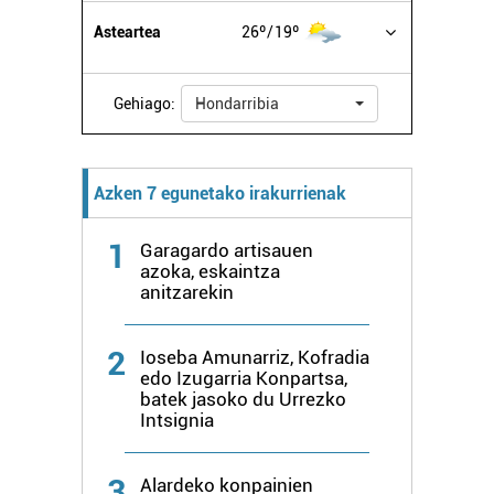
Asteartea
26º
19º
Gehiago:
Hondarribia
Azken 7 egunetako irakurrienak
1
Garagardo artisauen
azoka, eskaintza
anitzarekin
2
Ioseba Amunarriz, Kofradia
edo Izugarria Konpartsa,
batek jasoko du Urrezko
Intsignia
3
Alardeko konpainien