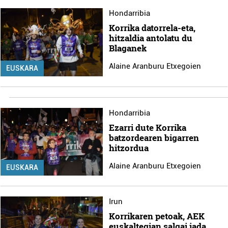
Hondarribia
Korrika datorrela-eta,
hitzaldia antolatu du
Blaganek
Alaine Aranburu Etxegoien
EUSKARA
Hondarribia
Ezarri dute Korrika
batzordearen bigarren
hitzordua
Alaine Aranburu Etxegoien
EUSKARA
Irun
Korrikaren petoak, AEK
euskaltegian salgai jada