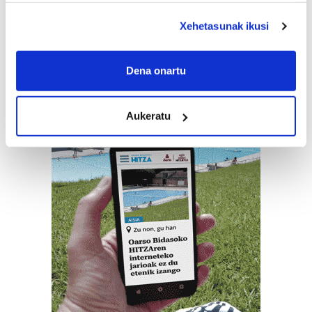
deklaraziotik edo Privacy triggerean klikatuz.
Xehetasunak ikusi
If you allow, we would also like to:
Collect information about your geographical
Dena onartu
location which can be accurate to within several
meters
Aukeratu
Identify your device by actively scanning it for
specific characteristics (fingerprinting)
Find out more about how your personal data is processed
and set your preferences in the
details section
.
Guk eta gure bazkideek zure datu pertsonalak
prozesatzen ditugu, zure IP zenbakia, besteak beste,
teknologia erabiliz, cookieak adibidez, iragarki eta eduki
pertsonalizatuak eskaintzeko, iragarkiak eta edukia
neurtzeko, jendeari buruzko informazioa biltzeko eta
produktuak garatzeko. Zure datuak nork eta zertarako
erabiltzen dituen hauta dezakezu.