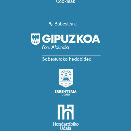
Cookieak
Babesleak: