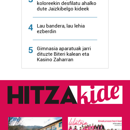
koloreekin desfilatu ahalko
dute Jaizkibelgo kideek
4
Lau bandera, lau lehia
ezberdin
5
Gimnasia aparatuak jarri
dituzte Biteri kalean eta
Kasino Zaharran