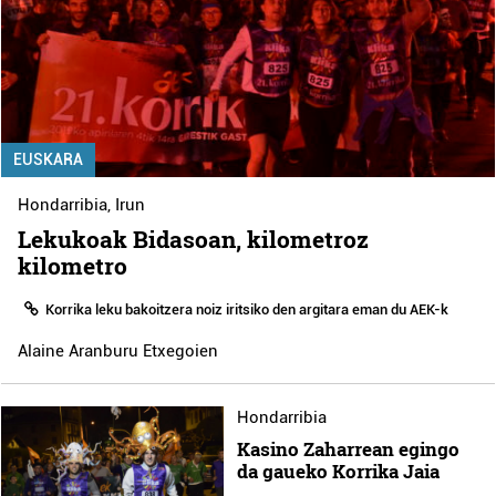
EUSKARA
Hondarribia
,
Irun
Lekukoak Bidasoan, kilometroz
kilometro
Korrika leku bakoitzera noiz iritsiko den argitara eman du AEK-k
Alaine Aranburu Etxegoien
Hondarribia
Kasino Zaharrean egingo
da gaueko Korrika Jaia