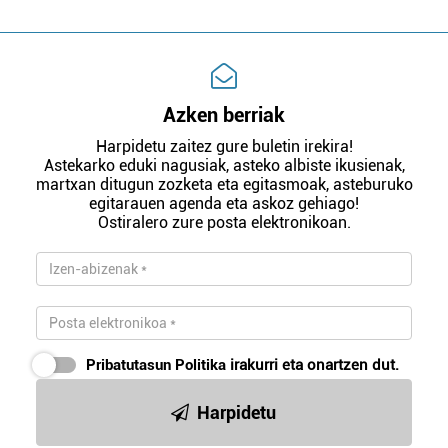
Azken berriak
Harpidetu zaitez gure buletin irekira!
Astekarko eduki nagusiak, asteko albiste ikusienak,
martxan ditugun zozketa eta egitasmoak, asteburuko
egitarauen agenda eta askoz gehiago!
Ostiralero zure posta elektronikoan.
Pribatutasun Politika
irakurri eta onartzen dut.
Harpidetu