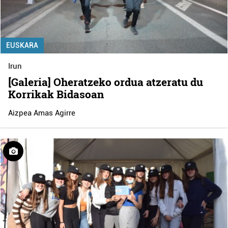
EUSKARA
Irun
[Galeria] Oheratzeko ordua atzeratu du
Korrikak Bidasoan
Aizpea Amas Agirre