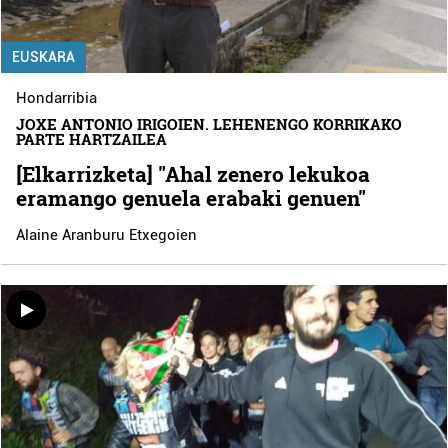
EUSKARA
Hondarribia
JOXE ANTONIO IRIGOIEN. LEHENENGO KORRIKAKO
PARTE HARTZAILEA
[Elkarrizketa] "Ahal zenero lekukoa
eramango genuela erabaki genuen"
Alaine Aranburu Etxegoien