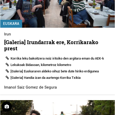
EUSKARA
Irun
[Galeria] Irundarrak ere, Korrikarako
prest
Korrika leku bakoitzera noiz iritsiko den argitara eman du AEK-k
Lekukoak Bidasoan, kilometroz kilometro
[Galeria] Euskararen aldeko oihuz bete dute hiriko erdigunea
[Galeria] Handia izan da aurtengo Korrika Txikia
Imanol Saiz Gomez de Segura