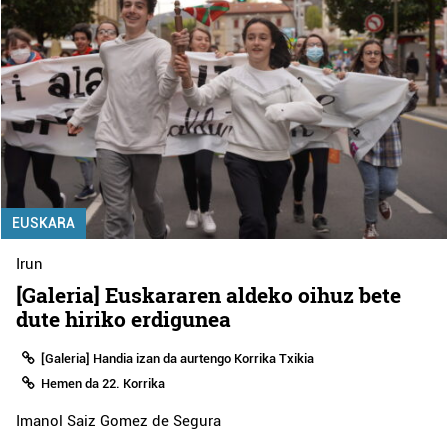
EUSKARA
Irun
[Galeria] Euskararen aldeko oihuz bete
dute hiriko erdigunea
[Galeria] Handia izan da aurtengo Korrika Txikia
Hemen da 22. Korrika
Imanol Saiz Gomez de Segura