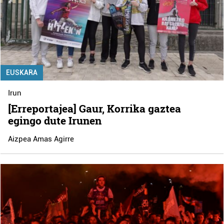
EUSKARA
Irun
[Erreportajea] Gaur, Korrika gaztea
egingo dute Irunen
Aizpea Amas Agirre