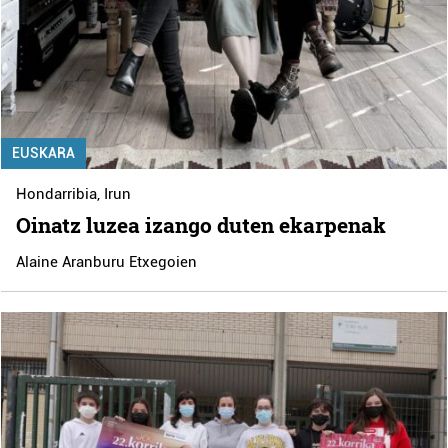
EUSKARA
Hondarribia
,
Irun
Oinatz luzea izango duten ekarpenak
Alaine Aranburu Etxegoien