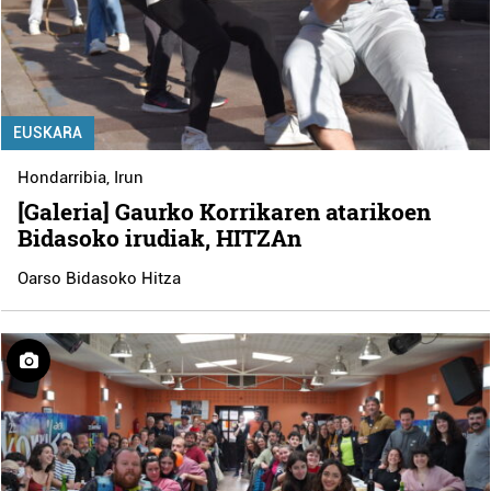
EUSKARA
Hondarribia
,
Irun
[Galeria] Gaurko Korrikaren atarikoen
Bidasoko irudiak, HITZAn
Oarso Bidasoko Hitza