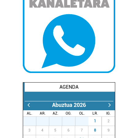
AGENDA
Abuztua 2026
AL.
AR.
AZ.
OG.
OL.
LR.
IG.
27
28
29
30
31
1
2
3
4
5
6
7
8
9