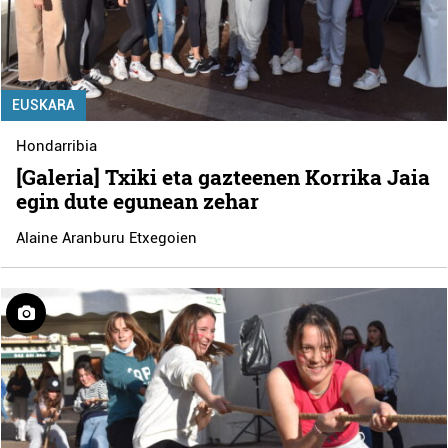
EUSKARA
Hondarribia
[Galeria] Txiki eta gazteenen Korrika Jaia
egin dute egunean zehar
Alaine Aranburu Etxegoien