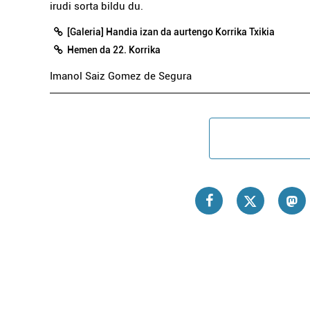
irudi sorta bildu du.
[Galeria] Handia izan da aurtengo Korrika Txikia
Hemen da 22. Korrika
Imanol Saiz Gomez de Segura