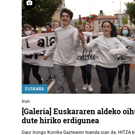
EUSKARA
Irun
[Galeria] Euskararen aldeko oih
dute hiriko erdigunea
Gaur Irungo Korrika Gaztearen txanda izan da. HITZA b