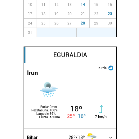
10
11
12
13
14
15
16
17
18
19
20
21
22
23
24
25
26
27
28
29
30
31
1
2
3
4
5
6
EGURALDIA
Iturria:
Irun
18º
Euria:
0mm
Hezetasuna:
100%
Lainoak:
69%
25º
16º
7 km/h
Elurra:
4500m
Bihar
28º
18º