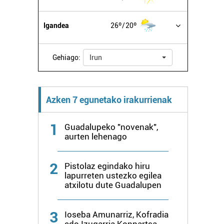
Igandea
26º
20º
Gehiago:
Irun
Azken 7 egunetako irakurrienak
1
Guadalupeko "novenak",
aurten lehenago
2
Pistolaz egindako hiru
lapurreten ustezko egilea
atxilotu dute Guadalupen
3
Ioseba Amunarriz, Kofradia