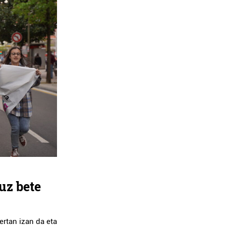
uz bete
ertan izan da eta