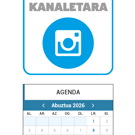
AGENDA
Abuztua 2026
AL.
AR.
AZ.
OG.
OL.
LR.
IG.
27
28
29
30
31
1
2
3
4
5
6
7
8
9