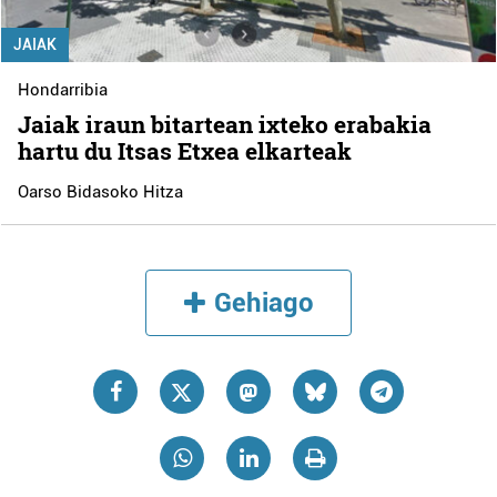
JAIAK
Hondarribia
Jaiak iraun bitartean ixteko erabakia
hartu du Itsas Etxea elkarteak
Oarso Bidasoko Hitza
Gehiago