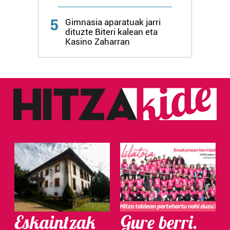
Webgune honek cookie propioak eta hirugarrenen cookie-
5
fitxategiak erabiltzen ditu. Zure esperientzia eta
Gimnasia aparatuak jarri
dituzte Biteri kalean eta
zerbitzuak hobetzeko asmoz, cookie teknologiaz
Kasino Zaharran
baliatzen gara. Ohar hau onartuz gero, teknologia hori
erabiltzeko baimen esplizitua ematen diguzu.
Gehiago
irakurri
Eskaintzak
Gure berri.