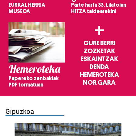
EUSKAL HERRIA
Parte hartu 33. Lilatoian
MUSEOA
HITZA taldearekin!
+
GURE BERRI
ZOZKETAK
ESKAINTZAK
Hemeroteka
DENDA
HEMEROTEKA
Papereko zenbakiak
NOR GARA
PDF formatuan
Gipuzkoa