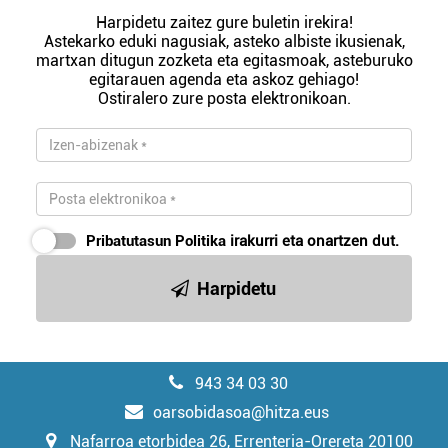
Harpidetu zaitez gure buletin irekira!
Astekarko eduki nagusiak, asteko albiste ikusienak,
martxan ditugun zozketa eta egitasmoak, asteburuko
egitarauen agenda eta askoz gehiago!
Ostiralero zure posta elektronikoan.
Pribatutasun Politika
irakurri eta onartzen dut.
Harpidetu
943 34 03 30
oarsobidasoa@hitza.eus
Nafarroa etorbidea 26, Errenteria-Orereta 20100