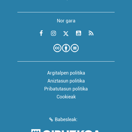
Nor gara
Argitalpen politika
Aniztasun politika
Pribatutasun politika
Cookieak
Babesleak: