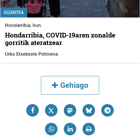
GIZARTEA
Hondarribia
,
Irun
Hondarribia, COVID-19aren zonalde
gorritik ateratzear
Urko Etxebeste Petrirena
Gehiago