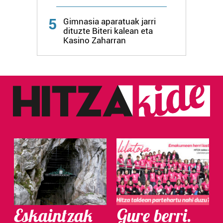
Webgune honek cookie propioak eta hirugarrenen cookie-
5
fitxategiak erabiltzen ditu. Zure esperientzia eta
Gimnasia aparatuak jarri
dituzte Biteri kalean eta
zerbitzuak hobetzeko asmoz, cookie teknologiaz
Kasino Zaharran
baliatzen gara. Ohar hau onartuz gero, teknologia hori
erabiltzeko baimen esplizitua ematen diguzu.
Gehiago
irakurri
Eskaintzak
Gure berri.