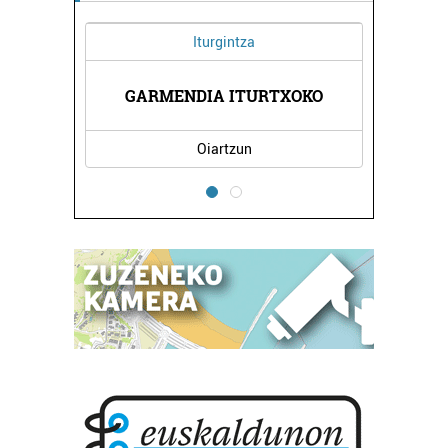
Iturgintza
GARMENDIA ITURTXOKO
Oiartzun