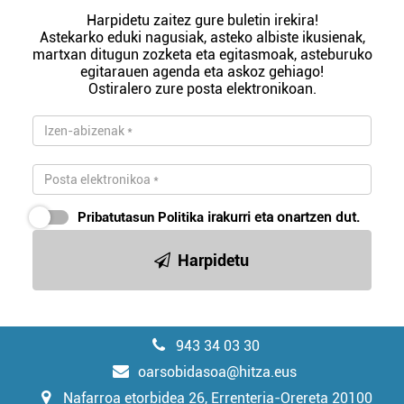
Harpidetu zaitez gure buletin irekira!
Astekarko eduki nagusiak, asteko albiste ikusienak,
martxan ditugun zozketa eta egitasmoak, asteburuko
egitarauen agenda eta askoz gehiago!
Ostiralero zure posta elektronikoan.
Pribatutasun Politika
irakurri eta onartzen dut.
Harpidetu
943 34 03 30
oarsobidasoa@hitza.eus
Nafarroa etorbidea 26, Errenteria-Orereta 20100