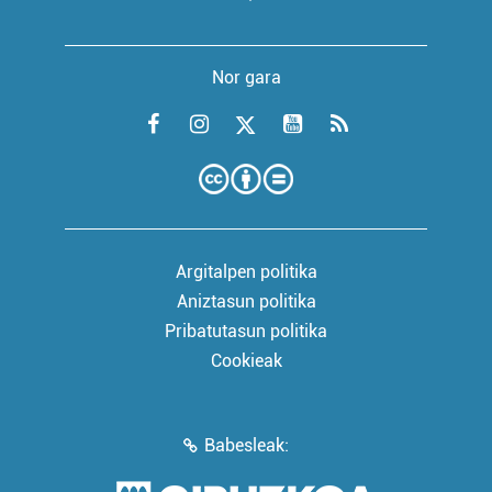
Nor gara
Argitalpen politika
Aniztasun politika
Pribatutasun politika
Cookieak
Babesleak: