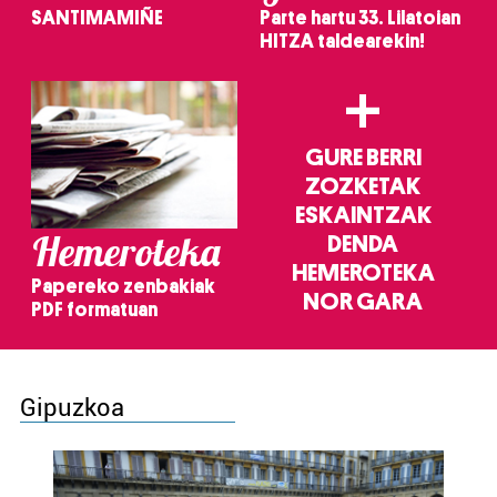
SANTIMAMIÑE
Parte hartu 33. Lilatoian
HITZA taldearekin!
+
GURE BERRI
ZOZKETAK
ESKAINTZAK
Hemeroteka
DENDA
HEMEROTEKA
Papereko zenbakiak
NOR GARA
PDF formatuan
Gipuzkoa