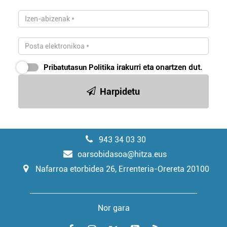
Pribatutasun Politika
irakurri eta onartzen dut.
Harpidetu
943 34 03 30
oarsobidasoa@hitza.eus
Nafarroa etorbidea 26, Errenteria-Orereta 20100
Nor gara