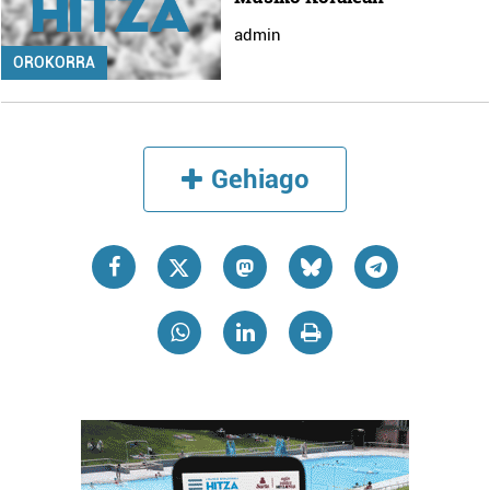
admin
OROKORRA
Gehiago