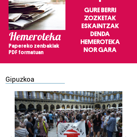
GURE BERRI
ZOZKETAK
ESKAINTZAK
Hemeroteka
DENDA
HEMEROTEKA
Papereko zenbakiak
NOR GARA
PDF formatuan
Gipuzkoa