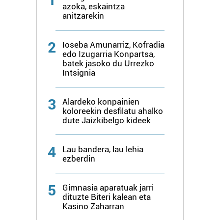
zerbitzuak hobetzeko asmoz, cookie teknologiaz
azoka, eskaintza
anitzarekin
baliatzen gara. Ohar hau onartuz gero, teknologia hori
erabiltzeko baimen esplizitua ematen diguzu.
Gehiago
irakurri
2
Ioseba Amunarriz, Kofradia
edo Izugarria Konpartsa,
batek jasoko du Urrezko
Intsignia
3
Alardeko konpainien
koloreekin desfilatu ahalko
dute Jaizkibelgo kideek
4
Lau bandera, lau lehia
ezberdin
5
Gimnasia aparatuak jarri
dituzte Biteri kalean eta
Kasino Zaharran