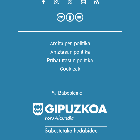
Argitalpen politika
Aniztasun politika
Pribatutasun politika
Cookieak
Babesleak: