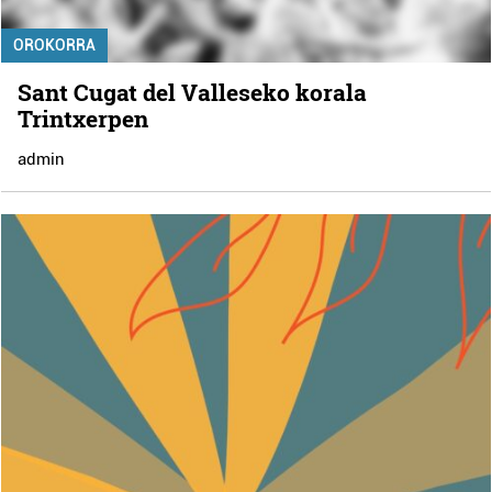
OROKORRA
Sant Cugat del Valleseko korala
Trintxerpen
admin