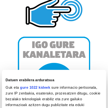
Datuen erabilera arduratsua
Guk eta
gure 1022 kideek
sure informacio pertsonala,
zure IP zenbakia, esaterako, prozesatzen ditugu, cookie
bezalako teknologiak erabiliz eta zure gailuko
informazioak azitzen dugu publizitate eta eduki