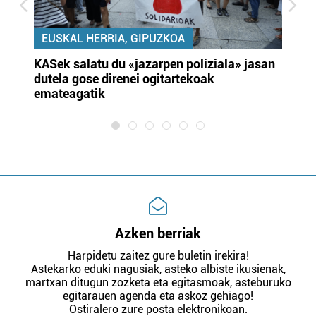
EUSKAL HERRIA, GIPUZKOA
KASek salatu du «jazarpen poliziala» jasan
Pa
dutela gose direnei ogitartekoak
da
emateagatik
«s
Azken berriak
Harpidetu zaitez gure buletin irekira!
Astekarko eduki nagusiak, asteko albiste ikusienak,
martxan ditugun zozketa eta egitasmoak, asteburuko
egitarauen agenda eta askoz gehiago!
Ostiralero zure posta elektronikoan.