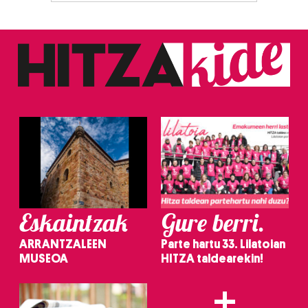
Eskaintzak
Gure berri.
ARRANTZALEEN
Parte hartu 33. Lilatoian
MUSEOA
HITZA taldearekin!
+