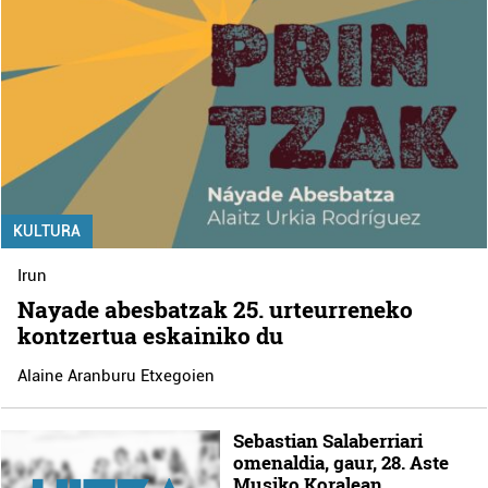
KULTURA
Irun
Nayade abesbatzak 25. urteurreneko
kontzertua eskainiko du
Alaine Aranburu Etxegoien
Sebastian Salaberriari
omenaldia, gaur, 28. Aste
Musiko Koralean