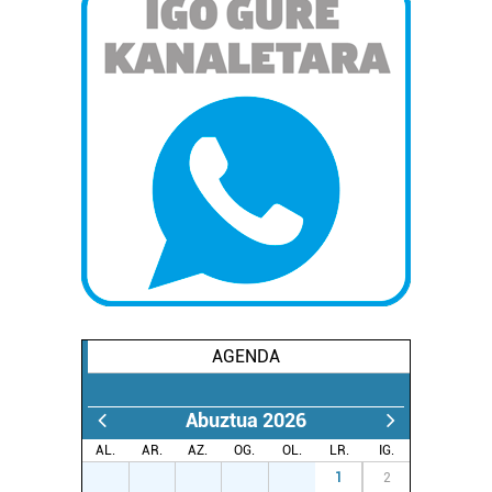
AGENDA
Abuztua 2026
AL.
AR.
AZ.
OG.
OL.
LR.
IG.
27
28
29
30
31
1
2