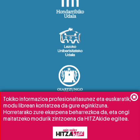
Tokiko informazioa profesionaltasunez eta euskaratik,
modu librean kontatzea da gure eginkizuna.
Horretarako zure ekarpena beharrezkoa da, eta ongi
maitatzeko modurik zintzoena da HITZAkide egitea.