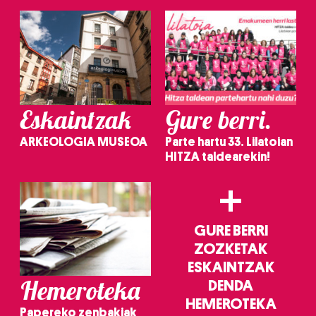
irakurri
Eskaintzak
Gure berri.
ARKEOLOGIA MUSEOA
Parte hartu 33. Lilatoian
HITZA taldearekin!
+
GURE BERRI
ZOZKETAK
ESKAINTZAK
Hemeroteka
DENDA
HEMEROTEKA
Papereko zenbakiak