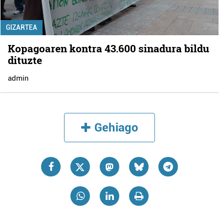
GIZARTEA
Kopagoaren kontra 43.600 sinadura bildu
dituzte
admin
Gehiago