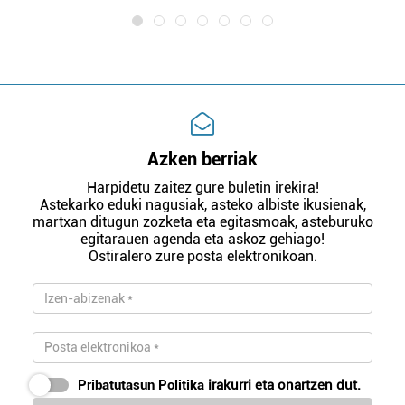
Azken berriak
Harpidetu zaitez gure buletin irekira!
Astekarko eduki nagusiak, asteko albiste ikusienak,
martxan ditugun zozketa eta egitasmoak, asteburuko
egitarauen agenda eta askoz gehiago!
Ostiralero zure posta elektronikoan.
Pribatutasun Politika
irakurri eta onartzen dut.