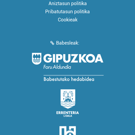
Aniztasun politika
Pribatutasun politika
Cookieak
Babesleak: