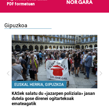
NOR GARA
PDF formatuan
Gipuzkoa
EUSKAL HERRIA, GIPUZKOA
KASek salatu du «jazarpen poliziala» jasan
Pa
dutela gose direnei ogitartekoak
da
emateagatik
«s