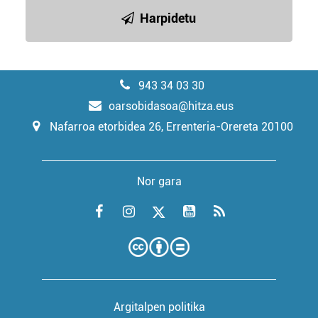
Harpidetu
943 34 03 30
oarsobidasoa@hitza.eus
Nafarroa etorbidea 26, Errenteria-Orereta 20100
Nor gara
Argitalpen politika