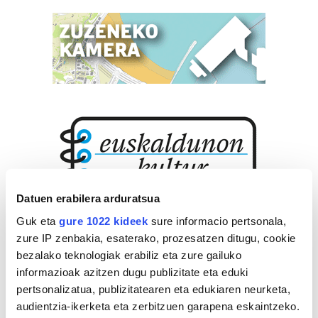
Datuen erabilera arduratsua
Guk eta
gure 1022 kideek
sure informacio pertsonala,
zure IP zenbakia, esaterako, prozesatzen ditugu, cookie
bezalako teknologiak erabiliz eta zure gailuko
informazioak azitzen dugu publizitate eta eduki
pertsonalizatua, publizitatearen eta edukiaren neurketa,
audientzia-ikerketa eta zerbitzuen garapena eskaintzeko.