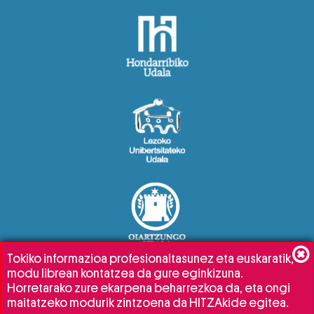
Tokiko informazioa profesionaltasunez eta euskaratik,
modu librean kontatzea da gure eginkizuna.
Horretarako zure ekarpena beharrezkoa da, eta ongi
maitatzeko modurik zintzoena da HITZAkide egitea.