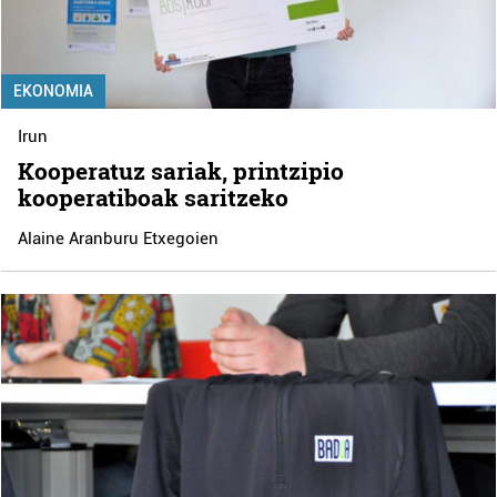
EKONOMIA
Irun
Kooperatuz sariak, printzipio
kooperatiboak saritzeko
Alaine Aranburu Etxegoien