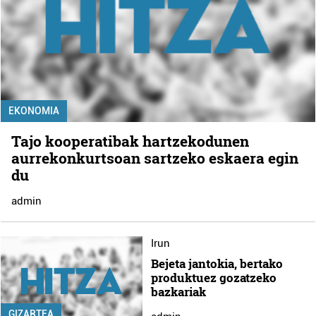
EKONOMIA
Tajo kooperatibak hartzekodunen
aurrekonkurtsoan sartzeko eskaera egin
du
admin
Irun
Bejeta jantokia, bertako
produktuez gozatzeko
bazkariak
GIZARTEA