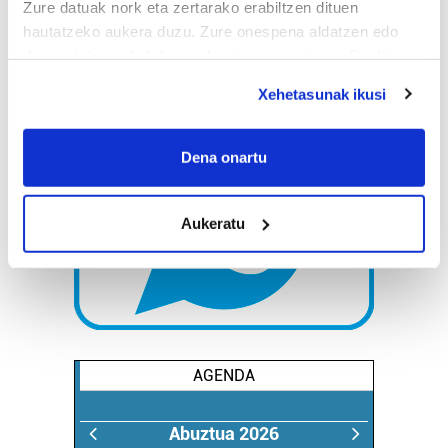
Zure datuak nork eta zertarako erabiltzen dituen
hautatzeko aukera duzu. Zure onespena aldatzen edo
deuseztatzen ahal duzu edozein momentutan, Cookie
deklaraziotik edo Privacy triggerean klikatuz.
Xehetasunak ikusi
If you allow, we would also like to:
Collect information about your geographical
Dena onartu
location which can be accurate to within several
meters
Aukeratu
Identify your device by actively scanning it for
specific characteristics (fingerprinting)
Find out more about how your personal data is processed
and set your preferences in the
details section
.
Guk eta gure bazkideek zure datu pertsonalak
prozesatzen ditugu, zure IP zenbakia, besteak beste,
AGENDA
teknologia erabiliz, cookieak adibidez, iragarki eta eduki
pertsonalizatuak eskaintzeko, iragarkiak eta edukia
Abuztua 2026
neurtzeko, jendeari buruzko informazioa biltzeko eta