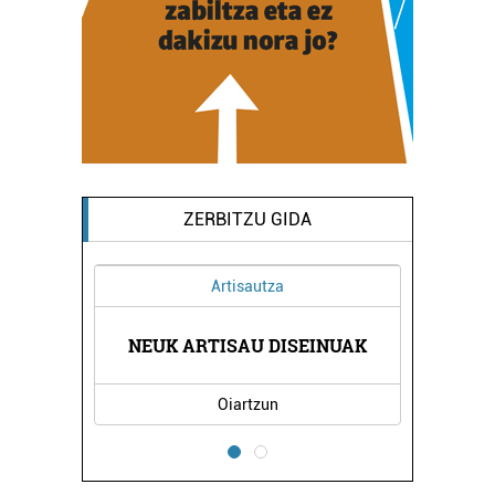
ZERBITZU GIDA
Artisautza
ARITZA
NEUK ARTISAU DISEINUAK
JAKIN
Oiartzun