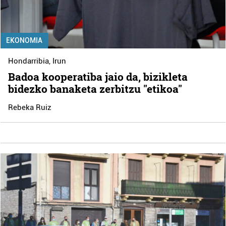
EKONOMIA
Hondarribia
,
Irun
Badoa kooperatiba jaio da, bizikleta
bidezko banaketa zerbitzu "etikoa"
Rebeka Ruiz