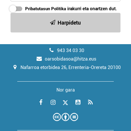
Pribatutasun Politika
irakurri eta onartzen dut.
Harpidetu
943 34 03 30
oarsobidasoa@hitza.eus
Nafarroa etorbidea 26, Errenteria-Orereta 20100
Nor gara