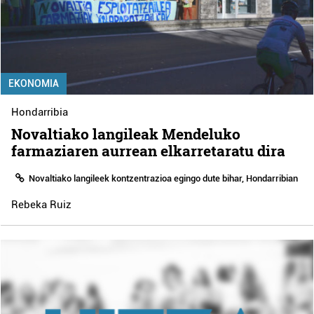
EKONOMIA
Hondarribia
Novaltiako langileak Mendeluko
farmaziaren aurrean elkarretaratu dira
Novaltiako langileek kontzentrazioa egingo dute bihar, Hondarribian
Rebeka Ruiz