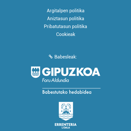
Argitalpen politika
Aniztasun politika
Pribatutasun politika
Cookieak
Babesleak: