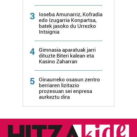
3
Ioseba Amunarriz, Kofradia
edo Izugarria Konpartsa,
batek jasoko du Urrezko
Intsignia
4
Gimnasia aparatuak jarri
dituzte Biteri kalean eta
Kasino Zaharran
5
Oinaurreko osasun zentro
berriaren lizitazio
prozesuan sei enpresa
aurkeztu dira