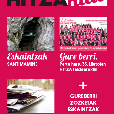
Eskaintzak
Gure berri.
SANTIMAMIÑE
Parte hartu 33. Lilatoian
HITZA taldearekin!
+
GURE BERRI
ZOZKETAK
ESKAINTZAK