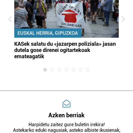
EUSKAL HERRIA, GIPUZKOA
KASek salatu du «jazarpen poliziala» jasan
Pa
dutela gose direnei ogitartekoak
da
emateagatik
«s
Azken berriak
Harpidetu zaitez gure buletin irekira!
Astekarko eduki nagusiak, asteko albiste ikusienak,