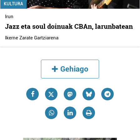
KULTURA
Irun
Jazz eta soul doinuak CBAn, larunbatean
Ikerne Zarate Gartziarena
Gehiago