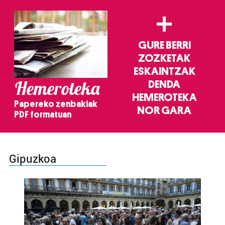
+
GURE BERRI
ZOZKETAK
ESKAINTZAK
Hemeroteka
DENDA
HEMEROTEKA
Papereko zenbakiak
NOR GARA
PDF formatuan
Gipuzkoa