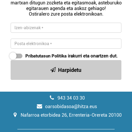
martxan ditugun zozketa eta egitasmoak, asteburuko
egitarauen agenda eta askoz gehiago!
Ostiralero zure posta elektronikoan.
Pribatutasun Politika
irakurri eta onartzen dut.
Harpidetu
943 34 03 30
oarsobidasoa@hitza.eus
Nafarroa etorbidea 26, Errenteria-Orereta 20100