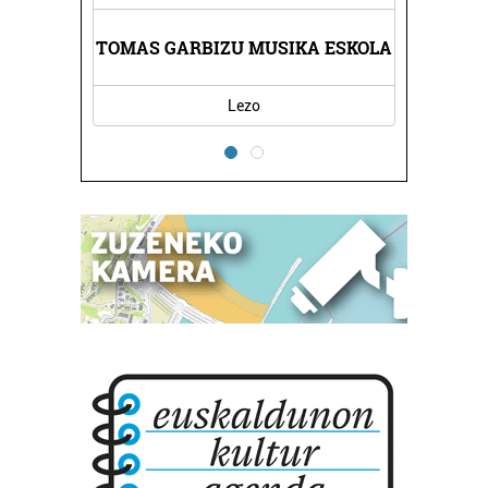
RNA
TOMAS GARBIZU MUSIKA ESKOLA
KA
Lezo