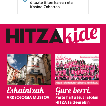
dituzte Biteri kalean eta
fitxategiak erabiltzen ditu. Zure esperientzia eta
Kasino Zaharran
zerbitzuak hobetzeko asmoz, cookie teknologiaz
baliatzen gara. Ohar hau onartuz gero, teknologia hori
erabiltzeko baimen esplizitua ematen diguzu.
Gehiago
irakurri
Eskaintzak
Gure berri.
ARKEOLOGIA MUSEOA
Parte hartu 33. Lilatoian
HITZA taldearekin!