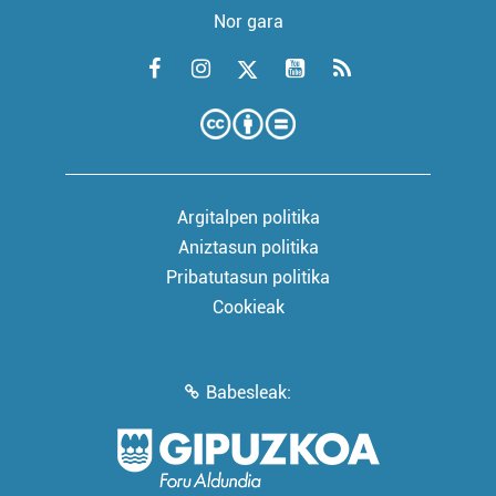
Nor gara
Argitalpen politika
Aniztasun politika
Pribatutasun politika
Cookieak
Babesleak: