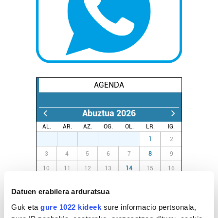
AGENDA
Abuztua 2026
AL.
AR.
AZ.
OG.
OL.
LR.
IG.
27
28
29
30
31
1
2
3
4
5
6
7
8
9
10
11
12
13
14
15
16
17
18
19
20
21
22
23
Datuen erabilera arduratsua
24
25
26
27
28
29
30
Guk eta
gure 1022 kideek
sure informacio pertsonala,
31
1
2
3
4
5
6