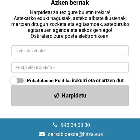
Azken berriak
Harpidetu zaitez gure buletin irekira!
Astekarko eduki nagusiak, asteko albiste ikusienak,
martxan ditugun zozketa eta egitasmoak, asteburuko
egitarauen agenda eta askoz gehiago!
Ostiralero zure posta elektronikoan.
Pribatutasun Politika
irakurri eta onartzen dut.
Harpidetu
943 34 03 30
oarsobidasoa@hitza.eus