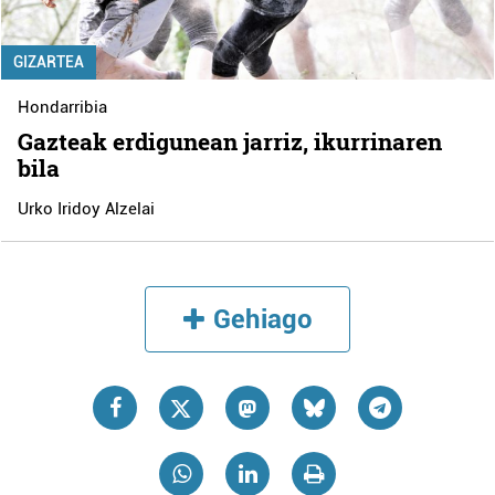
GIZARTEA
Hondarribia
Gazteak erdigunean jarriz, ikurrinaren
bila
Urko Iridoy Alzelai
Gehiago