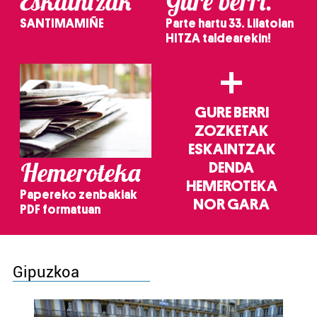
Eskaintzak
Gure berri.
SANTIMAMIÑE
Parte hartu 33. Lilatoian
HITZA taldearekin!
+
GURE BERRI
ZOZKETAK
ESKAINTZAK
Hemeroteka
DENDA
HEMEROTEKA
Papereko zenbakiak
NOR GARA
PDF formatuan
Gipuzkoa