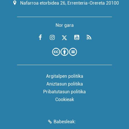
Nafarroa etorbidea 26, Errenteria-Orereta 20100
Nor gara
Argitalpen politika
Aniztasun politika
Pribatutasun politika
Cookieak
Babesleak: