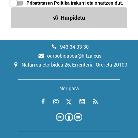
Pribatutasun Politika
irakurri eta onartzen dut.
Harpidetu
943 34 03 30
oarsobidasoa@hitza.eus
Nafarroa etorbidea 26, Errenteria-Orereta 20100
Nor gara