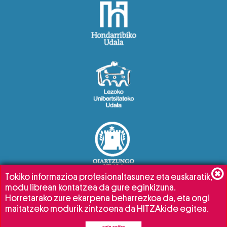
Tokiko informazioa profesionaltasunez eta euskaratik,
modu librean kontatzea da gure eginkizuna.
Horretarako zure ekarpena beharrezkoa da, eta ongi
maitatzeko modurik zintzoena da HITZAkide egitea.