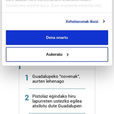
hautatzeko aukera duzu. Zure onespena aldatzen edo
deuseztatzen ahal duzu edozein momentutan, Cookie
Bihar
28º
18º
deklaraziotik edo Privacy triggerean klikatuz.
Xehetasunak ikusi
Igandea
26º
21º
If you allow, we would also like to:
Collect information about your geographical
Dena onartu
Gehiago:
Irun
location which can be accurate to within several
meters
Aukeratu
Identify your device by actively scanning it for
specific characteristics (fingerprinting)
Azken 7 egunetako irakurrienak
Find out more about how your personal data is processed
and set your preferences in the
details section
.
1
Guadalupeko "novenak",
aurten lehenago
Guk eta gure bazkideek zure datu pertsonalak
prozesatzen ditugu, zure IP zenbakia, besteak beste,
2
Pistolaz egindako hiru
teknologia erabiliz, cookieak adibidez, iragarki eta eduki
lapurreten ustezko egilea
pertsonalizatuak eskaintzeko, iragarkiak eta edukia
atxilotu dute Guadalupen
neurtzeko, jendeari buruzko informazioa biltzeko eta