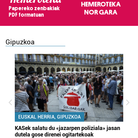
HEMEROTEKA
Papereko zenbakiak
NOR GARA
PDF formatuan
Gipuzkoa
EUSKAL HERRIA, GIPUZKOA
KASek salatu du «jazarpen poliziala» jasan
Pa
dutela gose direnei ogitartekoak
da