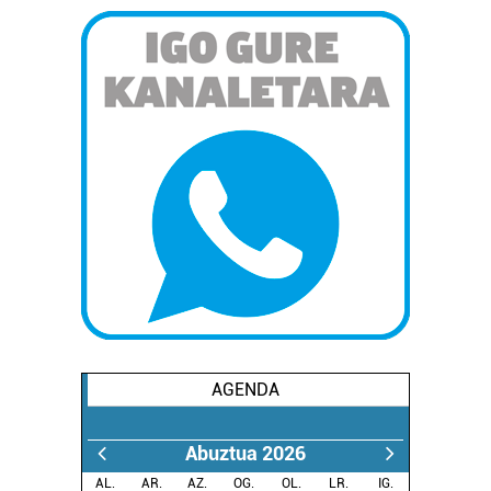
AGENDA
Abuztua 2026
AL.
AR.
AZ.
OG.
OL.
LR.
IG.