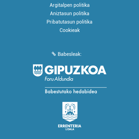
Argitalpen politika
Aniztasun politika
Pribatutasun politika
Cookieak
Babesleak: