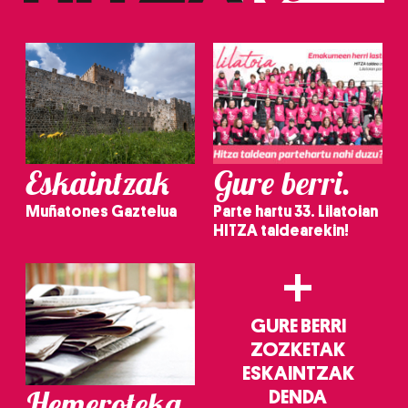
irakurri
Eskaintzak
Gure berri.
Muñatones Gaztelua
Parte hartu 33. Lilatoian
HITZA taldearekin!
+
GURE BERRI
ZOZKETAK
ESKAINTZAK
Hemeroteka
DENDA