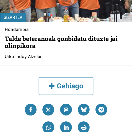
GIZARTEA
Hondarribia
Talde beteranoak gonbidatu dituzte jai
olinpikora
Urko Iridoy Alzelai
Gehiago