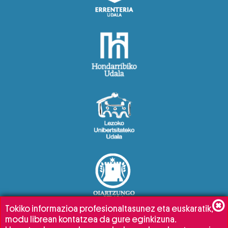
Tokiko informazioa profesionaltasunez eta euskaratik,
modu librean kontatzea da gure eginkizuna.