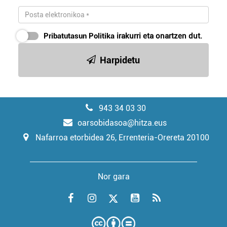
Pribatutasun Politika
irakurri eta onartzen dut.
Harpidetu
943 34 03 30
oarsobidasoa@hitza.eus
Nafarroa etorbidea 26, Errenteria-Orereta 20100
Nor gara