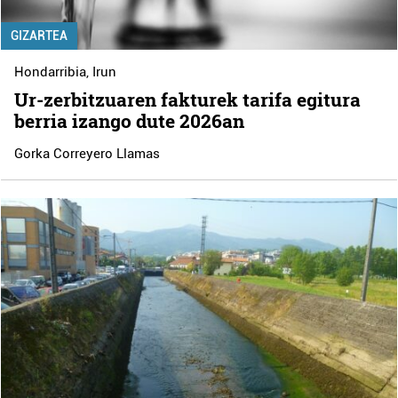
GIZARTEA
Hondarribia
,
Irun
Ur-zerbitzuaren fakturek tarifa egitura
berria izango dute 2026an
Gorka Correyero Llamas