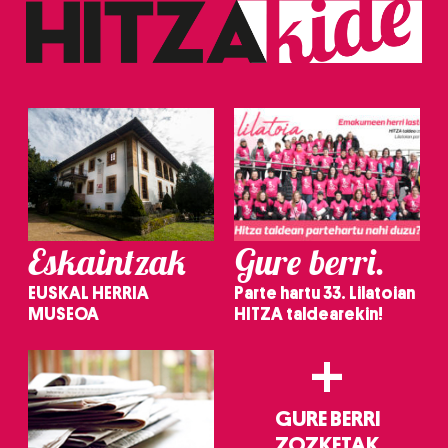
Eskaintzak
Gure berri.
EUSKAL HERRIA
Parte hartu 33. Lilatoian
MUSEOA
HITZA taldearekin!
+
GURE BERRI
ZOZKETAK