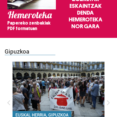
ESKAINTZAK
Hemeroteka
DENDA
HEMEROTEKA
Papereko zenbakiak
NOR GARA
PDF formatuan
Gipuzkoa
EUSKAL HERRIA, GIPUZKOA