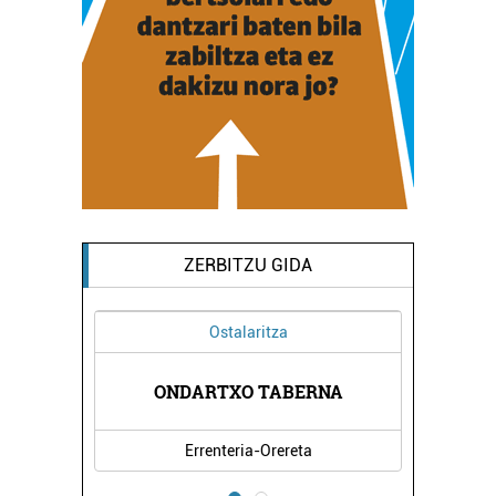
ZERBITZU GIDA
Ostalaritza
GIA
ONDARTXO TABERNA
KATX
Errenteria-Orereta