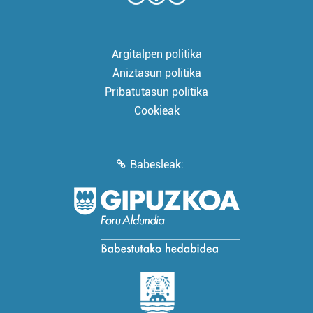
Argitalpen politika
Aniztasun politika
Pribatutasun politika
Cookieak
Babesleak: