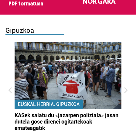
NOR GARA
PDF formatuan
Gipuzkoa
EUSKAL HERRIA, GIPUZKOA
KASek salatu du «jazarpen poliziala» jasan
Pa
dutela gose direnei ogitartekoak
da
emateagatik
«s