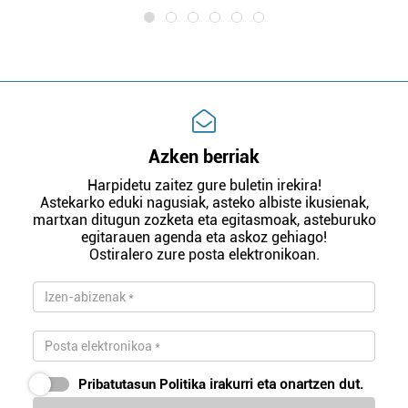
Azken berriak
Harpidetu zaitez gure buletin irekira!
Astekarko eduki nagusiak, asteko albiste ikusienak,
martxan ditugun zozketa eta egitasmoak, asteburuko
egitarauen agenda eta askoz gehiago!
Ostiralero zure posta elektronikoan.
Pribatutasun Politika
irakurri eta onartzen dut.