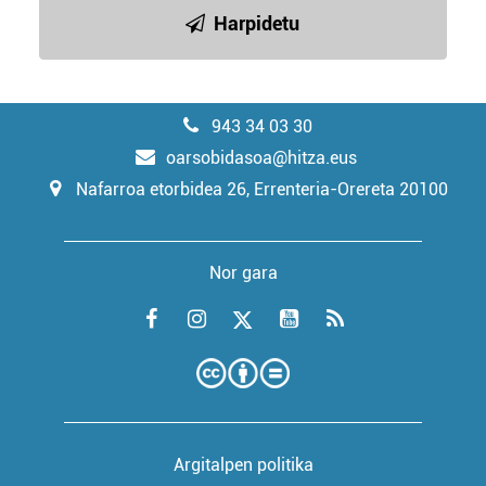
Harpidetu
943 34 03 30
oarsobidasoa@hitza.eus
Nafarroa etorbidea 26, Errenteria-Orereta 20100
Nor gara
Argitalpen politika