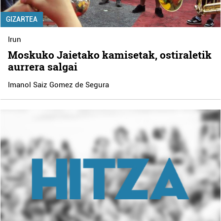
GIZARTEA
Irun
Moskuko Jaietako kamisetak, ostiraletik
aurrera salgai
Imanol Saiz Gomez de Segura