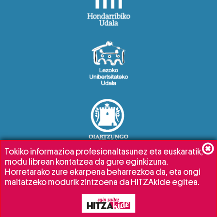
Tokiko informazioa profesionaltasunez eta euskaratik,
modu librean kontatzea da gure eginkizuna.
Horretarako zure ekarpena beharrezkoa da, eta ongi
maitatzeko modurik zintzoena da HITZAkide egitea.