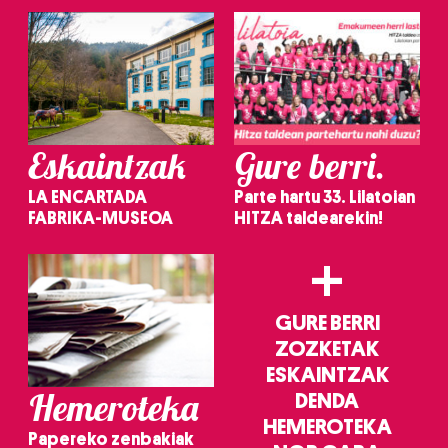
Eskaintzak
Gure berri.
LA ENCARTADA
Parte hartu 33. Lilatoian
FABRIKA-MUSEOA
HITZA taldearekin!
+
GURE BERRI
ZOZKETAK
ESKAINTZAK
Hemeroteka
DENDA
HEMEROTEKA
Papereko zenbakiak