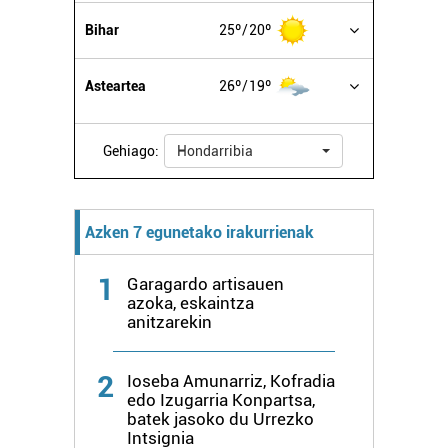
erabiltzen dituen hauta dezakezu.
Bihar
25º
20º
Bazkide batzuek ez dizute baimenik eskatzen, eta beren
Asteartea
26º
19º
interes komertzial legitimoetan babesten dira. Ikusi gure
bazkideen zerrenda, beren ustez zein helburutarako
duten interes legitimoa eta horren aurka nola egin
Gehiago:
Hondarribia
dezakezun ikusteko.
Lortu zure datu pertsonalak prozesatzeko moduari
Azken 7 egunetako irakurrienak
buruzko informazio gehiago eta ezarri zure lehentasunak
datuen atalean. Edozein unetan alda edo ken dezakezu
1
zure baimena Cookieen adierazpenean.
Garagardo artisauen
azoka, eskaintza
anitzarekin
Webgune honek cookie propioak eta hirugarrenen cookie-
fitxategiak erabiltzen ditu. Zure esperientzia eta
2
zerbitzuak hobetzeko asmoz, cookie teknologiaz
Ioseba Amunarriz, Kofradia
edo Izugarria Konpartsa,
baliatzen gara. Ohar hau onartuz gero, teknologia hori
batek jasoko du Urrezko
erabiltzeko baimen esplizitua ematen diguzu.
Gehiago
Intsignia