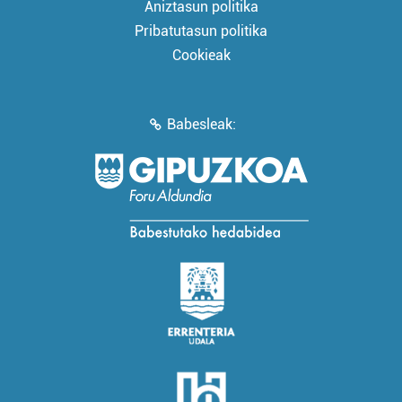
Aniztasun politika
Pribatutasun politika
Cookieak
Babesleak: