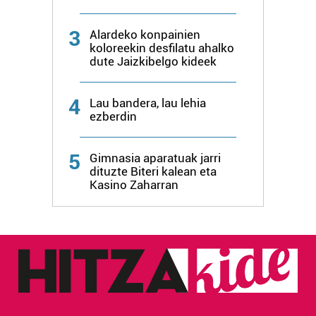
irakurri
3
Alardeko konpainien
koloreekin desfilatu ahalko
dute Jaizkibelgo kideek
4
Lau bandera, lau lehia
ezberdin
5
Gimnasia aparatuak jarri
dituzte Biteri kalean eta
Kasino Zaharran