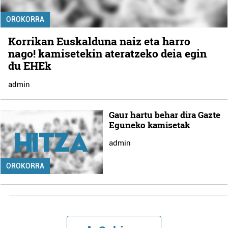
OROKORRA
Korrikan Euskalduna naiz eta harro
nago! kamisetekin ateratzeko deia egin
du EHEk
admin
Gaur hartu behar dira Gazte
Eguneko kamisetak
admin
OROKORRA