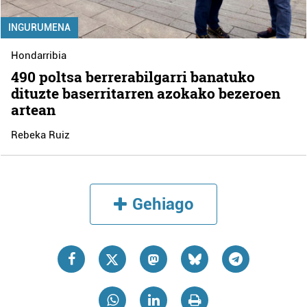
INGURUMENA
Hondarribia
490 poltsa berrerabilgarri banatuko
dituzte baserritarren azokako bezeroen
artean
Rebeka Ruiz
Gehiago