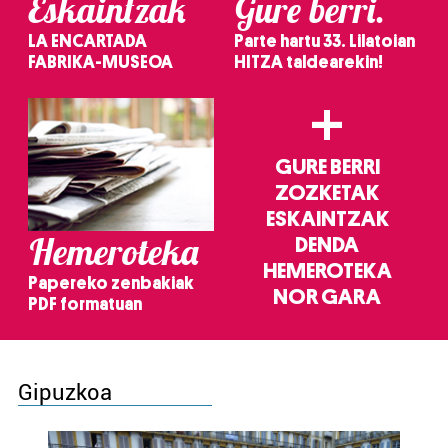
Eskaintzak
Gure berri.
LA ENCARTADA
Parte hartu 33. Lilatoian
FABRIKA-MUSEOA
HITZA taldearekin!
+
GURE BERRI
ZOZKETAK
ESKAINTZAK
Hemeroteka
DENDA
HEMEROTEKA
Papereko zenbakiak
NOR GARA
PDF formatuan
Gipuzkoa