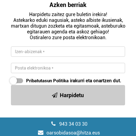
Azken berriak
Harpidetu zaitez gure buletin irekira!
Astekarko eduki nagusiak, asteko albiste ikusienak,
martxan ditugun zozketa eta egitasmoak, asteburuko
egitarauen agenda eta askoz gehiago!
Ostiralero zure posta elektronikoan.
Pribatutasun Politika
irakurri eta onartzen dut.
Harpidetu
943 34 03 30
oarsobidasoa@hitza.eus