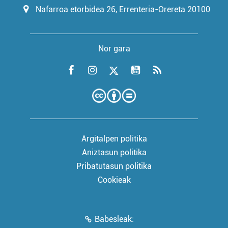
Nafarroa etorbidea 26, Errenteria-Orereta 20100
Nor gara
Argitalpen politika
Aniztasun politika
Pribatutasun politika
Cookieak
Babesleak: