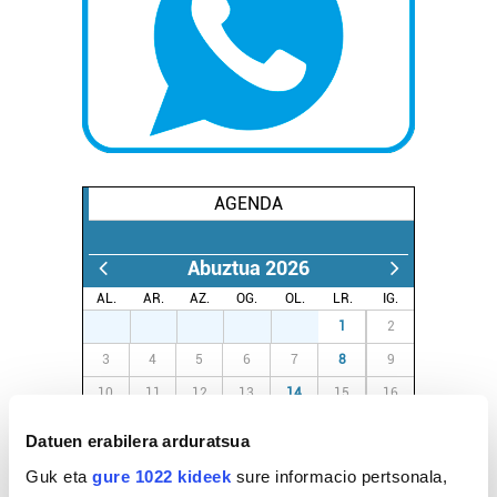
AGENDA
Abuztua 2026
AL.
AR.
AZ.
OG.
OL.
LR.
IG.
27
28
29
30
31
1
2
3
4
5
6
7
8
9
10
11
12
13
14
15
16
17
18
19
20
21
22
23
Datuen erabilera arduratsua
24
25
26
27
28
29
30
Guk eta
gure 1022 kideek
sure informacio pertsonala,
31
1
2
3
4
5
6