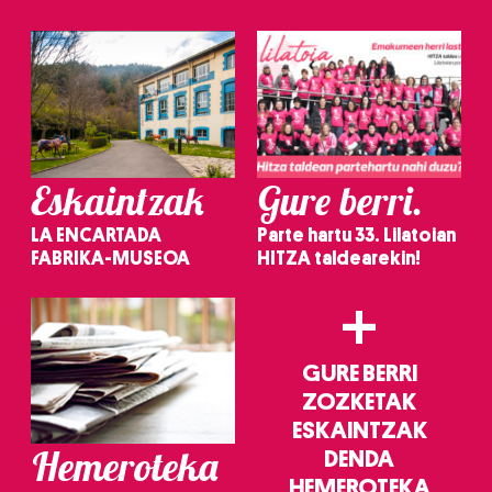
irakurri
Eskaintzak
Gure berri.
LA ENCARTADA
Parte hartu 33. Lilatoian
FABRIKA-MUSEOA
HITZA taldearekin!
+
GURE BERRI
ZOZKETAK
ESKAINTZAK
Hemeroteka
DENDA
HEMEROTEKA