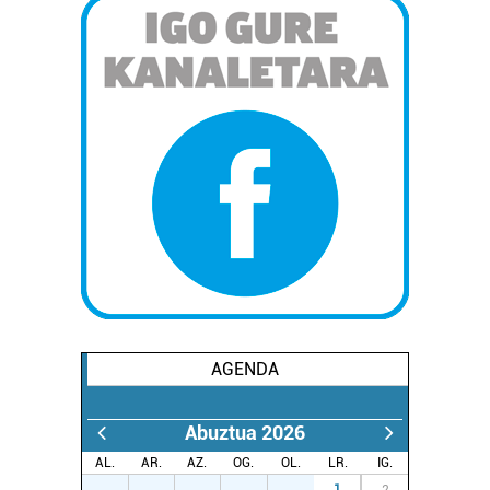
AGENDA
Abuztua 2026
AL.
AR.
AZ.
OG.
OL.
LR.
IG.