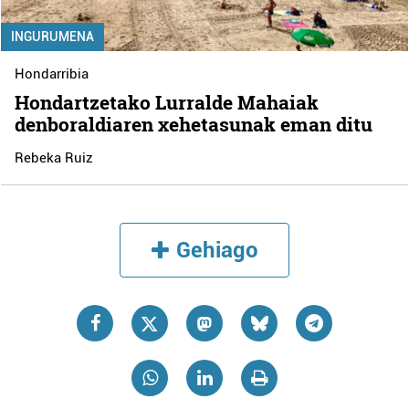
INGURUMENA
Hondarribia
Hondartzetako Lurralde Mahaiak
denboraldiaren xehetasunak eman ditu
Rebeka Ruiz
Gehiago