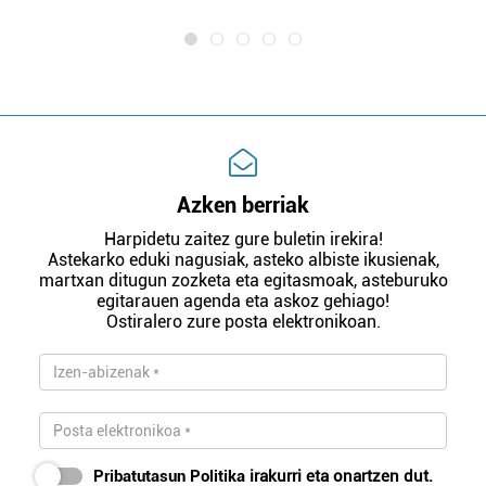
Azken berriak
Harpidetu zaitez gure buletin irekira!
Astekarko eduki nagusiak, asteko albiste ikusienak,
martxan ditugun zozketa eta egitasmoak, asteburuko
egitarauen agenda eta askoz gehiago!
Ostiralero zure posta elektronikoan.
Pribatutasun Politika
irakurri eta onartzen dut.