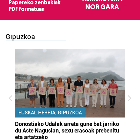
Papereko zenbakiak
NOR GARA
PDF formatuan
Gipuzkoa
EUSKAL HERRIA, GIPUZKOA
Donostiako Udalak arreta gune bat jarriko
Ur
du Aste Nagusian, sexu erasoak prebenitu
es
eta artatzeko
lu