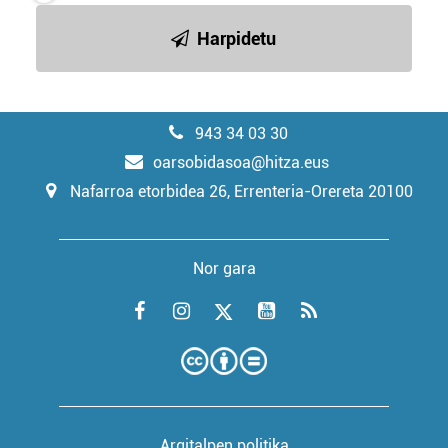
Harpidetu
943 34 03 30
oarsobidasoa@hitza.eus
Nafarroa etorbidea 26, Errenteria-Orereta 20100
Nor gara
Argitalpen politika