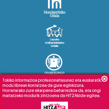
Tokiko informazioa profesionaltasunez eta euskaratik,
modu librean kontatzea da gure eginkizuna.
Horretarako zure ekarpena beharrezkoa da, eta ongi
maitatzeko modurik zintzoena da HITZAkide egitea.