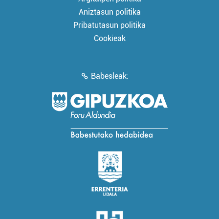
Aniztasun politika
Pribatutasun politika
Cookieak
Babesleak: