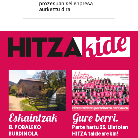
prozesuan sei enpresa
fitxategiak erabiltzen ditu. Zure esperientzia eta
aurkeztu dira
zerbitzuak hobetzeko asmoz, cookie teknologiaz
baliatzen gara. Ohar hau onartuz gero, teknologia hori
erabiltzeko baimen esplizitua ematen diguzu.
Gehiago
irakurri
Eskaintzak
Gure berri.
EL POBALEKO
Parte hartu 33. Lilatoian
BURDINOLA
HITZA taldearekin!