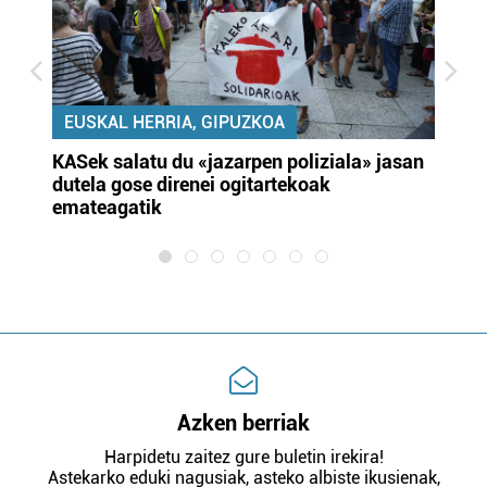
EUSKAL HERRIA, GIPUZKOA
KASek salatu du «jazarpen poliziala» jasan
Pa
dutela gose direnei ogitartekoak
da
emateagatik
«s
Azken berriak
Harpidetu zaitez gure buletin irekira!
Astekarko eduki nagusiak, asteko albiste ikusienak,