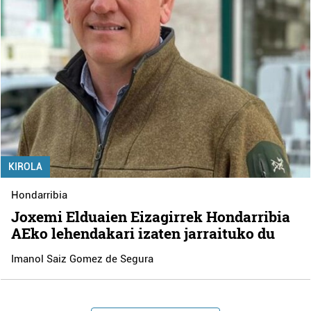
KIROLA
Hondarribia
Joxemi Elduaien Eizagirrek Hondarribia
AEko lehendakari izaten jarraituko du
Imanol Saiz Gomez de Segura