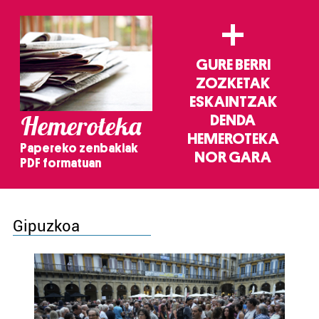
+
GURE BERRI
ZOZKETAK
ESKAINTZAK
Hemeroteka
DENDA
HEMEROTEKA
Papereko zenbakiak
NOR GARA
PDF formatuan
Gipuzkoa