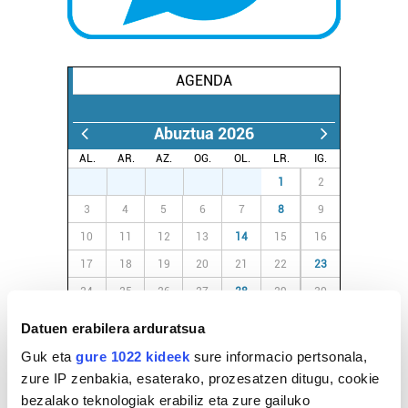
AGENDA
Abuztua 2026
AL.
AR.
AZ.
OG.
OL.
LR.
IG.
27
28
29
30
31
1
2
3
4
5
6
7
8
9
10
11
12
13
14
15
16
17
18
19
20
21
22
23
24
25
26
27
28
29
30
31
1
2
3
4
5
6
Datuen erabilera arduratsua
Guk eta
gure 1022 kideek
sure informacio pertsonala,
EGURALDIA
zure IP zenbakia, esaterako, prozesatzen ditugu, cookie
bezalako teknologiak erabiliz eta zure gailuko