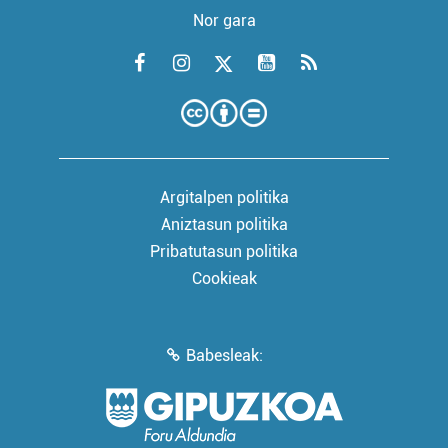
Nor gara
Argitalpen politika
Aniztasun politika
Pribatutasun politika
Cookieak
Babesleak: