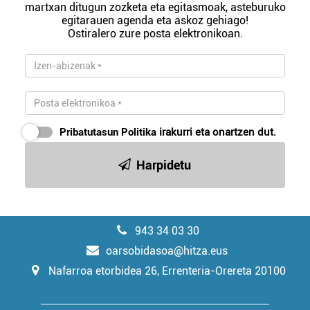
martxan ditugun zozketa eta egitasmoak, asteburuko
egitarauen agenda eta askoz gehiago!
Ostiralero zure posta elektronikoan.
Pribatutasun Politika
irakurri eta onartzen dut.
Harpidetu
943 34 03 30
oarsobidasoa@hitza.eus
Nafarroa etorbidea 26, Errenteria-Orereta 20100