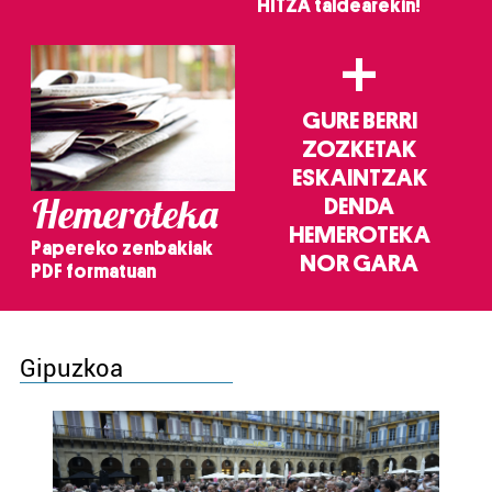
HITZA taldearekin!
+
GURE BERRI
ZOZKETAK
ESKAINTZAK
Hemeroteka
DENDA
HEMEROTEKA
Papereko zenbakiak
NOR GARA
PDF formatuan
Gipuzkoa