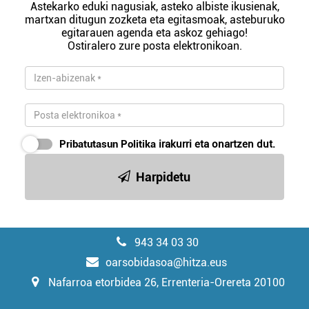
Astekarko eduki nagusiak, asteko albiste ikusienak,
martxan ditugun zozketa eta egitasmoak, asteburuko
egitarauen agenda eta askoz gehiago!
Ostiralero zure posta elektronikoan.
Pribatutasun Politika
irakurri eta onartzen dut.
Harpidetu
943 34 03 30
oarsobidasoa@hitza.eus
Nafarroa etorbidea 26, Errenteria-Orereta 20100