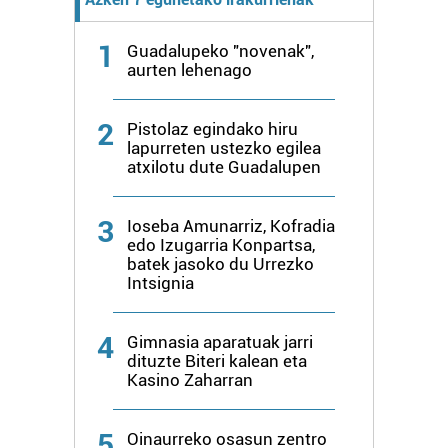
1
Guadalupeko "novenak",
aurten lehenago
2
Pistolaz egindako hiru
lapurreten ustezko egilea
atxilotu dute Guadalupen
3
Ioseba Amunarriz, Kofradia
edo Izugarria Konpartsa,
batek jasoko du Urrezko
Intsignia
4
Gimnasia aparatuak jarri
dituzte Biteri kalean eta
Kasino Zaharran
5
Oinaurreko osasun zentro