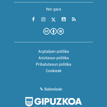
Nor gara
Argitalpen politika
Aniztasun politika
Pribatutasun politika
Cookieak
Babesleak: