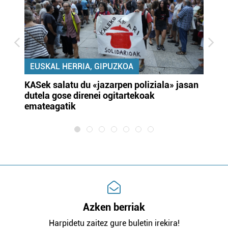
EUSKAL HERRIA, GIPUZKOA
KASek salatu du «jazarpen poliziala» jasan
Pa
dutela gose direnei ogitartekoak
da
emateagatik
«s
Azken berriak
Harpidetu zaitez gure buletin irekira!