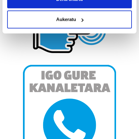
location which can be accurate to within several
meters
Aukeratu
Identify your device by actively scanning it for
specific characteristics (fingerprinting)
Find out more about how your personal data is processed
and set your preferences in the
details section
.
Guk eta gure bazkideek zure datu pertsonalak
prozesatzen ditugu, zure IP zenbakia, besteak beste,
teknologia erabiliz, cookieak adibidez, iragarki eta eduki
pertsonalizatuak eskaintzeko, iragarkiak eta edukia
neurtzeko, jendeari buruzko informazioa biltzeko eta
produktuak garatzeko. Zure datuak nork eta zertarako
erabiltzen dituen hauta dezakezu.
Bazkide batzuek ez dizute baimenik eskatzen, eta beren
interes komertzial legitimoetan babesten dira. Ikusi gure
bazkideen zerrenda, beren ustez zein helburutarako