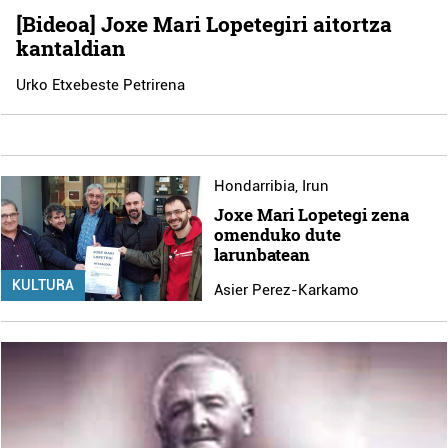
[Bideoa] Joxe Mari Lopetegiri aitortza
kantaldian
Urko Etxebeste Petrirena
Hondarribia
,
Irun
Joxe Mari Lopetegi zena
omenduko dute
larunbatean
KULTURA
Asier Perez-Karkamo