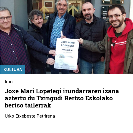
KULTURA
Irun
Joxe Mari Lopetegi irundarraren izana
aztertu du Txingudi Bertso Eskolako
bertso tailerrak
Urko Etxebeste Petrirena