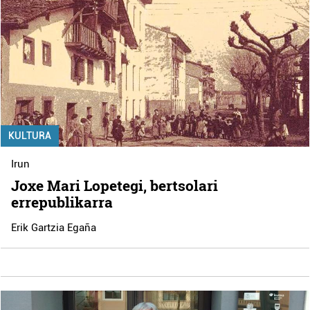
KULTURA
Irun
Joxe Mari Lopetegi, bertsolari
errepublikarra
Erik Gartzia Egaña