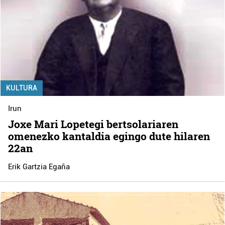
KULTURA
Irun
Joxe Mari Lopetegi bertsolariaren
omenezko kantaldia egingo dute hilaren
22an
Erik Gartzia Egaña