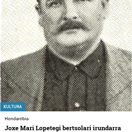
KULTURA
Hondarribia
Joxe Mari Lopetegi bertsolari irundarra