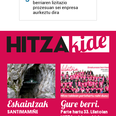
berriaren lizitazio
prozesuan sei enpresa
aurkeztu dira
Eskaintzak
Gure berri.
SANTIMAMIÑE
Parte hartu 33. Lilatoian