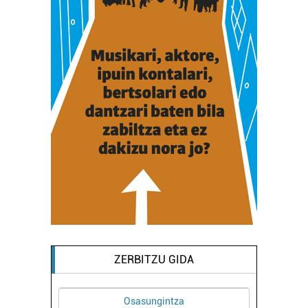
ZERBITZU GIDA
Osasungintza