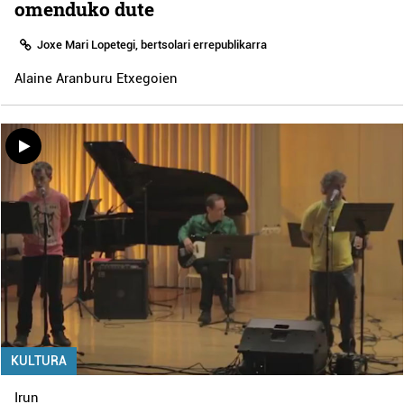
omenduko dute
Joxe Mari Lopetegi, bertsolari errepublikarra
Alaine Aranburu Etxegoien
KULTURA
Irun