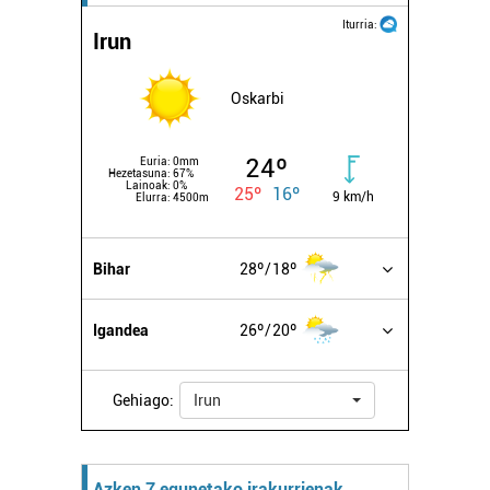
Iturria:
Irun
Oskarbi
24º
Euria:
0mm
Hezetasuna:
67%
Lainoak:
0%
25º
16º
9 km/h
Elurra:
4500m
Bihar
28º
18º
Igandea
26º
20º
Gehiago:
Irun
Azken 7 egunetako irakurrienak