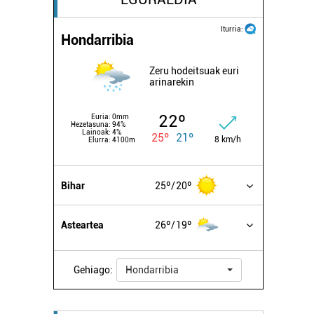
Iturria:
Hondarribia
Zeru hodeitsuak euri
arinarekin
22º
Euria:
0mm
Hezetasuna:
94%
Lainoak:
4%
25º
21º
8 km/h
Elurra:
4100m
Bihar
25º
20º
Asteartea
26º
19º
Gehiago:
Hondarribia