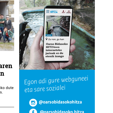
uaren
an
a
tuko dute
n.