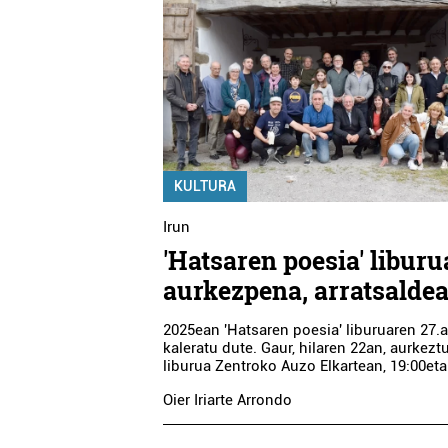
KULTURA
Irun
'Hatsaren poesia' libur
aurkezpena, arratsalde
2025ean 'Hatsaren poesia' liburuaren 27.
kaleratu dute. Gaur, hilaren 22an, aurkez
liburua Zentroko Auzo Elkartean, 19:00eta
Oier Iriarte Arrondo