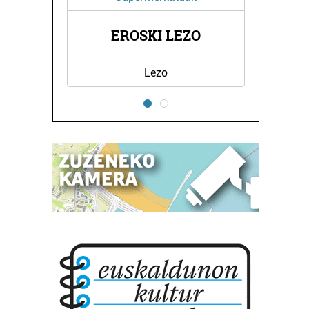
INEN
ELD
EROSKI LEZO
Lezo