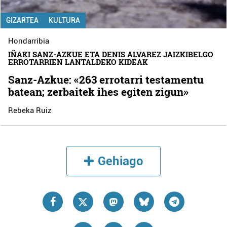
GIZARTEA
KULTURA
Hondarribia
IÑAKI SANZ-AZKUE ETA DENIS ALVAREZ JAIZKIBELGO
ERROTARRIEN LANTALDEKO KIDEAK
Sanz-Azkue: «263 errotarri testamentu
batean; zerbaitek ihes egiten zigun»
Rebeka Ruiz
Gehiago