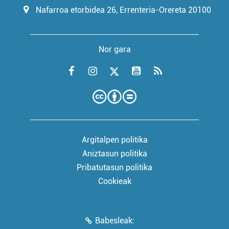
Nafarroa etorbidea 26, Errenteria-Orereta 20100
Nor gara
Argitalpen politika
Aniztasun politika
Pribatutasun politika
Cookieak
Babesleak: