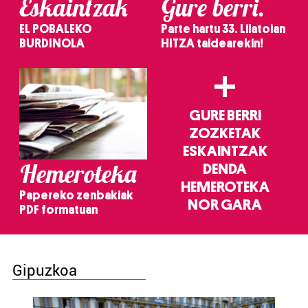
Eskaintzak
Gure berri.
EL POBALEKO
Parte hartu 33. Lilatoian
BURDINOLA
HITZA taldearekin!
+
GURE BERRI
ZOZKETAK
ESKAINTZAK
Hemeroteka
DENDA
HEMEROTEKA
Papereko zenbakiak
NOR GARA
PDF formatuan
Gipuzkoa