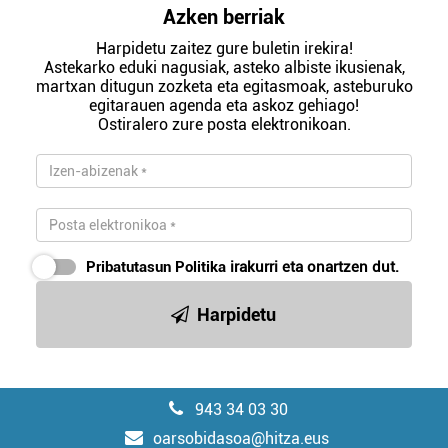
Azken berriak
Harpidetu zaitez gure buletin irekira!
Astekarko eduki nagusiak, asteko albiste ikusienak,
martxan ditugun zozketa eta egitasmoak, asteburuko
egitarauen agenda eta askoz gehiago!
Ostiralero zure posta elektronikoan.
Pribatutasun Politika
irakurri eta onartzen dut.
Harpidetu
943 34 03 30
oarsobidasoa@hitza.eus