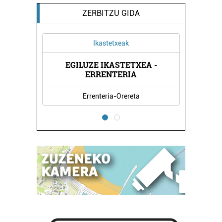
ZERBITZU GIDA
Ikastetxeak
EGILUZE IKASTETXEA -
ERRENTERIA
Errenteria-Orereta