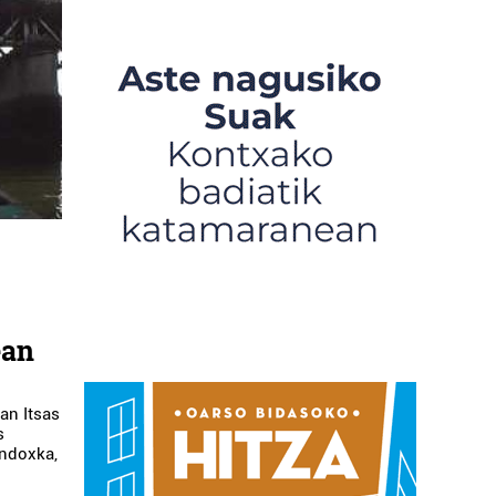
ean
an Itsas
s
ndoxka,