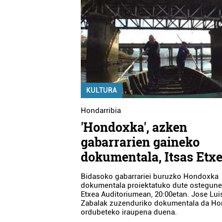
KULTURA
Hondarribia
'Hondoxka', azken
gabarrarien gaineko
dokumentala, Itsas Etx
Bidasoko gabarrariei buruzko Hondoxka
dokumentala proiektatuko dute ostegune
Etxea Auditoriumean, 20:00etan. Jose Lui
Zabalak zuzenduriko dokumentala da Ho
ordubeteko iraupena duena.