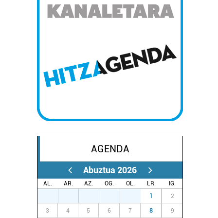
AGENDA
Abuztua 2026
AL.
AR.
AZ.
OG.
OL.
LR.
IG.
27
28
29
30
31
1
2
3
4
5
6
7
8
9