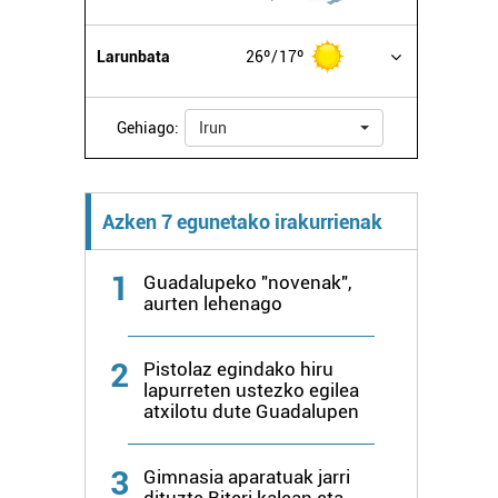
Larunbata
26º
17º
Gehiago:
Irun
Azken 7 egunetako irakurrienak
1
Guadalupeko "novenak",
aurten lehenago
2
Pistolaz egindako hiru
lapurreten ustezko egilea
atxilotu dute Guadalupen
3
Gimnasia aparatuak jarri