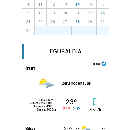
10
11
12
13
14
15
16
17
18
19
20
21
22
23
24
25
26
27
28
29
30
31
1
2
3
4
5
6
EGURALDIA
Iturria:
Irun
Zeru hodeitsuak
23º
Euria:
0mm
Hezetasuna:
68%
Lainoak:
43%
24º
20º
14 km/h
Elurra:
4400m
Bihar
25º
17º