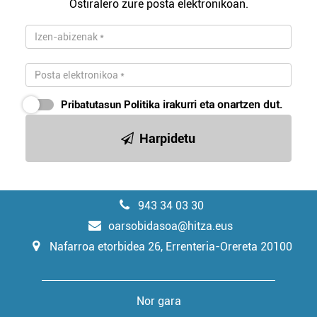
Ostiralero zure posta elektronikoan.
Pribatutasun Politika
irakurri eta onartzen dut.
Harpidetu
943 34 03 30
oarsobidasoa@hitza.eus
Nafarroa etorbidea 26, Errenteria-Orereta 20100
Nor gara