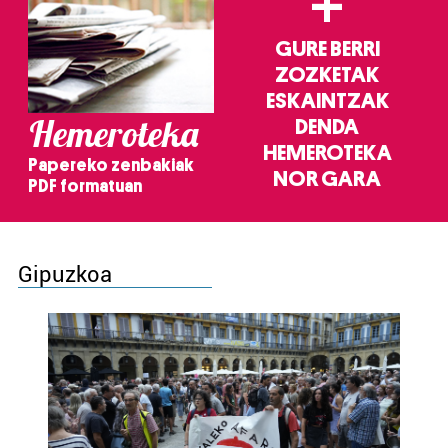
+
GURE BERRI
ZOZKETAK
ESKAINTZAK
Hemeroteka
DENDA
HEMEROTEKA
Papereko zenbakiak
NOR GARA
PDF formatuan
Gipuzkoa