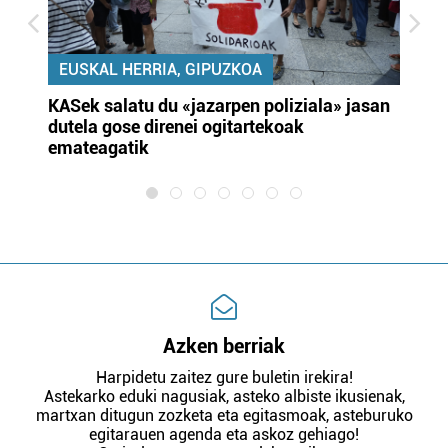
EUSKAL HERRIA, GIPUZKOA
KASek salatu du «jazarpen poliziala» jasan
Pa
dutela gose direnei ogitartekoak
da
emateagatik
«s
Azken berriak
Harpidetu zaitez gure buletin irekira!
Astekarko eduki nagusiak, asteko albiste ikusienak,
martxan ditugun zozketa eta egitasmoak, asteburuko
egitarauen agenda eta askoz gehiago!