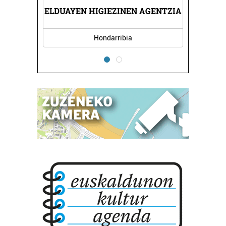
DUKTUAK
ELDUAYEN HIGIEZINEN AGENTZIA
DENOI 
Hondarribia