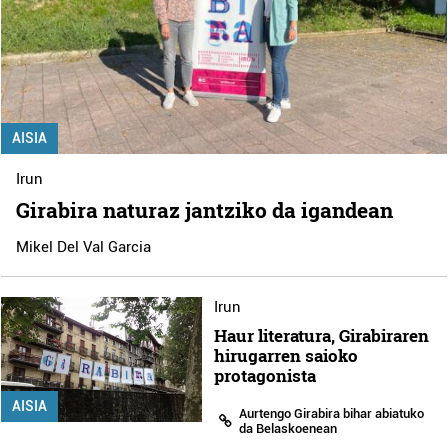
AISIA
Irun
Girabira naturaz jantziko da igandean
Mikel Del Val Garcia
Irun
Haur literatura, Girabiraren
hirugarren saioko
protagonista
AISIA
Aurtengo Girabira bihar abiatuko
da Belaskoenean