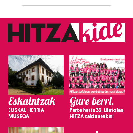
Eskaintzak
Gure berri.
EUSKAL HERRIA
Parte hartu 33. Lilatoian
MUSEOA
HITZA taldearekin!