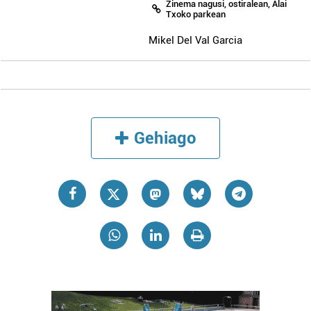
Zinema nagusi, ostiralean, Alai
Txoko parkean
Mikel Del Val Garcia
Gehiago