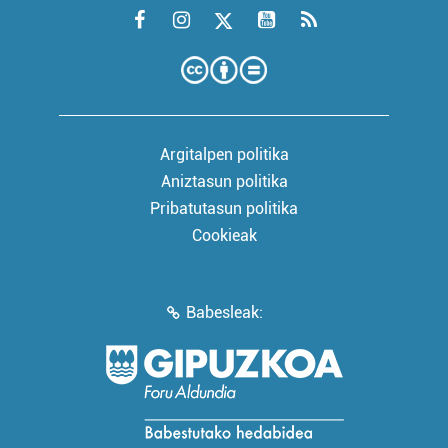
Argitalpen politika
Aniztasun politika
Pribatutasun politika
Cookieak
Babesleak: