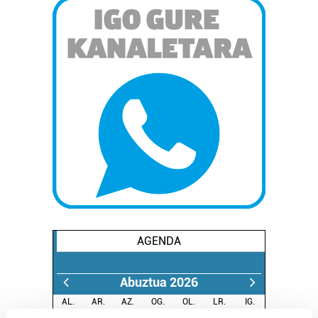
AGENDA
Abuztua 2026
AL.
AR.
AZ.
OG.
OL.
LR.
IG.