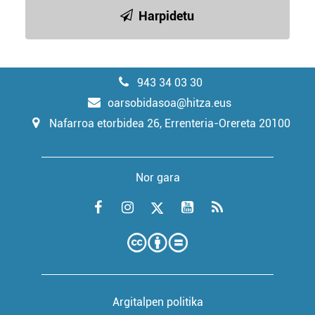
Harpidetu
943 34 03 30
oarsobidasoa@hitza.eus
Nafarroa etorbidea 26, Errenteria-Orereta 20100
Nor gara
Argitalpen politika