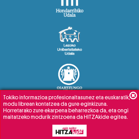
Tokiko informazioa profesionaltasunez eta euskaratik,
modu librean kontatzea da gure eginkizuna.
Horretarako zure ekarpena beharrezkoa da, eta ongi
maitatzeko modurik zintzoena da HITZAkide egitea.