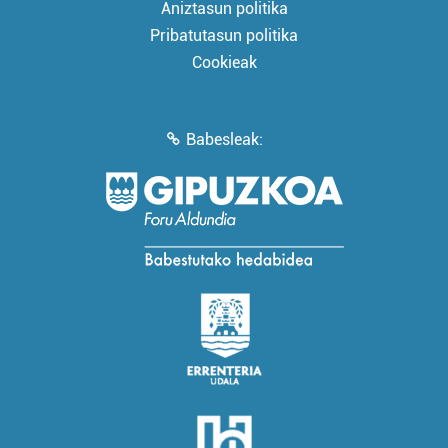
Aniztasun politika
Pribatutasun politika
Cookieak
Babesleak: