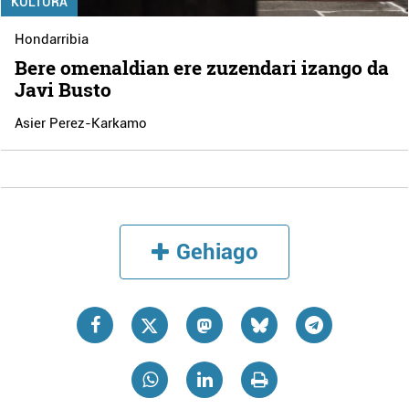
KULTURA
Hondarribia
Bere omenaldian ere zuzendari izango da
Javi Busto
Asier Perez-Karkamo
Gehiago