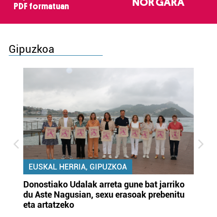
NOR GARA
PDF formatuan
Gipuzkoa
EUSKAL HERRIA, GIPUZKOA
Donostiako Udalak arreta gune bat jarriko
Ur
du Aste Nagusian, sexu erasoak prebenitu
es
eta artatzeko
lu