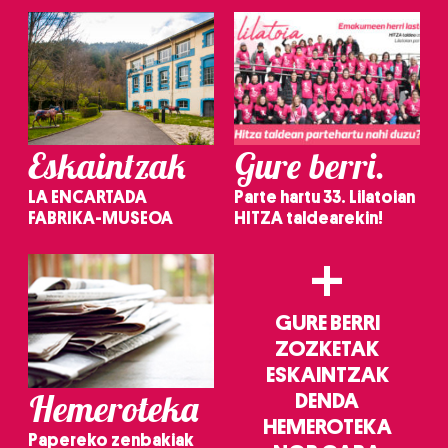
Eskaintzak
Gure berri.
LA ENCARTADA
Parte hartu 33. Lilatoian
FABRIKA-MUSEOA
HITZA taldearekin!
+
GURE BERRI
ZOZKETAK
ESKAINTZAK
Hemeroteka
DENDA
HEMEROTEKA
Papereko zenbakiak