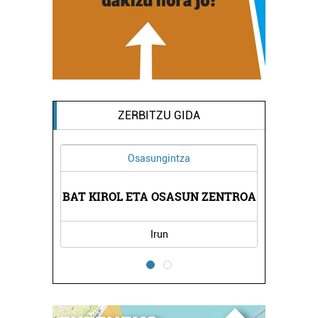
ZERBITZU GIDA
Osasungintza
Ikastetxeak
DEIKAGEST OINARRIZKO L
ROL ETA OSASUN ZENTROA
HEZ
...
Irun
Errenteria-Orereta