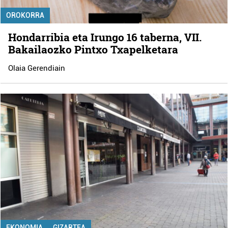
OROKORRA
Hondarribia eta Irungo 16 taberna, VII.
Bakailaozko Pintxo Txapelketara
Olaia Gerendiain
EKONOMIA
GIZARTEA