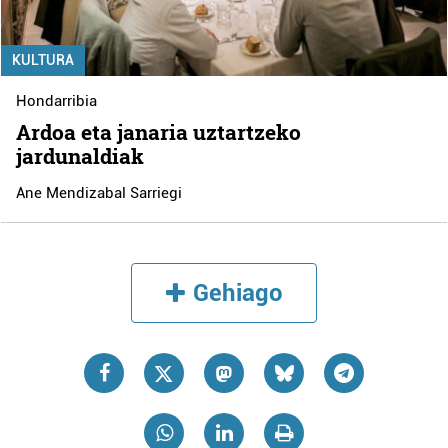
KULTURA
Hondarribia
Ardoa eta janaria uztartzeko
jardunaldiak
Ane Mendizabal Sarriegi
Gehiago