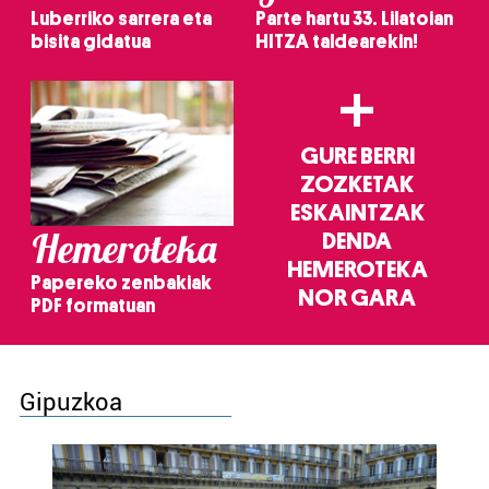
Luberriko sarrera eta
Parte hartu 33. Lilatoian
bisita gidatua
HITZA taldearekin!
+
GURE BERRI
ZOZKETAK
ESKAINTZAK
Hemeroteka
DENDA
HEMEROTEKA
Papereko zenbakiak
NOR GARA
PDF formatuan
Gipuzkoa