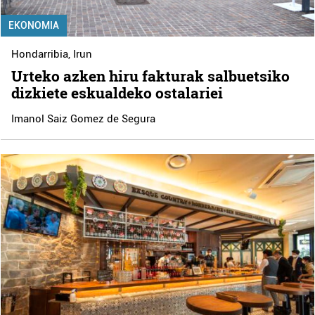
EKONOMIA
Hondarribia
,
Irun
Urteko azken hiru fakturak salbuetsiko
dizkiete eskualdeko ostalariei
Imanol Saiz Gomez de Segura