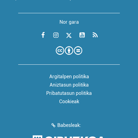
Nor gara
Argitalpen politika
Aniztasun politika
Pribatutasun politika
Cookieak
Babesleak: