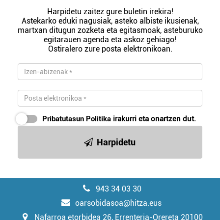
Harpidetu zaitez gure buletin irekira!
Astekarko eduki nagusiak, asteko albiste ikusienak,
martxan ditugun zozketa eta egitasmoak, asteburuko
egitarauen agenda eta askoz gehiago!
Ostiralero zure posta elektronikoan.
Pribatutasun Politika
irakurri eta onartzen dut.
Harpidetu
943 34 03 30
oarsobidasoa@hitza.eus
Nafarroa etorbidea 26, Errenteria-Orereta 20100