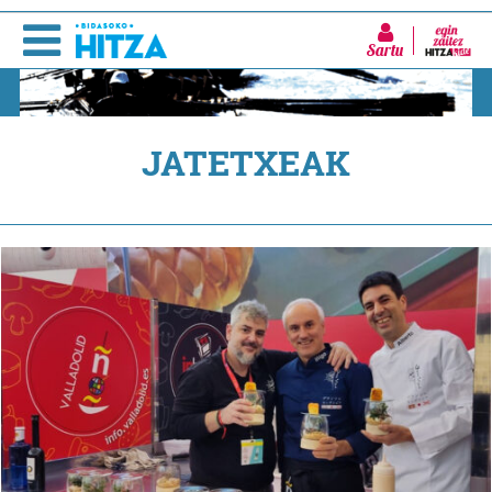
Sartu
JATETXEAK