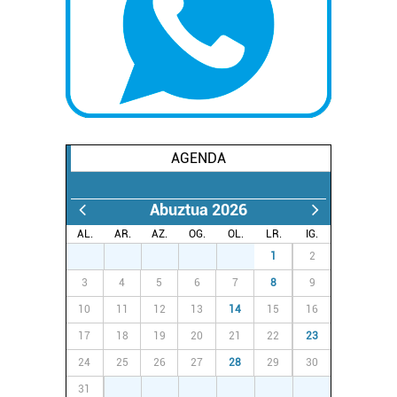
Webgune honek cookie propioak eta hirugarrenen cookie-
fitxategiak erabiltzen ditu. Zure esperientzia eta
zerbitzuak hobetzeko asmoz, cookie teknologiaz
baliatzen gara. Ohar hau onartuz gero, teknologia hori
erabiltzeko baimen esplizitua ematen diguzu.
Gehiago
irakurri
AGENDA
Abuztua 2026
AL.
AR.
AZ.
OG.
OL.
LR.
IG.
27
28
29
30
31
1
2
3
4
5
6
7
8
9
10
11
12
13
14
15
16
17
18
19
20
21
22
23
24
25
26
27
28
29
30
31
1
2
3
4
5
6