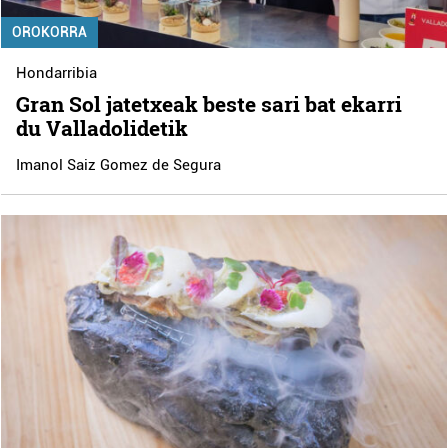
OROKORRA
Hondarribia
Gran Sol jatetxeak beste sari bat ekarri
du Valladolidetik
Imanol Saiz Gomez de Segura