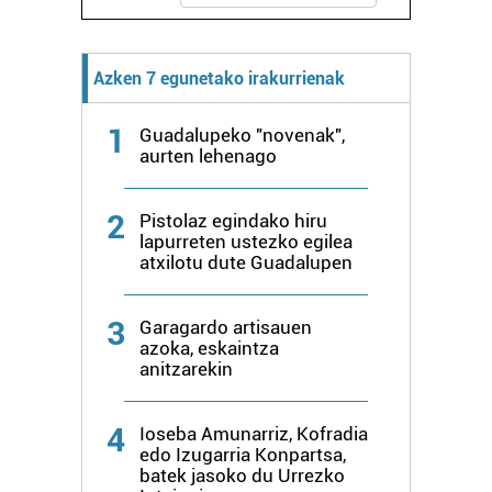
Azken 7 egunetako irakurrienak
1
Guadalupeko "novenak",
aurten lehenago
2
Pistolaz egindako hiru
lapurreten ustezko egilea
atxilotu dute Guadalupen
3
Garagardo artisauen
azoka, eskaintza
anitzarekin
4
Ioseba Amunarriz, Kofradia
edo Izugarria Konpartsa,
batek jasoko du Urrezko