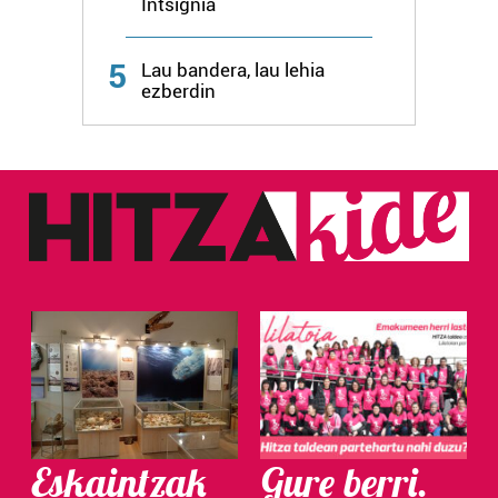
Intsignia
5
Lau bandera, lau lehia
ezberdin
Eskaintzak
Gure berri.