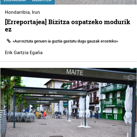
Hondarribia
,
Irun
[Erreportajea] Bizitza ospatzeko modurik
ez
«Aurreztuta genuen ia guztia gastatu dugu gauzak erosteko»
Erik Gartzia Egaña