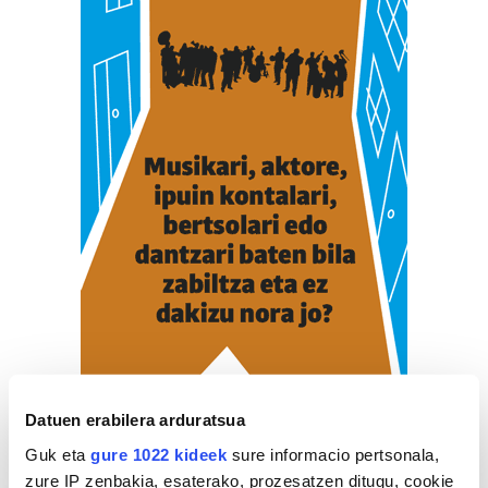
Datuen erabilera arduratsua
Guk eta
gure 1022 kideek
sure informacio pertsonala,
zure IP zenbakia, esaterako, prozesatzen ditugu, cookie