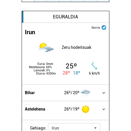
EGURALDIA
Iturria:
Irun
Zeru hodeitsuak
25º
Euria:
0mm
Hezetasuna:
64%
Lainoak:
0%
28º
18º
6 km/h
Elurra:
4300m
Bihar
26º
20º
Astelehena
26º
19º
Gehiago:
Irun