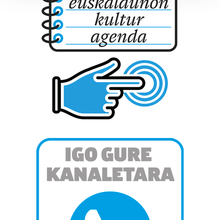
Guk eta gure bazkideek zure datu pertsonalak
prozesatzen ditugu, zure IP zenbakia, besteak beste,
teknologia erabiliz, cookieak adibidez, iragarki eta eduki
pertsonalizatuak eskaintzeko, iragarkiak eta edukia
neurtzeko, jendeari buruzko informazioa biltzeko eta
produktuak garatzeko. Zure datuak nork eta zertarako
erabiltzen dituen hauta dezakezu.
Bazkide batzuek ez dizute baimenik eskatzen, eta beren
interes komertzial legitimoetan babesten dira. Ikusi gure
bazkideen zerrenda, beren ustez zein helburutarako
duten interes legitimoa eta horren aurka nola egin
dezakezun ikusteko.
Lortu zure datu pertsonalak prozesatzeko moduari
buruzko informazio gehiago eta ezarri zure lehentasunak
datuen atalean. Edozein unetan alda edo ken dezakezu
zure baimena Cookieen adierazpenean.