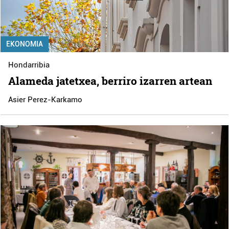
EKONOMIA
Hondarribia
Alameda jatetxea, berriro izarren artean
Asier Perez-Karkamo