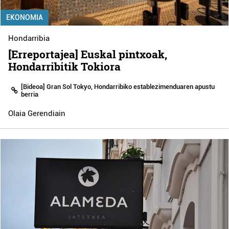
EKONOMIA
Hondarribia
[Erreportajea] Euskal pintxoak,
Hondarribitik Tokiora
[Bideoa] Gran Sol Tokyo, Hondarribiko establezimenduaren apustu
berria
Olaia Gerendiain