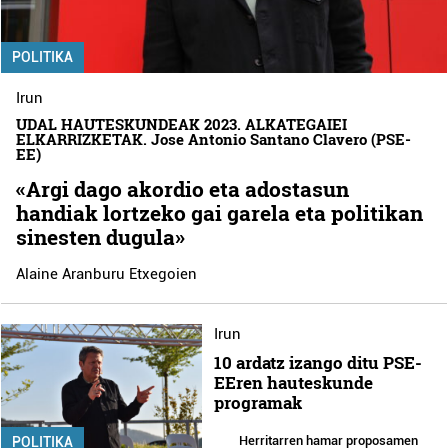
POLITIKA
Irun
UDAL HAUTESKUNDEAK 2023. ALKATEGAIEI
ELKARRIZKETAK. Jose Antonio Santano Clavero (PSE-
EE)
«Argi dago akordio eta adostasun
handiak lortzeko gai garela eta politikan
sinesten dugula»
Alaine Aranburu Etxegoien
Irun
10 ardatz izango ditu PSE-
EEren hauteskunde
programak
Herritarren hamar proposamen
POLITIKA