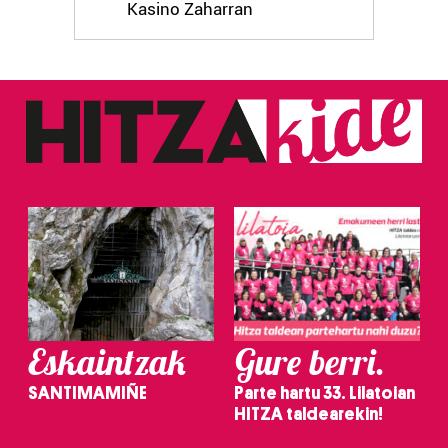
Kasino Zaharran
Eskaintzak
Gure berri.
SANTIMAMIÑE
Parte hartu 33. Lilatoian
HITZA taldearekin!