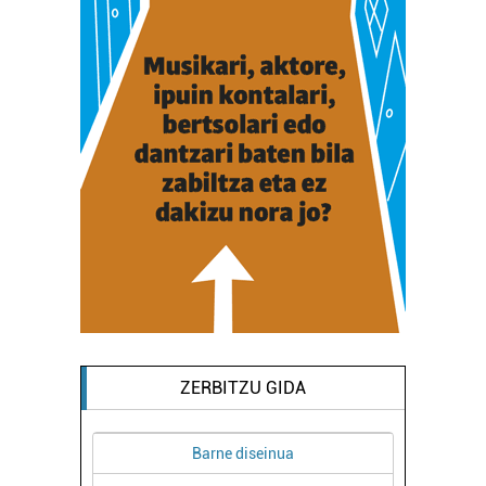
ZERBITZU GIDA
nua
Arropa dendak