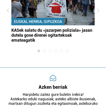
EUSKAL HERRIA, GIPUZKOA
KASek salatu du «jazarpen poliziala» jasan
Pa
dutela gose direnei ogitartekoak
da
emateagatik
«s
Azken berriak
Harpidetu zaitez gure buletin irekira!
Astekarko eduki nagusiak, asteko albiste ikusienak,
martxan ditugun zozketa eta egitasmoak, asteburuko