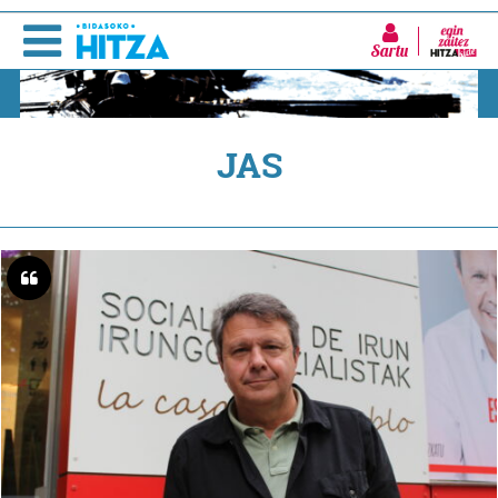
Sartu
JAS