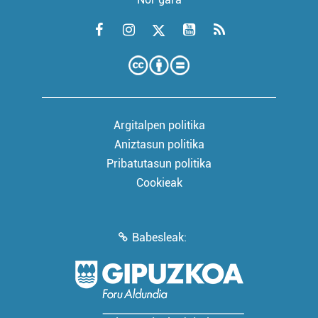
Argitalpen politika
Aniztasun politika
Pribatutasun politika
Cookieak
Babesleak: