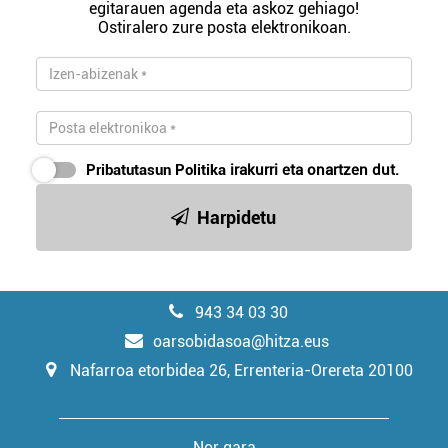
egitarauen agenda eta askoz gehiago!
Ostiralero zure posta elektronikoan.
Pribatutasun Politika
irakurri eta onartzen dut.
Harpidetu
943 34 03 30
oarsobidasoa@hitza.eus
Nafarroa etorbidea 26, Errenteria-Orereta 20100
Nor gara