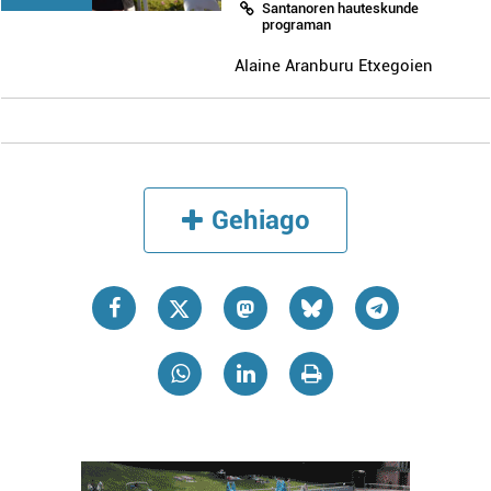
Santanoren hauteskunde
programan
Alaine Aranburu Etxegoien
Gehiago