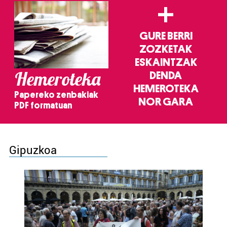
+
GURE BERRI
ZOZKETAK
ESKAINTZAK
Hemeroteka
DENDA
HEMEROTEKA
Papereko zenbakiak
NOR GARA
PDF formatuan
Gipuzkoa