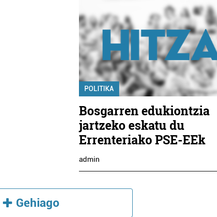
POLITIKA
Bosgarren edukiontzia
jartzeko eskatu du
Errenteriako PSE-EEk
admin
Gehiago