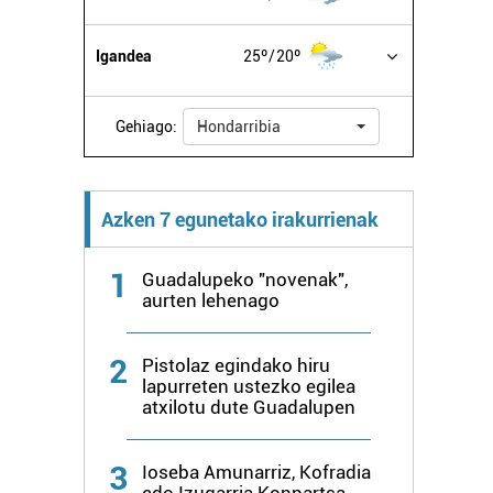
Igandea
25º
20º
Gehiago:
Hondarribia
Azken 7 egunetako irakurrienak
1
Guadalupeko "novenak",
aurten lehenago
2
Pistolaz egindako hiru
lapurreten ustezko egilea
atxilotu dute Guadalupen
3
Ioseba Amunarriz, Kofradia