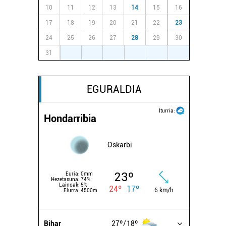
10
11
12
13
14
15
16
17
18
19
20
21
22
23
24
25
26
27
28
29
30
31
1
2
3
4
5
6
EGURALDIA
Iturria:
Hondarribia
Oskarbi
23º
Euria:
0mm
Hezetasuna:
74%
Lainoak:
5%
24º
17º
6 km/h
Elurra:
4500m
Bihar
27º
18º