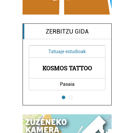
ZERBITZU GIDA
Tatuaje estudioak
OLA
KOSMOS TATTOO
BI
Pasaia