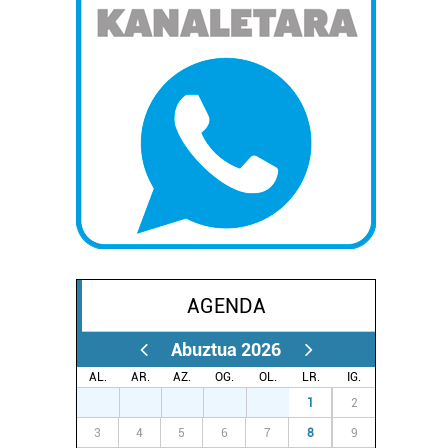
AGENDA
Abuztua 2026
AL.
AR.
AZ.
OG.
OL.
LR.
IG.
27
28
29
30
31
1
2
3
4
5
6
7
8
9