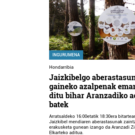
INGURUMENA
Hondarribia
Jaizkibelgo aberastasu
gaineko azalpenak ema
ditu bihar Aranzadiko a
batek
Arratsaldeko 16:00etatik 18:30era bitartea
Jaizkibel mendiaren aberastasunak zain
erakusketa gunean izango da Aranzadi Zi
Elkarteko aditua.