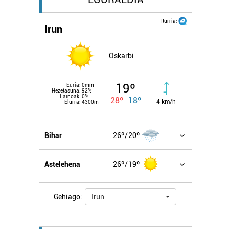
Iturria:
Irun
Oskarbi
19º
Euria:
0mm
Hezetasuna:
92%
Lainoak:
0%
28º
18º
4 km/h
Elurra:
4300m
Bihar
26º
20º
Astelehena
26º
19º
Gehiago:
Irun