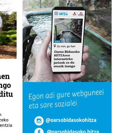
nen
ngo
ditu
n
tzeko
entzia