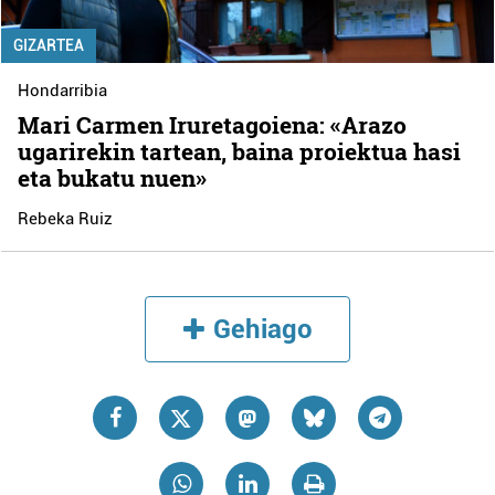
GIZARTEA
Hondarribia
Mari Carmen Iruretagoiena: «Arazo
ugarirekin tartean, baina proiektua hasi
eta bukatu nuen»
Rebeka Ruiz
Gehiago