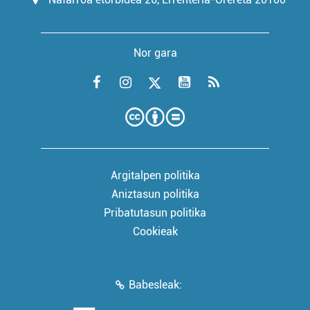
Nor gara
Argitalpen politika
Aniztasun politika
Pribatutasun politika
Cookieak
Babesleak: