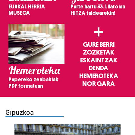
EUSKAL HERRIA
Parte hartu 33. Lilatoian
MUSEOA
HITZA taldearekin!
+
GURE BERRI
ZOZKETAK
ESKAINTZAK
Hemeroteka
DENDA
HEMEROTEKA
Papereko zenbakiak
NOR GARA
PDF formatuan
Gipuzkoa