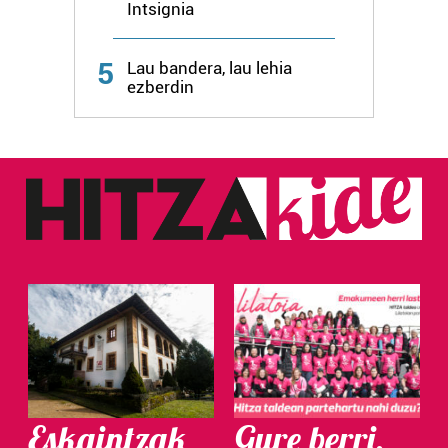
Intsignia
Webgune honek cookie propioak eta hirugarrenen cookie-
fitxategiak erabiltzen ditu. Zure esperientzia eta
5
Lau bandera, lau lehia
zerbitzuak hobetzeko asmoz, cookie teknologiaz
ezberdin
baliatzen gara. Ohar hau onartuz gero, teknologia hori
erabiltzeko baimen esplizitua ematen diguzu.
Gehiago
irakurri
Eskaintzak
Gure berri.