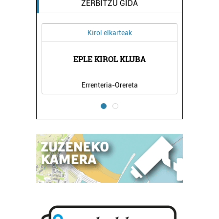
ZERBITZU GIDA
Kirol elkarteak
EPLE KIROL KLUBA
Errenteria-Orereta