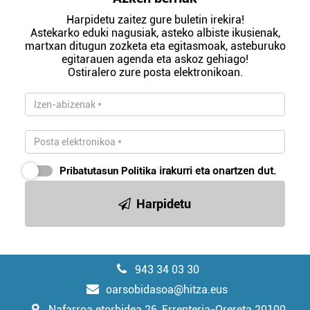
Harpidetu zaitez gure buletin irekira!
Astekarko eduki nagusiak, asteko albiste ikusienak,
martxan ditugun zozketa eta egitasmoak, asteburuko
egitarauen agenda eta askoz gehiago!
Ostiralero zure posta elektronikoan.
Pribatutasun Politika
irakurri eta onartzen dut.
Harpidetu
943 34 03 30
oarsobidasoa@hitza.eus
Nafarroa etorbidea 26, Errenteria-Orereta 20100