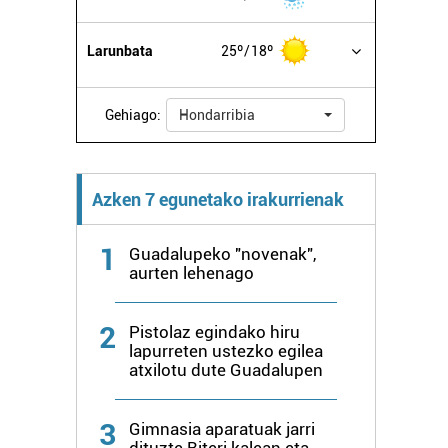
Larunbata
25º
18º
Gehiago:
Hondarribia
Azken 7 egunetako irakurrienak
1
Guadalupeko "novenak",
aurten lehenago
2
Pistolaz egindako hiru
lapurreten ustezko egilea
atxilotu dute Guadalupen
3
Gimnasia aparatuak jarri