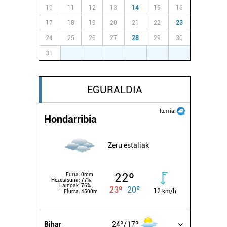
10
11
12
13
14
15
16
17
18
19
20
21
22
23
24
25
26
27
28
29
30
31
1
2
3
4
5
6
EGURALDIA
Iturria:
Hondarribia
Zeru estaliak
22º
Euria:
0mm
Hezetasuna:
77%
Lainoak:
76%
23º
20º
12 km/h
Elurra:
4500m
Bihar
24º
17º