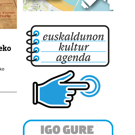
0eko
oko