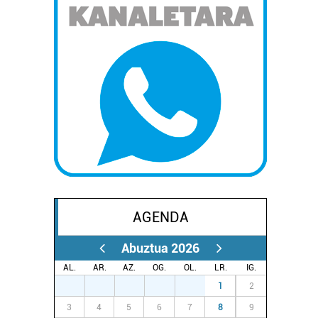
AGENDA
Abuztua 2026
AL.
AR.
AZ.
OG.
OL.
LR.
IG.
27
28
29
30
31
1
2
3
4
5
6
7
8
9