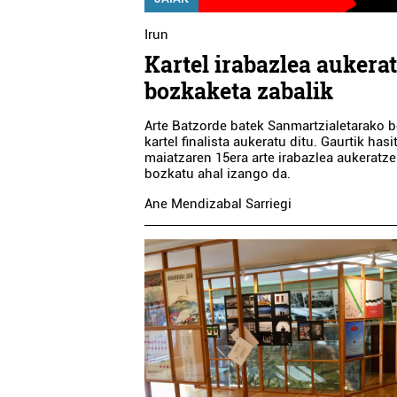
Irun
Kartel irabazlea aukera
bozkaketa zabalik
Arte Batzorde batek Sanmartzialetarako b
kartel finalista aukeratu ditu. Gaurtik hasi
maiatzaren 15era arte irabazlea aukeratz
bozkatu ahal izango da.
Ane Mendizabal Sarriegi