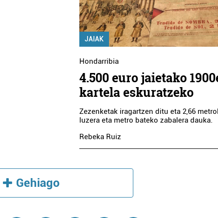
JAIAK
Hondarribia
4.500 euro jaietako 190
kartela eskuratzeko
Zezenketak iragartzen ditu eta 2,66 metr
luzera eta metro bateko zabalera dauka.
Rebeka Ruiz
Gehiago