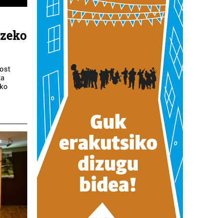
tzeko
ost
ta
eko