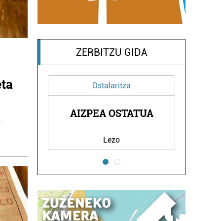
ZERBITZU GIDA
eta
Ostalaritza
IPI
AIZPEA OSTATUA
K
,
Lezo