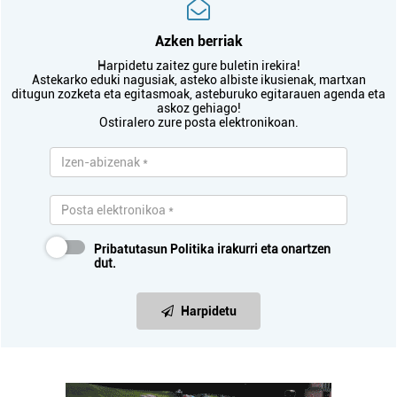
Azken berriak
Harpidetu zaitez gure buletin irekira!
Astekarko eduki nagusiak, asteko albiste ikusienak, martxan
ditugun zozketa eta egitasmoak, asteburuko egitarauen agenda eta
askoz gehiago!
Ostiralero zure posta elektronikoan.
Pribatutasun Politika
irakurri eta onartzen
dut.
Harpidetu