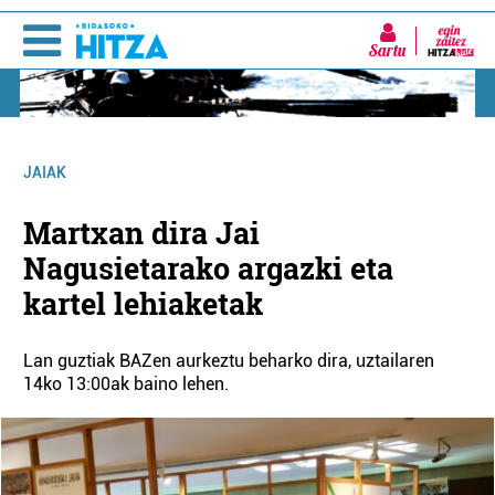
Sartu
JAIAK
Martxan dira Jai
Nagusietarako argazki eta
kartel lehiaketak
Lan guztiak BAZen aurkeztu beharko dira, uztailaren
14ko 13:00ak baino lehen.