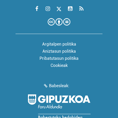
Argitalpen politika
Aniztasun politika
Pribatutasun politika
Cookieak
Babesleak: