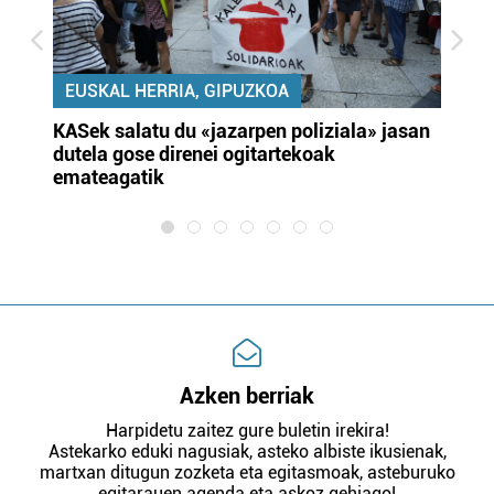
EUSKAL HERRIA, GIPUZKOA
KASek salatu du «jazarpen poliziala» jasan
Pa
dutela gose direnei ogitartekoak
da
emateagatik
«s
Azken berriak
Harpidetu zaitez gure buletin irekira!
Astekarko eduki nagusiak, asteko albiste ikusienak,
martxan ditugun zozketa eta egitasmoak, asteburuko
egitarauen agenda eta askoz gehiago!