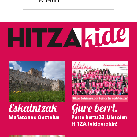
ezberdin
Eskaintzak
Gure berri.
Muñatones Gaztelua
Parte hartu 33. Lilatoian
HITZA taldearekin!