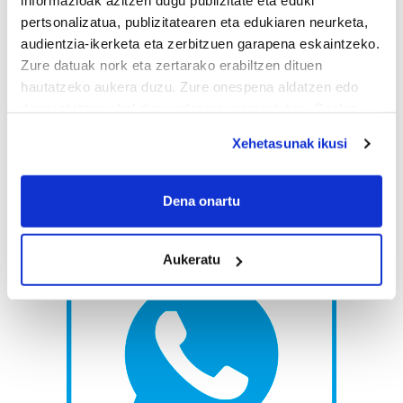
informazioak azitzen dugu publizitate eta eduki
pertsonalizatua, publizitatearen eta edukiaren neurketa,
audientzia-ikerketa eta zerbitzuen garapena eskaintzeko.
Zure datuak nork eta zertarako erabiltzen dituen
hautatzeko aukera duzu. Zure onespena aldatzen edo
deuseztatzen ahal duzu edozein momentutan, Cookie
deklaraziotik edo Privacy triggerean klikatuz.
Xehetasunak ikusi
If you allow, we would also like to:
Collect information about your geographical
Dena onartu
location which can be accurate to within several
meters
Aukeratu
Identify your device by actively scanning it for
specific characteristics (fingerprinting)
Find out more about how your personal data is processed
and set your preferences in the
details section
.
Guk eta gure bazkideek zure datu pertsonalak
prozesatzen ditugu, zure IP zenbakia, besteak beste,