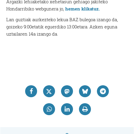
Argazki lehiaketako xehetasun gehiago jakiteko
Hondarribiko webgunera jo,
hemen klikatuz.
Lan guztiak aurkezteko lekua BAZ bulegoa izango da,
goizeko 9:00etatik eguerdiko 13:00etara. Azken eguna
uztailaren 14a izango da.