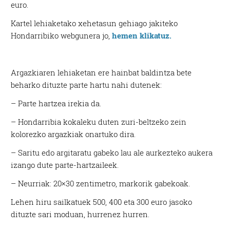
euro.
Kartel lehiaketako xehetasun gehiago jakiteko
Hondarribiko webgunera jo,
hemen klikatuz.
Argazkiaren lehiaketan ere hainbat baldintza bete
beharko dituzte parte hartu nahi dutenek:
– Parte hartzea irekia da.
– Hondarribia kokaleku duten zuri-beltzeko zein
kolorezko argazkiak onartuko dira.
– Saritu edo argitaratu gabeko lau ale aurkezteko aukera
izango dute parte-hartzaileek.
– Neurriak: 20×30 zentimetro, markorik gabekoak.
Lehen hiru sailkatuek 500, 400 eta 300 euro jasoko
dituzte sari moduan, hurrenez hurren.