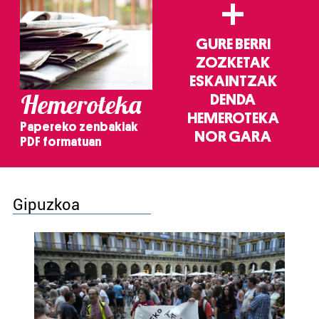
+
GURE BERRI
ZOZKETAK
ESKAINTZAK
Hemeroteka
DENDA
HEMEROTEKA
Papereko zenbakiak
NOR GARA
PDF formatuan
Gipuzkoa