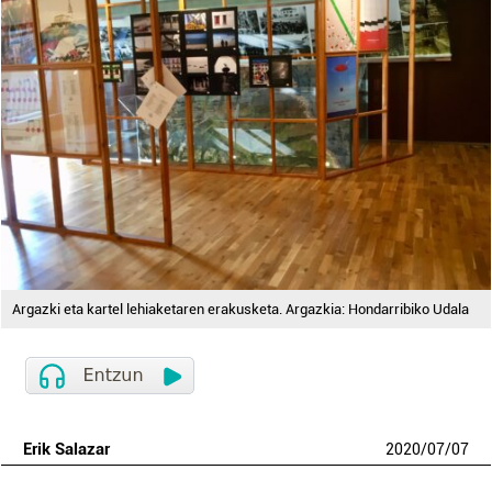
Argazki eta kartel lehiaketaren erakusketa. Argazkia: Hondarribiko Udala
Erik Salazar
2020
/
07
/
07