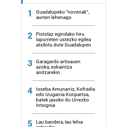
1
Guadalupeko "novenak",
aurten lehenago
2
Pistolaz egindako hiru
lapurreten ustezko egilea
atxilotu dute Guadalupen
3
Garagardo artisauen
azoka, eskaintza
anitzarekin
4
Ioseba Amunarriz, Kofradia
edo Izugarria Konpartsa,
batek jasoko du Urrezko
Intsignia
5
Lau bandera, lau lehia