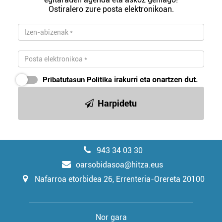
Ostiralero zure posta elektronikoan.
Pribatutasun Politika
irakurri eta onartzen dut.
Harpidetu
943 34 03 30
oarsobidasoa@hitza.eus
Nafarroa etorbidea 26, Errenteria-Orereta 20100
Nor gara