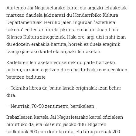
Aurtengo Jai Nagusietarako kartel eta argazki lehiaketak
martxan daudela jakinarazi du Hondarribiko Kultura
Departamentuak. Herriko jaien inguruan “azterketa
sakona” egiten ari direla jakitera eman du Juan Luis
Silanes Kultura zinegotziak. Hala ere, argi utzi nahi izan
du edozein erabakia hartuta, horrek ez duela eraginik
izango jaietako kartel eta argazki lehiaketan.
Kartelaren lehiaketan edozeinek du parte hartzeko
aukera, jarraian agertzen diren baldintzak modu egokian
betetzen badituzte:
– Teknika librea da, baina lanak originalak izan behar
dira.
– Neurriak: 70×50 zentimetro, bertikalean.
Irabazlearen kartela Jai Nagusietarako kartel ofizialean
bihurtuko da, eta 650 euro jasoko ditu. Bigarren
sailkatuak 300 euro lortuko ditu, eta hirugarrenak 200