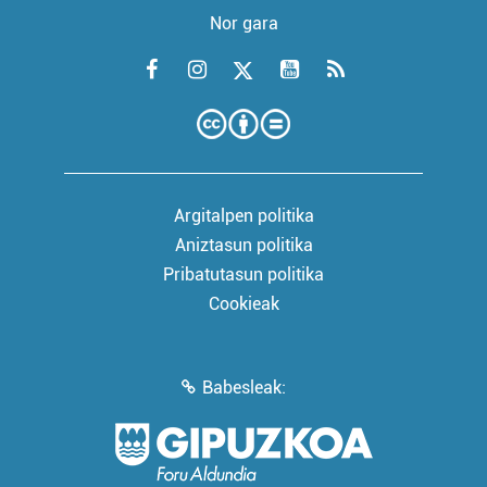
Nor gara
Argitalpen politika
Aniztasun politika
Pribatutasun politika
Cookieak
Babesleak: