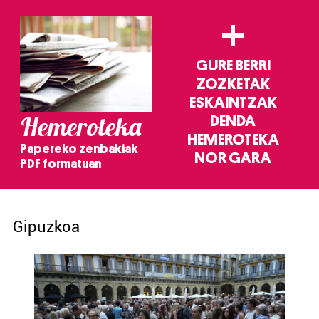
+
GURE BERRI
ZOZKETAK
ESKAINTZAK
Hemeroteka
DENDA
HEMEROTEKA
Papereko zenbakiak
NOR GARA
PDF formatuan
Gipuzkoa