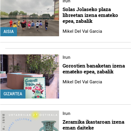
Irun
Solas Jolaseko plaza
libreetan izena emateko
epea, zabalik
Mikel Del Val Garcia
AISIA
Irun
Gorostien banaketan izena
emateko epea, zabalik
Mikel Del Val Garcia
GIZARTEA
Irun
Zeramika ikastaroan izena
eman daiteke