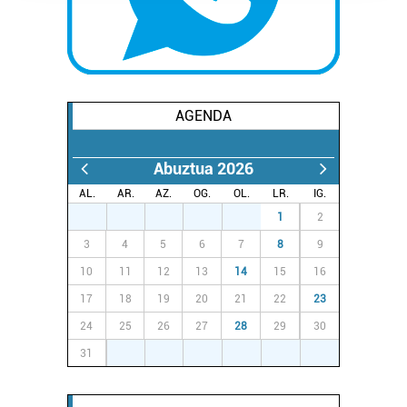
prozesatzen ditugu, zure IP zenbakia, besteak beste,
teknologia erabiliz, cookieak adibidez, iragarki eta eduki
pertsonalizatuak eskaintzeko, iragarkiak eta edukia
neurtzeko, jendeari buruzko informazioa biltzeko eta
produktuak garatzeko. Zure datuak nork eta zertarako
AGENDA
erabiltzen dituen hauta dezakezu.
Bazkide batzuek ez dizute baimenik eskatzen, eta beren
Abuztua 2026
interes komertzial legitimoetan babesten dira. Ikusi gure
AL.
AR.
AZ.
OG.
OL.
LR.
IG.
bazkideen zerrenda, beren ustez zein helburutarako
27
28
29
30
31
1
2
duten interes legitimoa eta horren aurka nola egin
3
4
5
6
7
8
9
dezakezun ikusteko.
10
11
12
13
14
15
16
Lortu zure datu pertsonalak prozesatzeko moduari
17
18
19
20
21
22
23
buruzko informazio gehiago eta ezarri zure lehentasunak
24
25
26
27
28
29
30
datuen atalean. Edozein unetan alda edo ken dezakezu
31
1
2
3
4
5
6
zure baimena Cookieen adierazpenean.
Webgune honek cookie propioak eta hirugarrenen cookie-