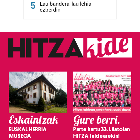
5
Lau bandera, lau lehia
ezberdin
Eskaintzak
Gure berri.
EUSKAL HERRIA
Parte hartu 33. Lilatoian
MUSEOA
HITZA taldearekin!