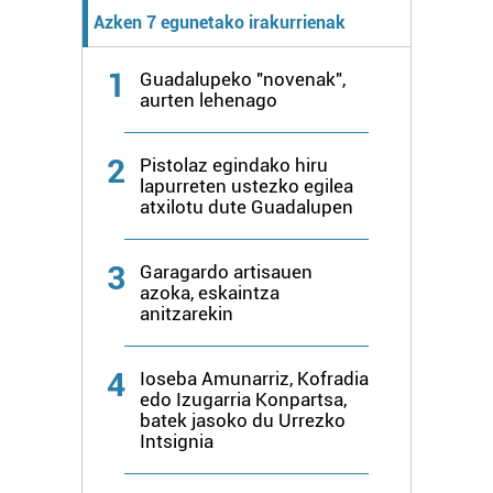
Azken 7 egunetako irakurrienak
1
Guadalupeko "novenak",
aurten lehenago
2
Pistolaz egindako hiru
lapurreten ustezko egilea
atxilotu dute Guadalupen
3
Garagardo artisauen
azoka, eskaintza
anitzarekin
4
Ioseba Amunarriz, Kofradia
edo Izugarria Konpartsa,
batek jasoko du Urrezko
Intsignia