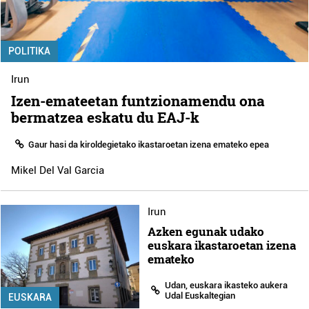
POLITIKA
Irun
Izen-emateetan funtzionamendu ona
bermatzea eskatu du EAJ-k
Gaur hasi da kiroldegietako ikastaroetan izena emateko epea
Mikel Del Val Garcia
Irun
Azken egunak udako
euskara ikastaroetan izena
emateko
Udan, euskara ikasteko aukera
Udal Euskaltegian
EUSKARA