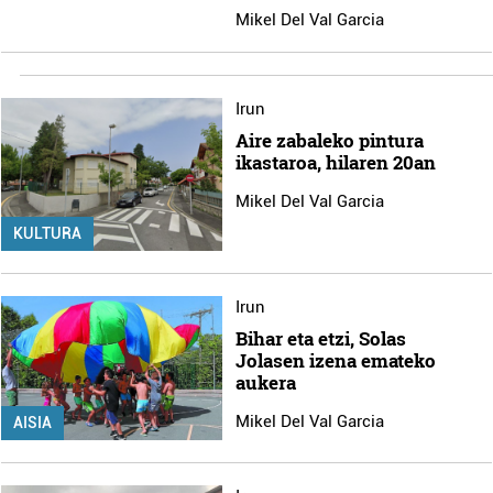
Mikel Del Val Garcia
Irun
Aire zabaleko pintura
ikastaroa, hilaren 20an
Mikel Del Val Garcia
KULTURA
Irun
Bihar eta etzi, Solas
Jolasen izena emateko
aukera
Mikel Del Val Garcia
AISIA