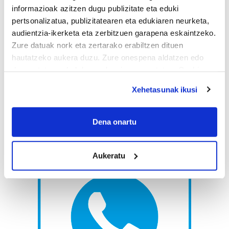
informazioak azitzen dugu publizitate eta eduki
pertsonalizatua, publizitatearen eta edukiaren neurketa,
audientzia-ikerketa eta zerbitzuen garapena eskaintzeko.
Zure datuak nork eta zertarako erabiltzen dituen
hautatzeko aukera duzu. Zure onespena aldatzen edo
deuseztatzen ahal duzu edozein momentutan, Cookie
deklaraziotik edo Privacy triggerean klikatuz.
Xehetasunak ikusi
If you allow, we would also like to:
Collect information about your geographical
Dena onartu
location which can be accurate to within several
meters
Aukeratu
Identify your device by actively scanning it for
specific characteristics (fingerprinting)
Find out more about how your personal data is processed
and set your preferences in the
details section
.
Guk eta gure bazkideek zure datu pertsonalak