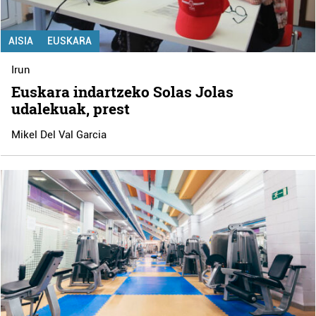
AISIA
EUSKARA
Irun
Euskara indartzeko Solas Jolas
udalekuak, prest
Mikel Del Val Garcia