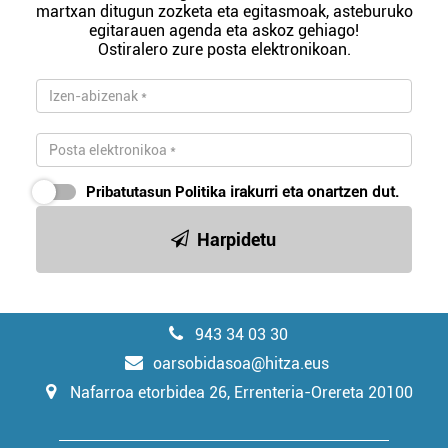
martxan ditugun zozketa eta egitasmoak, asteburuko
egitarauen agenda eta askoz gehiago!
Ostiralero zure posta elektronikoan.
Pribatutasun Politika
irakurri eta onartzen dut.
Harpidetu
943 34 03 30
oarsobidasoa@hitza.eus
Nafarroa etorbidea 26, Errenteria-Orereta 20100