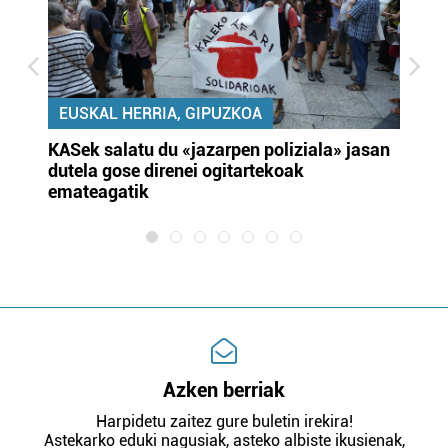
EUSKAL HERRIA, GIPUZKOA
KASek salatu du «jazarpen poliziala» jasan
Pa
dutela gose direnei ogitartekoak
da
emateagatik
«s
Azken berriak
Harpidetu zaitez gure buletin irekira!
Astekarko eduki nagusiak, asteko albiste ikusienak,