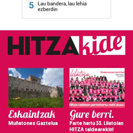
5
Lau bandera, lau lehia
fitxategiak erabiltzen ditu. Zure esperientzia eta
ezberdin
zerbitzuak hobetzeko asmoz, cookie teknologiaz
baliatzen gara. Ohar hau onartuz gero, teknologia hori
erabiltzeko baimen esplizitua ematen diguzu.
Gehiago
irakurri
Eskaintzak
Gure berri.
Muñatones Gaztelua
Parte hartu 33. Lilatoian
HITZA taldearekin!