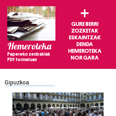
+
GURE BERRI
ZOZKETAK
ESKAINTZAK
Hemeroteka
DENDA
HEMEROTEKA
Papereko zenbakiak
NOR GARA
PDF formatuan
Gipuzkoa