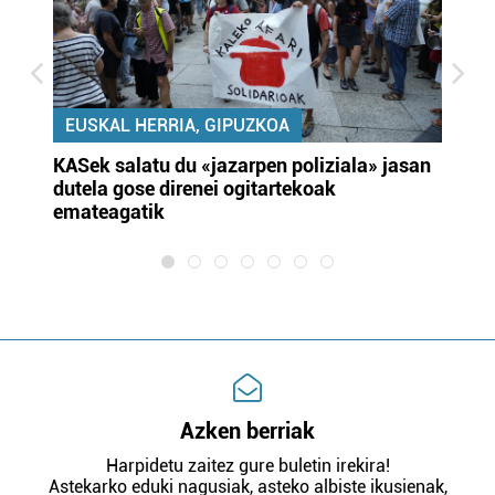
EUSKAL HERRIA, GIPUZKOA
KASek salatu du «jazarpen poliziala» jasan
Pa
dutela gose direnei ogitartekoak
da
emateagatik
«s
Azken berriak
Harpidetu zaitez gure buletin irekira!
Astekarko eduki nagusiak, asteko albiste ikusienak,