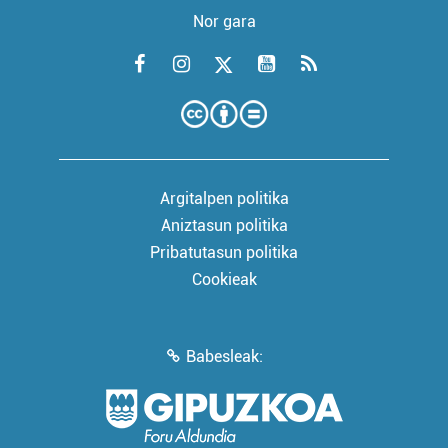
Nor gara
Argitalpen politika
Aniztasun politika
Pribatutasun politika
Cookieak
Babesleak: