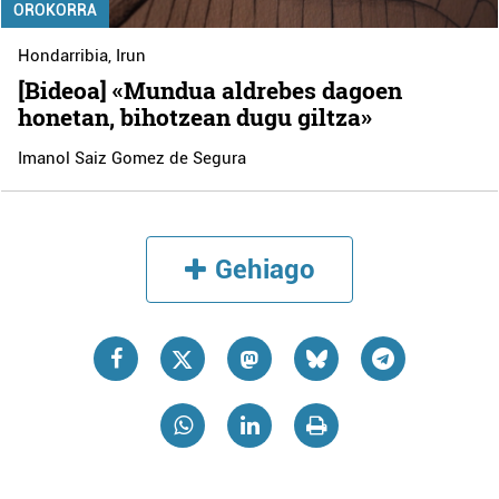
OROKORRA
Hondarribia
,
Irun
[Bideoa] «Mundua aldrebes dagoen
honetan, bihotzean dugu giltza»
Imanol Saiz Gomez de Segura
Gehiago