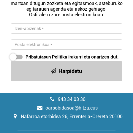
martxan ditugun zozketa eta egitasmoak, asteburuko
egitarauen agenda eta askoz gehiago!
Ostiralero zure posta elektronikoan.
Pribatutasun Politika
irakurri eta onartzen dut.
Harpidetu
943 34 03 30
oarsobidasoa@hitza.eus
Nafarroa etorbidea 26, Errenteria-Orereta 20100