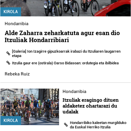
KIROLA
Hondarribia
Alde Zaharra zeharkatuta agur esan dio
Itzuliak Hondarribiari
[Galeria] Ion Izagirre gipuzkoarrak irabazi du Itzuliaren laugarren
etapa
Itzulia gaur ere (ostirala) Oarso Bidasoan: ordutegia eta ibilbidea
Rebeka Ruiz
Hondarribia
Itzuliak eragingo dituen
aldaketez ohartarazi du
udalak
KIROLA
Hondarribiko kaleetan murgilduko
da Euskal Herriko Itzulia