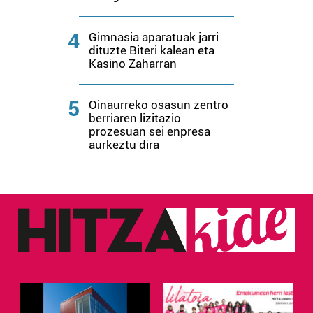
4
Gimnasia aparatuak jarri
dituzte Biteri kalean eta
Kasino Zaharran
5
Oinaurreko osasun zentro
berriaren lizitazio
prozesuan sei enpresa
aurkeztu dira