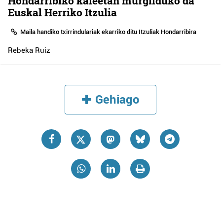
Hondarribiko kaleetan murgilduko da
Euskal Herriko Itzulia
Maila handiko txirrindulariak ekarriko ditu Itzuliak Hondarribira
Rebeka Ruiz
Gehiago