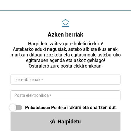
Azken berriak
Harpidetu zaitez gure buletin irekira!
Astekarko eduki nagusiak, asteko albiste ikusienak,
martxan ditugun zozketa eta egitasmoak, asteburuko
egitarauen agenda eta askoz gehiago!
Ostiralero zure posta elektronikoan.
Pribatutasun Politika
irakurri eta onartzen dut.
Harpidetu