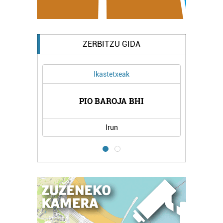
ZERBITZU GIDA
Ikastetxeak
LANBIDE
DEIKAG
PIO BAROJA BHI
Irun