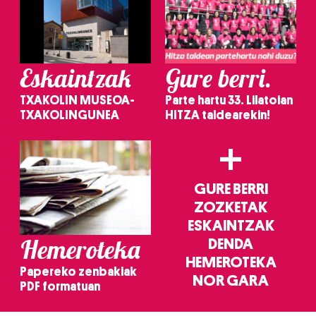
Eskaintzak
Gure berri.
TXAKOLIN MUSEOA-
Parte hartu 33. Lilatoian
TXAKOLINGUNEA
HITZA taldearekin!
+
GURE BERRI
ZOZKETAK
ESKAINTZAK
Hemeroteka
DENDA
HEMEROTEKA
Papereko zenbakiak
NOR GARA
PDF formatuan