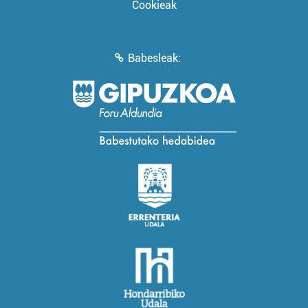
Cookieak
Babesleak: