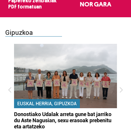
Papereko zenbakiak
NOR GARA
PDF formatuan
Gipuzkoa
EUSKAL HERRIA, GIPUZKOA
Donostiako Udalak arreta gune bat jarriko
Ur
du Aste Nagusian, sexu erasoak prebenitu
es
eta artatzeko
lu