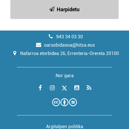
Harpidetu
943 34 03 30
oarsobidasoa@hitza.eus
Nafarroa etorbidea 26, Errenteria-Orereta 20100
Nor gara
Argitalpen politika