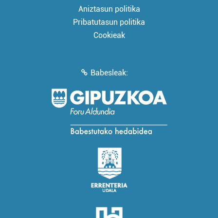
Aniztasun politika
Pribatutasun politika
Cookieak
Babesleak: