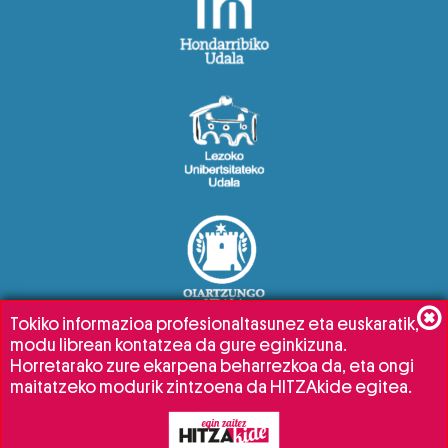
Tokiko informazioa profesionaltasunez eta euskaratik,
modu librean kontatzea da gure eginkizuna.
Horretarako zure ekarpena beharrezkoa da, eta ongi
maitatzeko modurik zintzoena da HITZAkide egitea.