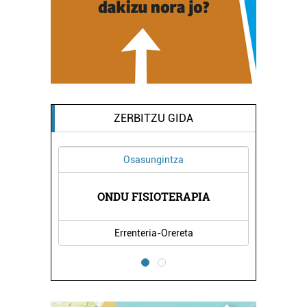
ZERBITZU GIDA
Osasungintza
OGIA
ONDU FISIOTERAPIA
JON
Errenteria-Orereta