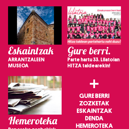
irakurri
Eskaintzak
Gure berri.
ARRANTZALEEN
Parte hartu 33. Lilatoian
MUSEOA
HITZA taldearekin!
+
GURE BERRI
ZOZKETAK
ESKAINTZAK
Hemeroteka
DENDA
HEMEROTEKA