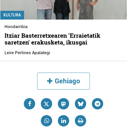
KULTURA
Hondarribia
Itziar Basterretxearen 'Erraietatik
saretzen' erakusketa, ikusgai
Leire Perlines Apalategi
Gehiago