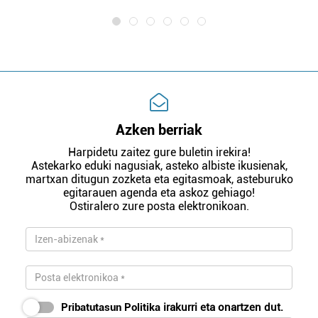
Azken berriak
Harpidetu zaitez gure buletin irekira!
Astekarko eduki nagusiak, asteko albiste ikusienak,
martxan ditugun zozketa eta egitasmoak, asteburuko
egitarauen agenda eta askoz gehiago!
Ostiralero zure posta elektronikoan.
Pribatutasun Politika
irakurri eta onartzen dut.