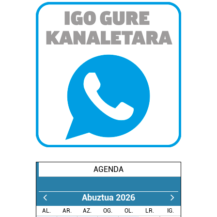
AGENDA
Abuztua 2026
AL.
AR.
AZ.
OG.
OL.
LR.
IG.