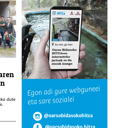
uaren
an
a
tuko dute
n.