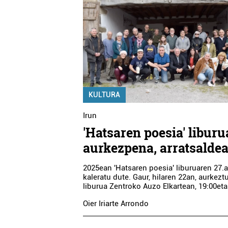
KULTURA
Irun
'Hatsaren poesia' libur
aurkezpena, arratsalde
2025ean 'Hatsaren poesia' liburuaren 27.
kaleratu dute. Gaur, hilaren 22an, aurkez
liburua Zentroko Auzo Elkartean, 19:00eta
Oier Iriarte Arrondo