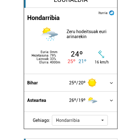
Iturria:
Hondarribia
Zeru hodeitsuak euri
arinarekin
24º
Euria:
0mm
Hezetasuna:
79%
Lainoak:
33%
25º
21º
16 km/h
Elurra:
4000m
Bihar
25º
20º
Asteartea
26º
19º
Gehiago:
Hondarribia