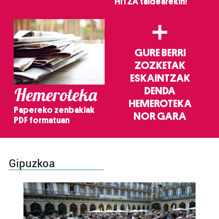
HITZA taldearekin!
+
GURE BERRI
ZOZKETAK
ESKAINTZAK
Hemeroteka
DENDA
HEMEROTEKA
Papereko zenbakiak
NOR GARA
PDF formatuan
Gipuzkoa