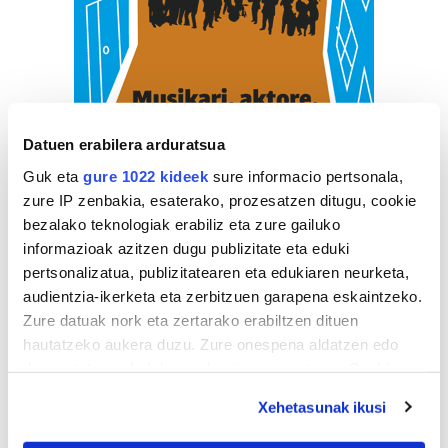
Datuen erabilera arduratsua
Guk eta
gure 1022 kideek
sure informacio pertsonala,
zure IP zenbakia, esaterako, prozesatzen ditugu, cookie
bezalako teknologiak erabiliz eta zure gailuko
informazioak azitzen dugu publizitate eta eduki
pertsonalizatua, publizitatearen eta edukiaren neurketa,
audientzia-ikerketa eta zerbitzuen garapena eskaintzeko.
Zure datuak nork eta zertarako erabiltzen dituen
hautatzeko aukera duzu. Zure onespena aldatzen edo
deuseztatzen ahal duzu edozein momentutan, Cookie
deklaraziotik edo Privacy triggerean klikatuz.
ZERBITZU GIDA
Xehetasunak ikusi
If you allow, we would also like to: