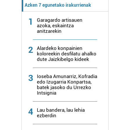
Azken 7 egunetako irakurrienak
1
Garagardo artisauen
azoka, eskaintza
anitzarekin
2
Alardeko konpainien
koloreekin desfilatu ahalko
dute Jaizkibelgo kideek
3
Ioseba Amunarriz, Kofradia
edo Izugarria Konpartsa,
batek jasoko du Urrezko
Intsignia
4
Lau bandera, lau lehia
ezberdin