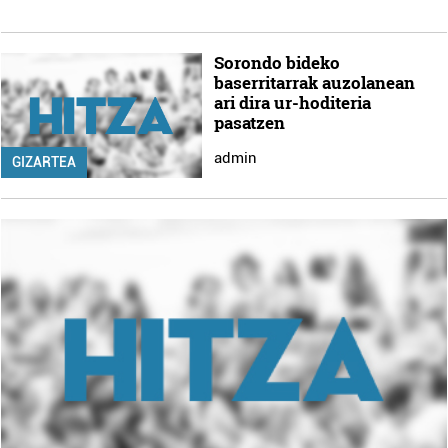
Sorondo bideko
baserritarrak auzolanean
ari dira ur-hoditeria
pasatzen
admin
GIZARTEA