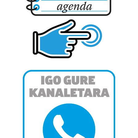
bazkideen zerrenda, beren ustez zein helburutarako
duten interes legitimoa eta horren aurka nola egin
dezakezun ikusteko.
Lortu zure datu pertsonalak prozesatzeko moduari
buruzko informazio gehiago eta ezarri zure lehentasunak
datuen atalean. Edozein unetan alda edo ken dezakezu
zure baimena Cookieen adierazpenean.
Webgune honek cookie propioak eta hirugarrenen cookie-
fitxategiak erabiltzen ditu. Zure esperientzia eta
zerbitzuak hobetzeko asmoz, cookie teknologiaz
baliatzen gara. Ohar hau onartuz gero, teknologia hori
erabiltzeko baimen esplizitua ematen diguzu.
Gehiago
irakurri