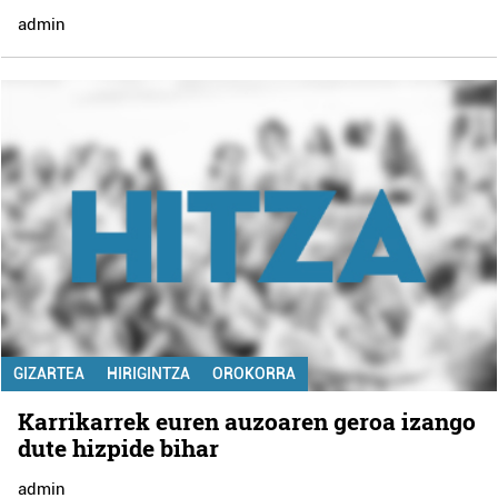
admin
GIZARTEA
HIRIGINTZA
OROKORRA
Karrikarrek euren auzoaren geroa izango
dute hizpide bihar
admin