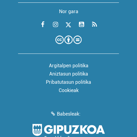
Nor gara
Argitalpen politika
Aniztasun politika
Pribatutasun politika
Cookieak
Babesleak: