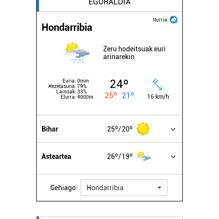
EGURALDIA
Iturria:
Hondarribia
Zeru hodeitsuak euri
arinarekin
24º
Euria:
0mm
Hezetasuna:
79%
Lainoak:
33%
25º
21º
16 km/h
Elurra:
4000m
Bihar
25º
20º
Asteartea
26º
19º
Gehiago:
Hondarribia