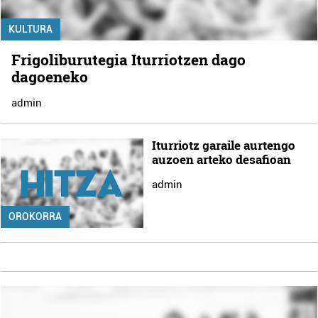
KULTURA
Frigoliburutegia Iturriotzen dago
dagoeneko
admin
Iturriotz garaile aurtengo
auzoen arteko desafioan
admin
OROKORRA