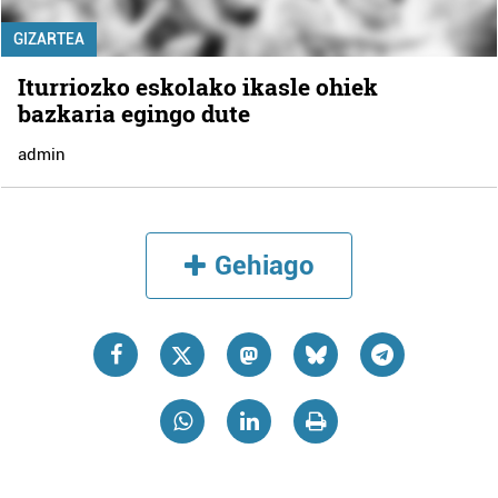
GIZARTEA
Iturriozko eskolako ikasle ohiek
bazkaria egingo dute
admin
Gehiago