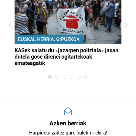
EUSKAL HERRIA, GIPUZKOA
KASek salatu du «jazarpen poliziala» jasan
Pa
dutela gose direnei ogitartekoak
da
emateagatik
«s
Azken berriak
Harpidetu zaitez gure buletin irekira!