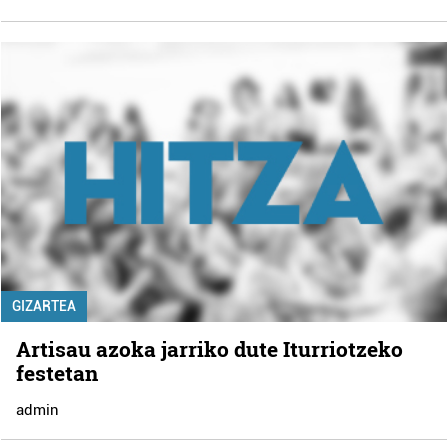
GIZARTEA
Artisau azoka jarriko dute Iturriotzeko
festetan
admin