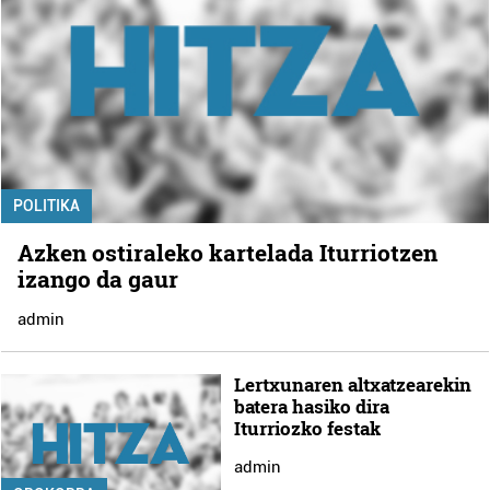
POLITIKA
Azken ostiraleko kartelada Iturriotzen
izango da gaur
admin
Lertxunaren altxatzearekin
batera hasiko dira
Iturriozko festak
admin