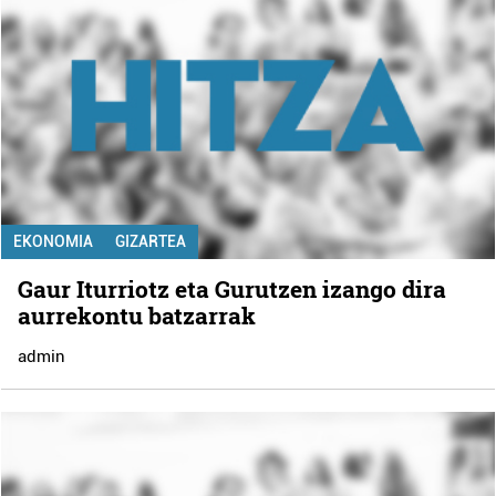
EKONOMIA
GIZARTEA
Gaur Iturriotz eta Gurutzen izango dira
aurrekontu batzarrak
admin