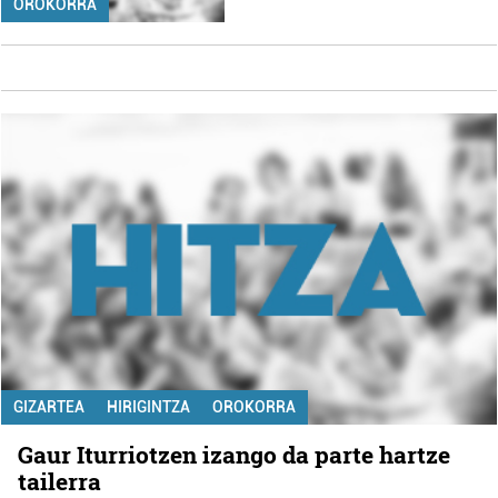
OROKORRA
GIZARTEA
HIRIGINTZA
OROKORRA
Gaur Iturriotzen izango da parte hartze
tailerra