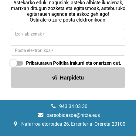
Astekarko eduki nagusiak, asteko albiste ikusienak,
martxan ditugun zozketa eta egitasmoak, asteburuko
egitarauen agenda eta askoz gehiago!
Ostiralero zure posta elektronikoan.
Pribatutasun Politika
irakurri eta onartzen dut.
Harpidetu
943 34 03 30
oarsobidasoa@hitza.eus
Nafarroa etorbidea 26, Errenteria-Orereta 20100