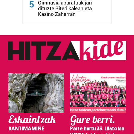
5
Gimnasia aparatuak jarri
dituzte Biteri kalean eta
Kasino Zaharran
Eskaintzak
Gure berri.
SANTIMAMIÑE
Parte hartu 33. Lilatoian