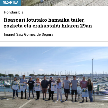
GIZARTEA
Hondarribia
Itsasoari lotutako hamaika tailer,
zozketa eta erakustaldi hilaren 29an
Imanol Saiz Gomez de Segura