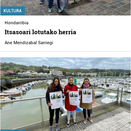
KULTURA
Hondarribia
Itsasoari lotutako herria
Ane Mendizabal Sarriegi