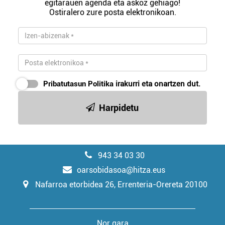
egitarauen agenda eta askoz gehiago!
Ostiralero zure posta elektronikoan.
Pribatutasun Politika
irakurri eta onartzen dut.
Harpidetu
943 34 03 30
oarsobidasoa@hitza.eus
Nafarroa etorbidea 26, Errenteria-Orereta 20100
Nor gara