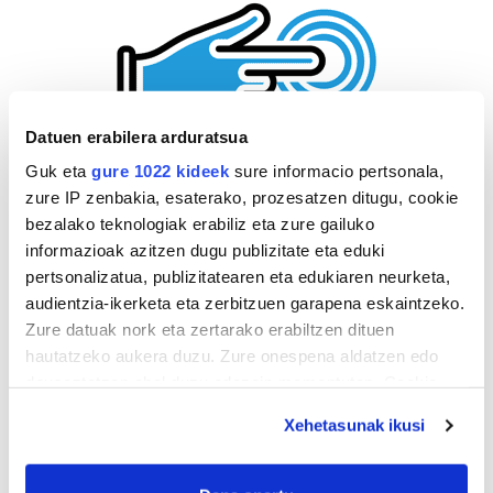
Datuen erabilera arduratsua
Guk eta
gure 1022 kideek
sure informacio pertsonala,
zure IP zenbakia, esaterako, prozesatzen ditugu, cookie
bezalako teknologiak erabiliz eta zure gailuko
informazioak azitzen dugu publizitate eta eduki
pertsonalizatua, publizitatearen eta edukiaren neurketa,
audientzia-ikerketa eta zerbitzuen garapena eskaintzeko.
Zure datuak nork eta zertarako erabiltzen dituen
hautatzeko aukera duzu. Zure onespena aldatzen edo
deuseztatzen ahal duzu edozein momentutan, Cookie
deklaraziotik edo Privacy triggerean klikatuz.
Xehetasunak ikusi
If you allow, we would also like to:
Collect information about your geographical