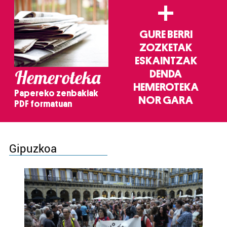
+
GURE BERRI
ZOZKETAK
ESKAINTZAK
Hemeroteka
DENDA
HEMEROTEKA
Papereko zenbakiak
NOR GARA
PDF formatuan
Gipuzkoa