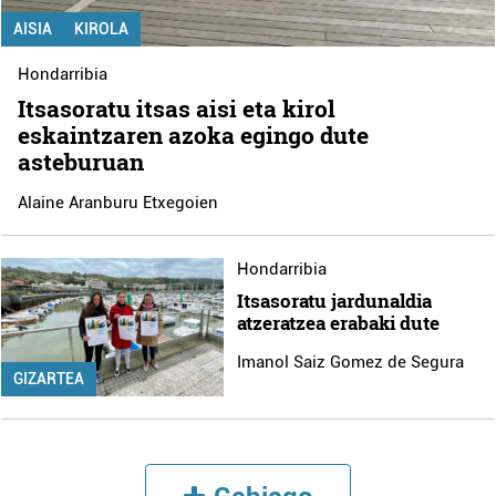
AISIA
KIROLA
Hondarribia
Itsasoratu itsas aisi eta kirol
eskaintzaren azoka egingo dute
asteburuan
Alaine Aranburu Etxegoien
Hondarribia
Itsasoratu jardunaldia
atzeratzea erabaki dute
Imanol Saiz Gomez de Segura
GIZARTEA