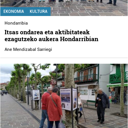
EKONOMIA
KULTURA
Hondarribia
Itsas ondarea eta aktibitateak
ezagutzeko aukera Hondarribian
Ane Mendizabal Sarriegi