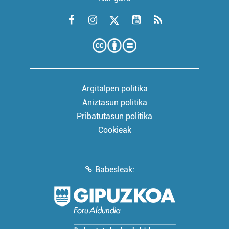
Argitalpen politika
Aniztasun politika
Pribatutasun politika
Cookieak
Babesleak: