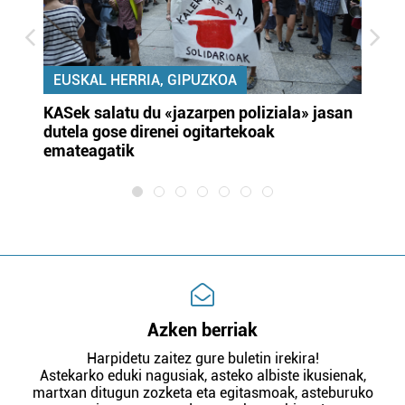
EUSKAL HERRIA, GIPUZKOA
KASek salatu du «jazarpen poliziala» jasan
Pa
dutela gose direnei ogitartekoak
da
emateagatik
«s
Azken berriak
Harpidetu zaitez gure buletin irekira!
Astekarko eduki nagusiak, asteko albiste ikusienak,
martxan ditugun zozketa eta egitasmoak, asteburuko