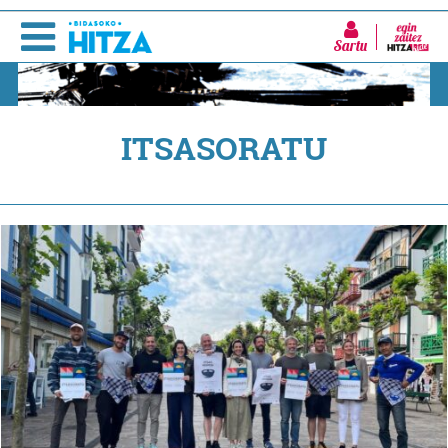
Sartu
ITSASORATU