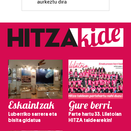
aurkeztu dira
Eskaintzak
Gure berri.
Luberriko sarrera eta
Parte hartu 33. Lilatoian
bisita gidatua
HITZA taldearekin!