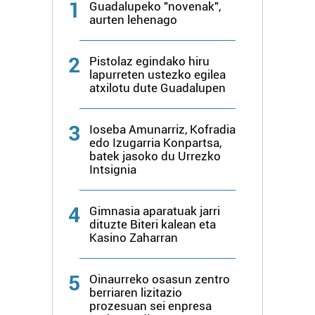
1
Guadalupeko "novenak",
aurten lehenago
2
Pistolaz egindako hiru
lapurreten ustezko egilea
atxilotu dute Guadalupen
3
Ioseba Amunarriz, Kofradia
edo Izugarria Konpartsa,
batek jasoko du Urrezko
Intsignia
4
Gimnasia aparatuak jarri
dituzte Biteri kalean eta
Kasino Zaharran
5
Oinaurreko osasun zentro
berriaren lizitazio
prozesuan sei enpresa