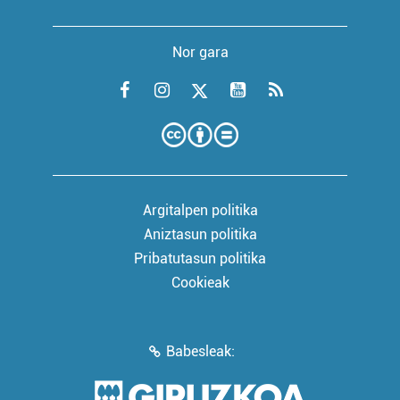
Nor gara
Argitalpen politika
Aniztasun politika
Pribatutasun politika
Cookieak
Babesleak: