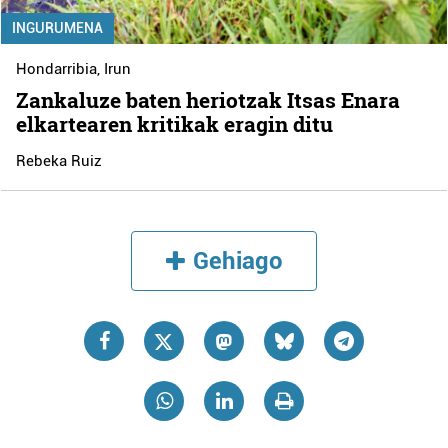
INGURUMENA
Hondarribia
,
Irun
Zankaluze baten heriotzak Itsas Enara
elkartearen kritikak eragin ditu
Rebeka Ruiz
Gehiago