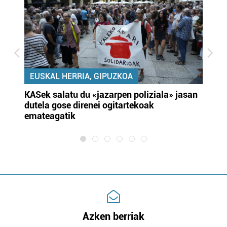
EUSKAL HERRIA, GIPUZKOA
KASek salatu du «jazarpen poliziala» jasan
Pa
dutela gose direnei ogitartekoak
da
emateagatik
«s
Azken berriak