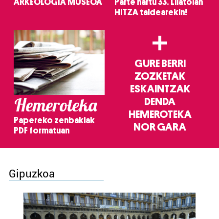
ARKEOLOGIA MUSEOA
Parte hartu 33. Lilatoian
HITZA taldearekin!
+
GURE BERRI
ZOZKETAK
ESKAINTZAK
Hemeroteka
DENDA
HEMEROTEKA
Papereko zenbakiak
NOR GARA
PDF formatuan
Gipuzkoa