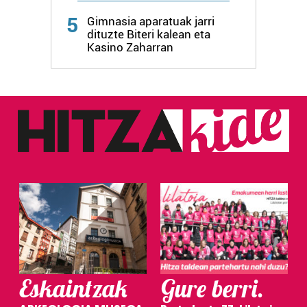
Webgune honek cookie propioak eta hirugarrenen cookie-
5
Gimnasia aparatuak jarri
fitxategiak erabiltzen ditu. Zure esperientzia eta
dituzte Biteri kalean eta
zerbitzuak hobetzeko asmoz, cookie teknologiaz
Kasino Zaharran
baliatzen gara. Ohar hau onartuz gero, teknologia hori
erabiltzeko baimen esplizitua ematen diguzu.
Gehiago
irakurri
Eskaintzak
Gure berri.