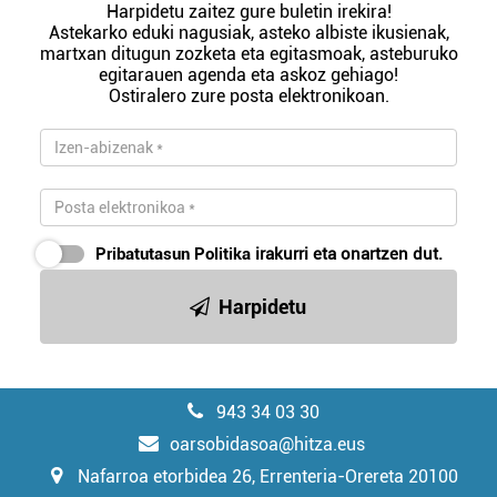
Harpidetu zaitez gure buletin irekira!
Astekarko eduki nagusiak, asteko albiste ikusienak,
martxan ditugun zozketa eta egitasmoak, asteburuko
egitarauen agenda eta askoz gehiago!
Ostiralero zure posta elektronikoan.
Pribatutasun Politika
irakurri eta onartzen dut.
Harpidetu
943 34 03 30
oarsobidasoa@hitza.eus
Nafarroa etorbidea 26, Errenteria-Orereta 20100