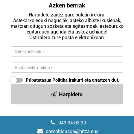
Azken berriak
Harpidetu zaitez gure buletin irekira!
Astekarko eduki nagusiak, asteko albiste ikusienak,
martxan ditugun zozketa eta egitasmoak, asteburuko
egitarauen agenda eta askoz gehiago!
Ostiralero zure posta elektronikoan.
Pribatutasun Politika
irakurri eta onartzen dut.
Harpidetu
943 34 03 30
oarsobidasoa@hitza.eus