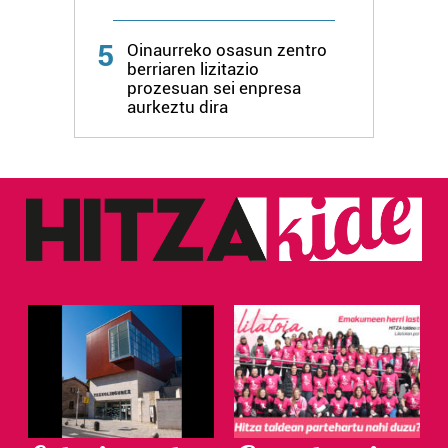
5
Oinaurreko osasun zentro
berriaren lizitazio
prozesuan sei enpresa
aurkeztu dira