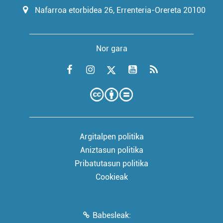
Nafarroa etorbidea 26, Errenteria-Orereta 20100
Nor gara
Argitalpen politika
Aniztasun politika
Pribatutasun politika
Cookieak
Babesleak: