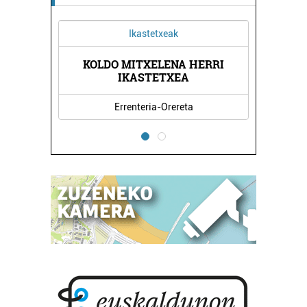
Ikastetxeak
KOLDO MITXELENA HERRI
IKASTETXEA
Errenteria-Orereta