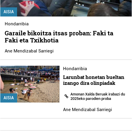
AISIA
Hondarribia
Garaile bikoitza itsas proban: Faki ta
Faki eta Txikhotia
Ane Mendizabal Sarriegi
Hondarribia
Larunbat honetan bueltan
izango dira olinpiadak
Amonan Xalda Beruak irabazi du
AISIA
2025eko parodien proba
Ane Mendizabal Sarriegi