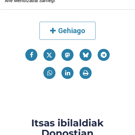
Ane Mendizabal Sarriegi
Gehiago