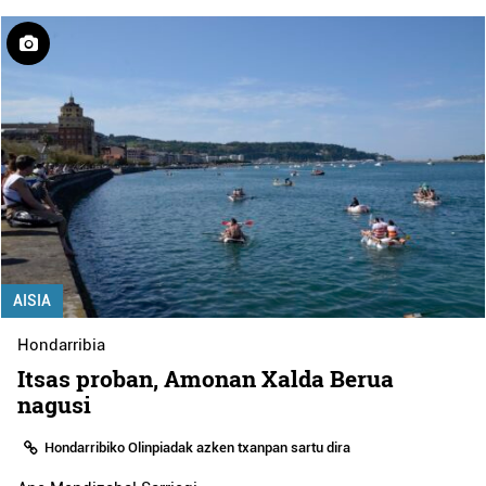
AISIA
Hondarribia
Itsas proban, Amonan Xalda Berua
nagusi
Hondarribiko Olinpiadak azken txanpan sartu dira