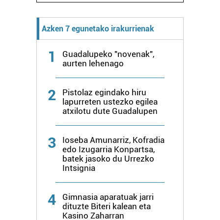
interes komertzial legitimoetan babesten dira. Ikusi gure
bazkideen zerrenda, beren ustez zein helburutarako
Azken 7 egunetako irakurrienak
duten interes legitimoa eta horren aurka nola egin
dezakezun ikusteko.
1
Guadalupeko "novenak",
aurten lehenago
Lortu zure datu pertsonalak prozesatzeko moduari
buruzko informazio gehiago eta ezarri zure lehentasunak
datuen atalean. Edozein unetan alda edo ken dezakezu
2
Pistolaz egindako hiru
zure baimena Cookieen adierazpenean.
lapurreten ustezko egilea
atxilotu dute Guadalupen
Webgune honek cookie propioak eta hirugarrenen cookie-
fitxategiak erabiltzen ditu. Zure esperientzia eta
3
Ioseba Amunarriz, Kofradia
zerbitzuak hobetzeko asmoz, cookie teknologiaz
edo Izugarria Konpartsa,
batek jasoko du Urrezko
baliatzen gara. Ohar hau onartuz gero, teknologia hori
Intsignia
erabiltzeko baimen esplizitua ematen diguzu.
Gehiago
irakurri
4
Gimnasia aparatuak jarri
dituzte Biteri kalean eta
Kasino Zaharran