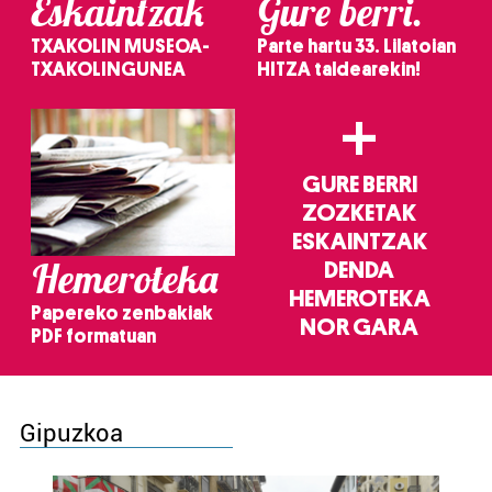
Eskaintzak
Gure berri.
TXAKOLIN MUSEOA-
Parte hartu 33. Lilatoian
TXAKOLINGUNEA
HITZA taldearekin!
+
GURE BERRI
ZOZKETAK
ESKAINTZAK
Hemeroteka
DENDA
HEMEROTEKA
Papereko zenbakiak
NOR GARA
PDF formatuan
Gipuzkoa