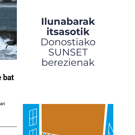
 bat
ari