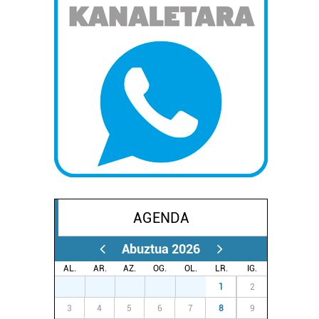
AGENDA
Abuztua 2026
AL.
AR.
AZ.
OG.
OL.
LR.
IG.
27
28
29
30
31
1
2
3
4
5
6
7
8
9