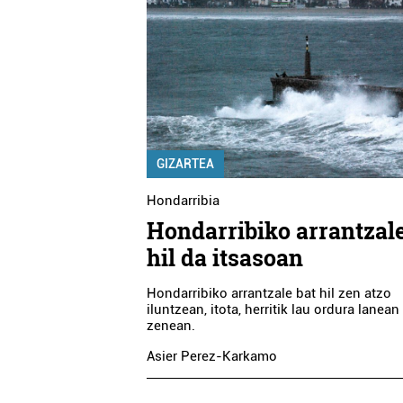
GIZARTEA
Hondarribia
Hondarribiko arrantzale
hil da itsasoan
Hondarribiko arrantzale bat hil zen atzo
iluntzean, itota, herritik lau ordura lanean 
zenean.
Asier Perez-Karkamo