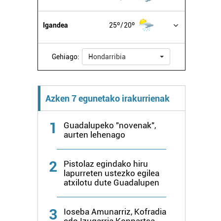
Igandea
25º
20º
Gehiago:
Hondarribia
Azken 7 egunetako irakurrienak
1
Guadalupeko "novenak",
aurten lehenago
2
Pistolaz egindako hiru
lapurreten ustezko egilea
atxilotu dute Guadalupen
3
Ioseba Amunarriz, Kofradia