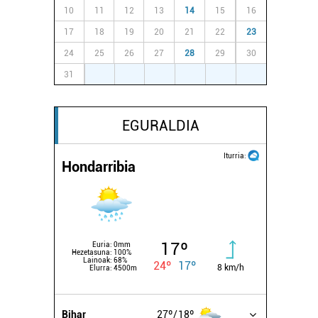
10
11
12
13
14
15
16
17
18
19
20
21
22
23
24
25
26
27
28
29
30
31
1
2
3
4
5
6
EGURALDIA
Iturria:
Hondarribia
17º
Euria:
0mm
Hezetasuna:
100%
Lainoak:
68%
24º
17º
8 km/h
Elurra:
4500m
Bihar
27º
18º