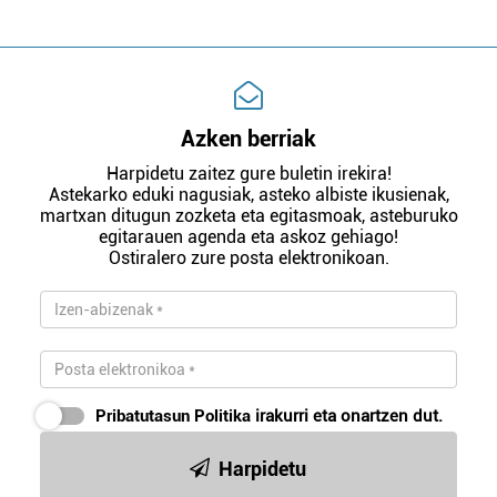
Azken berriak
Harpidetu zaitez gure buletin irekira!
Astekarko eduki nagusiak, asteko albiste ikusienak,
martxan ditugun zozketa eta egitasmoak, asteburuko
egitarauen agenda eta askoz gehiago!
Ostiralero zure posta elektronikoan.
Pribatutasun Politika
irakurri eta onartzen dut.
Harpidetu