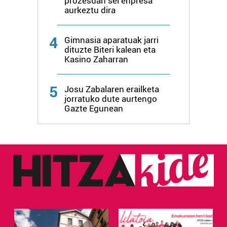
prozesuan sei enpresa
datuen atalean. Edozein unetan alda edo ken dezakezu
aurkeztu dira
zure baimena Cookieen adierazpenean.
4
Gimnasia aparatuak jarri
Webgune honek cookie propioak eta hirugarrenen cookie-
dituzte Biteri kalean eta
fitxategiak erabiltzen ditu. Zure esperientzia eta
Kasino Zaharran
zerbitzuak hobetzeko asmoz, cookie teknologiaz
baliatzen gara. Ohar hau onartuz gero, teknologia hori
5
Josu Zabalaren erailketa
erabiltzeko baimen esplizitua ematen diguzu.
Gehiago
jorratuko dute aurtengo
irakurri
Gazte Egunean