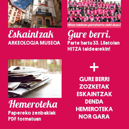
Eskaintzak
Gure berri.
ARKEOLOGIA MUSEOA
Parte hartu 33. Lilatoian
HITZA taldearekin!
+
GURE BERRI
ZOZKETAK
ESKAINTZAK
Hemeroteka
DENDA
HEMEROTEKA
Papereko zenbakiak
NOR GARA
PDF formatuan