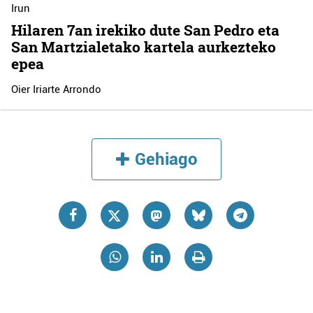
Irun
Hilaren 7an irekiko dute San Pedro eta
San Martzialetako kartela aurkezteko
epea
Oier Iriarte Arrondo
Gehiago