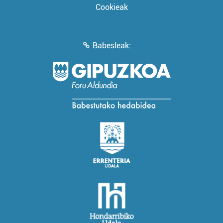
Cookieak
Babesleak: