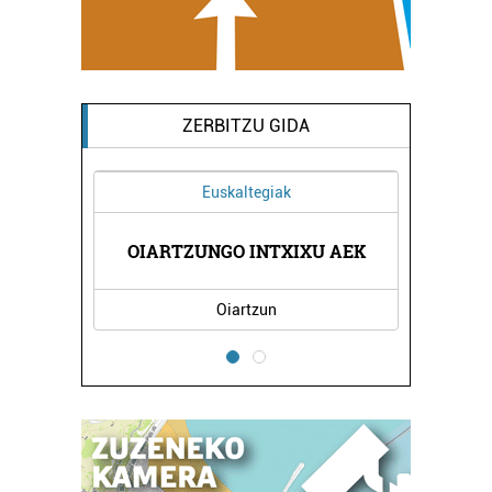
ZERBITZU GIDA
Euskaltegiak
HORTZ
AINH
OIARTZUNGO INTXIXU AEK
Oiartzun