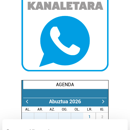
AGENDA
Abuztua 2026
AL.
AR.
AZ.
OG.
OL.
LR.
IG.
27
28
29
30
31
1
2
3
4
5
6
7
8
9