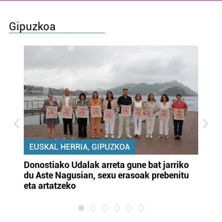
Gipuzkoa
EUSKAL HERRIA, GIPUZKOA
Donostiako Udalak arreta gune bat jarriko
Ur
du Aste Nagusian, sexu erasoak prebenitu
es
eta artatzeko
lu