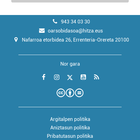
943 34 03 30
oarsobidasoa@hitza.eus
Nafarroa etorbidea 26, Errenteria-Orereta 20100
Nor gara
Argitalpen politika
Aniztasun politika
Pribatutasun politika