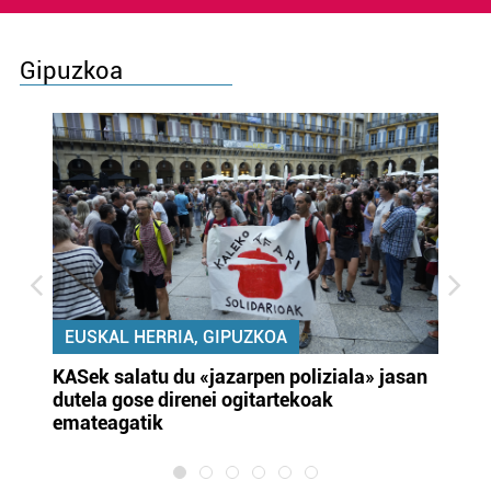
Gipuzkoa
EUSKAL HERRIA, GIPUZKOA
KASek salatu du «jazarpen poliziala» jasan
Pa
dutela gose direnei ogitartekoak
da
emateagatik
«s