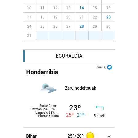
erabiltzen dituen hauta dezakezu.
10
11
12
13
14
15
16
Bazkide batzuek ez dizute baimenik eskatzen, eta beren
17
18
19
20
21
22
23
interes komertzial legitimoetan babesten dira. Ikusi gure
24
25
26
27
28
29
30
bazkideen zerrenda, beren ustez zein helburutarako
31
1
2
3
4
5
6
duten interes legitimoa eta horren aurka nola egin
dezakezun ikusteko.
EGURALDIA
Lortu zure datu pertsonalak prozesatzeko moduari
buruzko informazio gehiago eta ezarri zure lehentasunak
Iturria:
Hondarribia
datuen atalean. Edozein unetan alda edo ken dezakezu
zure baimena Cookieen adierazpenean.
Zeru hodeitsuak
Webgune honek cookie propioak eta hirugarrenen cookie-
fitxategiak erabiltzen ditu. Zure esperientzia eta
23º
Euria:
0mm
Hezetasuna:
85%
zerbitzuak hobetzeko asmoz, cookie teknologiaz
Lainoak:
38%
25º
21º
5 km/h
Elurra:
4200m
baliatzen gara. Ohar hau onartuz gero, teknologia hori
erabiltzeko baimen esplizitua ematen diguzu.
Gehiago
irakurri
Bihar
25º
20º