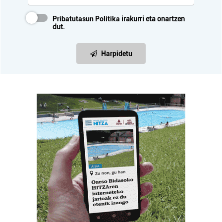
Pribatutasun Politika
irakurri eta onartzen
dut.
Harpidetu