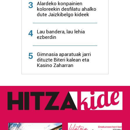
3
Alardeko konpainien
koloreekin desfilatu ahalko
dute Jaizkibelgo kideek
4
Lau bandera, lau lehia
ezberdin
5
Gimnasia aparatuak jarri
dituzte Biteri kalean eta
Kasino Zaharran