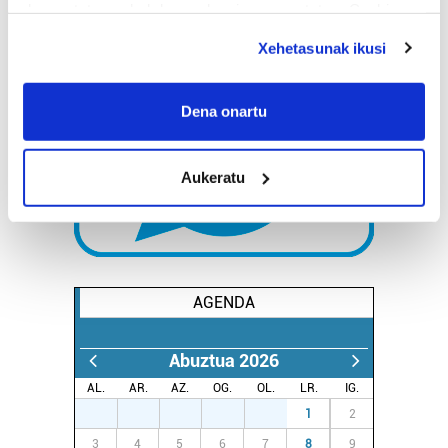
deuseztatzen ahal duzu edozein momentutan, Cookie
deklaraziotik edo Privacy triggerean klikatuz.
Xehetasunak ikusi
If you allow, we would also like to:
Collect information about your geographical
Dena onartu
location which can be accurate to within several
meters
Aukeratu
Identify your device by actively scanning it for
specific characteristics (fingerprinting)
Find out more about how your personal data is processed
and set your preferences in the
details section
.
AGENDA
Guk eta gure bazkideek zure datu pertsonalak
prozesatzen ditugu, zure IP zenbakia, besteak beste,
teknologia erabiliz, cookieak adibidez, iragarki eta eduki
Abuztua 2026
pertsonalizatuak eskaintzeko, iragarkiak eta edukia
AL.
AR.
AZ.
OG.
OL.
LR.
IG.
neurtzeko, jendeari buruzko informazioa biltzeko eta
27
28
29
30
31
1
2
produktuak garatzeko. Zure datuak nork eta zertarako
3
4
5
6
7
8
9