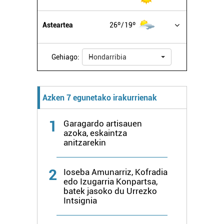
Asteartea
26º
19º
Gehiago:
Hondarribia
Azken 7 egunetako irakurrienak
1
Garagardo artisauen
azoka, eskaintza
anitzarekin
2
Ioseba Amunarriz, Kofradia
edo Izugarria Konpartsa,
batek jasoko du Urrezko
Intsignia