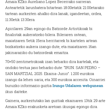
Amaia KZko Aureliano Lopez Becerrako sarreran.
Asteartetik larunbatera bitartean 18:00etatik 21:00etarako
tartean aurkezten ahalko dira lanak; igandeetan, ordea,
11:30etik 13:30era.
Apirilaren 29an egingo du Batzorde Artistikoak bi
finalistak aukeratzeko bilera. Bileraren ostean,
maiatzaren 5etik 15era herritarrek bi kartelen artean
bozkatzeko aukera izango dute, eta maiatzaren 16an
jakinaraziko du batzordeak emaitza.
70×50 zentimetrokoak izan beharko dira kartelak, eta
ondoko testua jaso beharko dute: “IRUN. SAN PEDRO –
SAN MARTZIAL 2025. Ekaina-Junio”. 1.200 eurokoa
izango da lehen saria, eta 300 eurokoa accesita. Oinarriei
buruzko informazio guztia
Irungo Udalaren webgunean
ikus daiteke.
Gainera, aurkeztutako lan guztiak ekainaren 13tik 29 arte
Amaia KZko erakusketa aretoan ikusgai egongo dira.